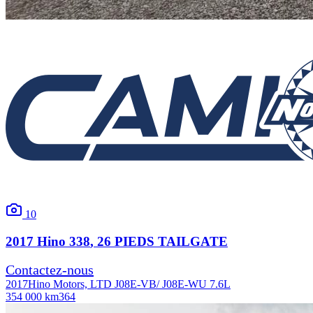
10
2017
Hino
338
, 26 PIEDS TAILGATE
Contactez-nous
2017
Hino Motors, LTD J08E-VB/ J08E-WU 7.6L
354 000 km
364