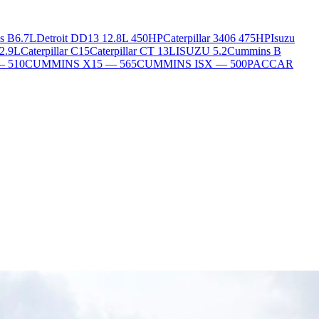
s B6.7L
Detroit DD13 12.8L 450HP
Caterpillar 3406 475HP
Isuzu
2.9L
Caterpillar C15
Caterpillar CT 13L
ISUZU 5.2
Cummins B
— 510
CUMMINS X15 — 565
CUMMINS ISX — 500
PACCAR