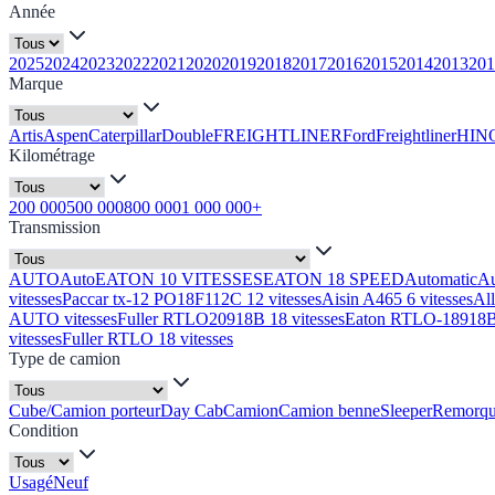
Année
2025
2024
2023
2022
2021
2020
2019
2018
2017
2016
2015
2014
2013
201
Marque
Artis
Aspen
Caterpillar
Double
FREIGHTLINER
Ford
Freightliner
HIN
Kilométrage
200 000
500 000
800 000
1 000 000+
Transmission
AUTO
Auto
EATON 10 VITESSES
EATON 18 SPEED
Automatic
A
vitesses
Paccar tx-12 PO18F112C 12 vitesses
Aisin A465 6 vitesses
Al
AUTO vitesses
Fuller RTLO20918B 18 vitesses
Eaton RTLO-18918B 
vitesses
Fuller RTLO 18 vitesses
Type de camion
Cube/Camion porteur
Day Cab
Camion
Camion benne
Sleeper
Remorq
Condition
Usagé
Neuf