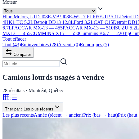
Moteur
Hino Motors, LTD J08E-VB/ J08E-WU 7.6L
J05E-TP 5.1L
Detroit 
4HK1-TC 5.2L
Detroit DD13 12.8L
Ford 3.2L
CAT C15
Detroit DD1
6.7L
PACCAR MX-13 — 455
PACCAR MX-13 — 510
ISUZU 5.2
MX13 — 455
CUMMINS X15 — 550
Cummins B6.7 — 220 hp
Cumm
Tout effacer
Tout
(
43
)
En inventaires
(
28
)
À venir
(
0
)
Remorques
(
5
)
Comparer
Camions lourds usagés à vendre
28
résultats · Montréal, Québec
Trier par :
Les plus récents
Les plus récents
Année (récent → ancien)
Prix (bas → haut)
Prix (haut