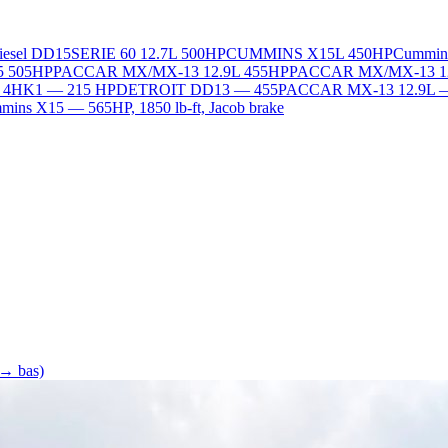
Diesel DD15
SERIE 60 12.7L 500HP
CUMMINS X15L 450HP
Cummin
5 505HP
PACCAR MX/MX-13 12.9L 455HP
PACCAR MX/MX-13 1
L 4HK1 — 215 HP
DETROIT DD13 — 455
PACCAR MX-13 12.9L 
ins X15 — 565HP, 1850 lb-ft, Jacob brake
 → bas)