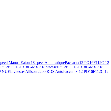
Speed Manual
Eaton 18 speed
Automatique
Paccar tx12 PO16F112C 12
s
Fuller FO18E318B-MXP 18 vitesses
Fuller FO18E318B-MXP 18
ANUEL vitesses
Allison 2200 RDS Auto
Paccar tx-12 PO16F112C 12