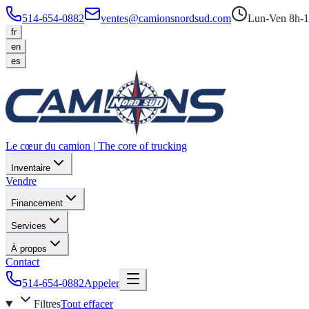
514-654-0882
ventes@camionsnordsud.com
Lun-Ven 8h-1
fr
en
es
Le cœur du camion
|
The core of trucking
Inventaire
Vendre
Financement
Services
À propos
Contact
514-654-0882
Appeler
Filtres
Tout effacer