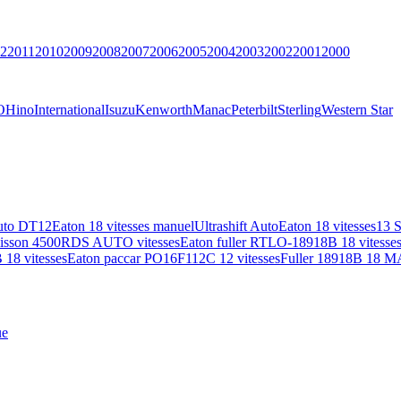
2
2011
2010
2009
2008
2007
2006
2005
2004
2003
2002
2001
2000
O
Hino
International
Isuzu
Kenworth
Manac
Peterbilt
Sterling
Western Star
uto DT12
Eaton 18 vitesses manuel
Ultrashift Auto
Eaton 18 vitesses
13 
lisson 4500RDS AUTO vitesses
Eaton fuller RTLO-18918B 18 vitesse
18 vitesses
Eaton paccar PO16F112C 12 vitesses
Fuller 18918B 18 M
ue