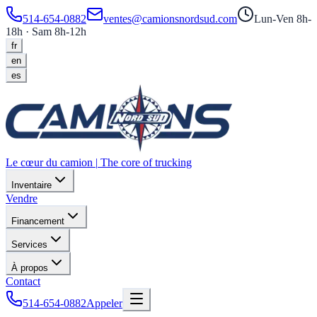
514-654-0882
ventes@camionsnordsud.com
Lun-Ven 8h-
18h · Sam 8h-12h
fr
en
es
Le cœur du camion
|
The core of trucking
Inventaire
Vendre
Financement
Services
À propos
Contact
514-654-0882
Appeler