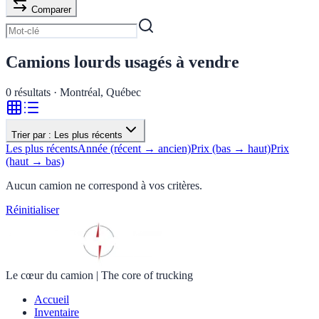
Comparer
Camions lourds usagés à vendre
0
résultats · Montréal, Québec
Trier par :
Les plus récents
Les plus récents
Année (récent → ancien)
Prix (bas → haut)
Prix
(haut → bas)
Aucun camion ne correspond à vos critères.
Réinitialiser
Le cœur du camion
|
The core of trucking
Accueil
Inventaire