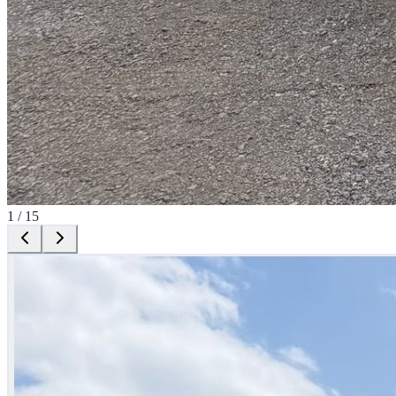
1
/
15