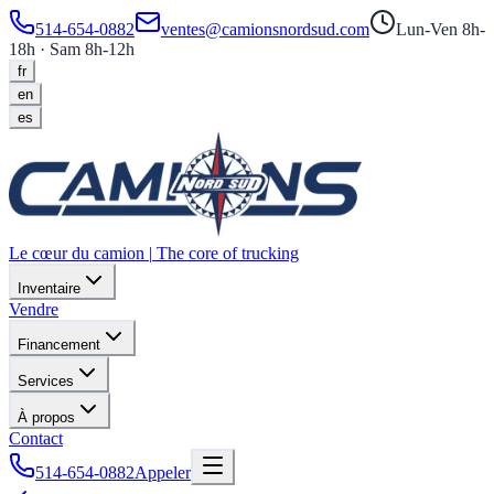
514-654-0882
ventes@camionsnordsud.com
Lun-Ven 8h-
18h · Sam 8h-12h
fr
en
es
Le cœur du camion
|
The core of trucking
Inventaire
Vendre
Financement
Services
À propos
Contact
514-654-0882
Appeler