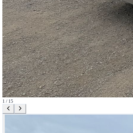
1
/
15