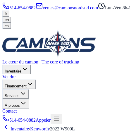
514-654-0882
ventes@camionsnordsud.com
Lun-Ven 8h-1
fr
en
es
Le cœur du camion
|
The core of trucking
Inventaire
Vendre
Financement
Services
À propos
Contact
514-654-0882
Appeler
Inventaire
/
Kenworth
/
2022
W900L