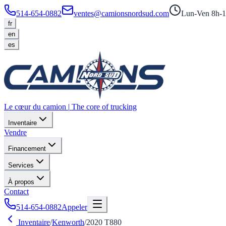
514-654-0882
ventes@camionsnordsud.com
Lun-Ven 8h-1
fr
en
es
Le cœur du camion
|
The core of trucking
Inventaire
Vendre
Financement
Services
À propos
Contact
514-654-0882
Appeler
Inventaire
/
Kenworth
/
2020
T880