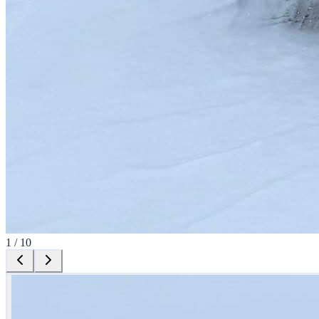
1
/
10