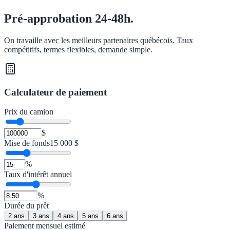
Pré-approbation 24-48h.
On travaille avec les meilleurs partenaires québécois. Taux
compétitifs, termes flexibles, demande simple.
Calculateur de paiement
Prix du camion
$
Mise de fonds
15 000 $
%
Taux d'intérêt annuel
%
Durée du prêt
2
ans
3
ans
4
ans
5
ans
6
ans
Paiement mensuel estimé