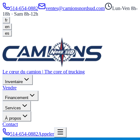
514-654-0882
ventes@camionsnordsud.com
Lun-Ven 8h-
18h · Sam 8h-12h
fr
en
es
Le cœur du camion
|
The core of trucking
Inventaire
Vendre
Financement
Services
À propos
Contact
514-654-0882
Appeler