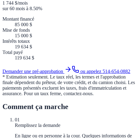
1 744 $
/mois
sur
60
mois à
8.50
%
Montant financé
85 000 $
Mise de fonds
15 000 $
Intérêts totaux
19 634 $
Total payé
119 634 $
Demander une pré-approbation
ou appelez 514-654-0882
* Estimation seulement. Le taux réel, les termes et l'approbation
finale dépendent du prêteur, de votre crédit, et du camion choisi. Les
paiements présentés excluent les taxes, frais d'immatriculation et
assurance. Pour un taux ferme, contactez-nous.
Comment ça marche
01
Remplissez la demande
En ligne ou en personne à la cour. Quelques informations de