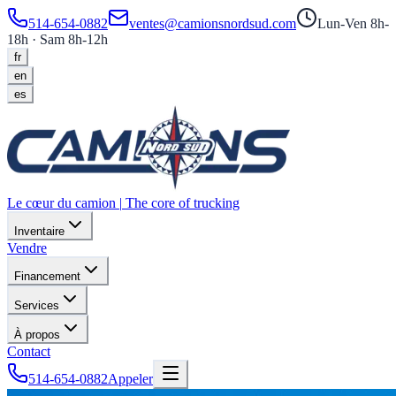
514-654-0882
ventes@camionsnordsud.com
Lun-Ven 8h-
18h · Sam 8h-12h
fr
en
es
Le cœur du camion
|
The core of trucking
Inventaire
Vendre
Financement
Services
À propos
Contact
514-654-0882
Appeler