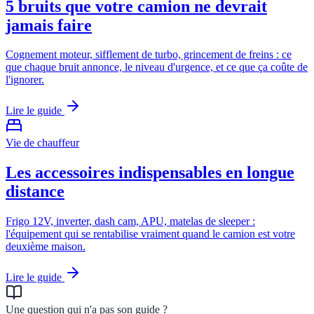
5 bruits que votre camion ne devrait
jamais faire
Cognement moteur, sifflement de turbo, grincement de freins : ce
que chaque bruit annonce, le niveau d'urgence, et ce que ça coûte de
l'ignorer.
Lire le guide
Vie de chauffeur
Les accessoires indispensables en longue
distance
Frigo 12V, inverter, dash cam, APU, matelas de sleeper :
l'équipement qui se rentabilise vraiment quand le camion est votre
deuxième maison.
Lire le guide
Une question qui n'a pas son guide ?