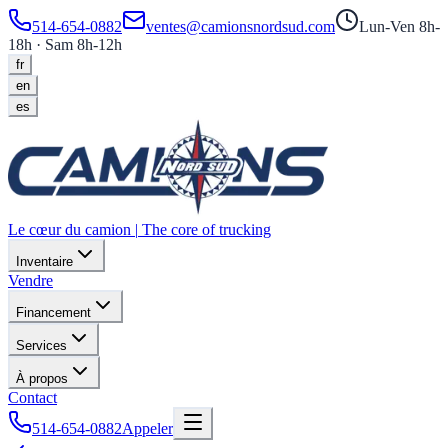
514-654-0882
ventes@camionsnordsud.com
Lun-Ven 8h-
18h · Sam 8h-12h
fr
en
es
Le cœur du camion
|
The core of trucking
Inventaire
Vendre
Financement
Services
À propos
Contact
514-654-0882
Appeler