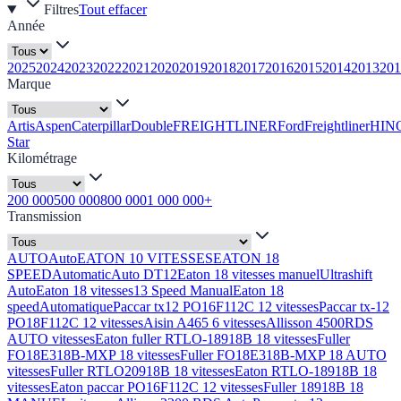
Filtres
Tout effacer
Année
2025
2024
2023
2022
2021
2020
2019
2018
2017
2016
2015
2014
2013
201
Marque
Artis
Aspen
Caterpillar
Double
FREIGHTLINER
Ford
Freightliner
HIN
Star
Kilométrage
200 000
500 000
800 000
1 000 000+
Transmission
AUTO
Auto
EATON 10 VITESSES
EATON 18
SPEED
Automatic
Auto DT12
Eaton 18 vitesses manuel
Ultrashift
Auto
Eaton 18 vitesses
13 Speed Manual
Eaton 18
speed
Automatique
Paccar tx12 PO16F112C 12 vitesses
Paccar tx-12
PO18F112C 12 vitesses
Aisin A465 6 vitesses
Allisson 4500RDS
AUTO vitesses
Eaton fuller RTLO-18918B 18 vitesses
Fuller
FO18E318B-MXP 18 vitesses
Fuller FO18E318B-MXP 18 AUTO
vitesses
Fuller RTLO20918B 18 vitesses
Eaton RTLO-18918B 18
vitesses
Eaton paccar PO16F112C 12 vitesses
Fuller 18918B 18