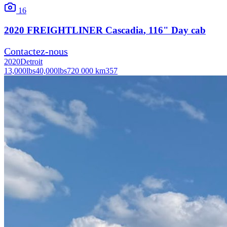
16
2020
FREIGHTLINER
Cascadia
, 116" Day cab
Contactez-nous
2020
Detroit
13,000
lbs
40,000
lbs
720 000 km
357