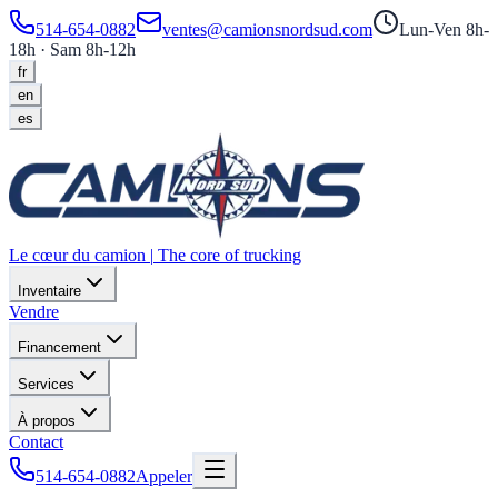
514-654-0882
ventes@camionsnordsud.com
Lun-Ven 8h-
18h · Sam 8h-12h
fr
en
es
Le cœur du camion
|
The core of trucking
Inventaire
Vendre
Financement
Services
À propos
Contact
514-654-0882
Appeler