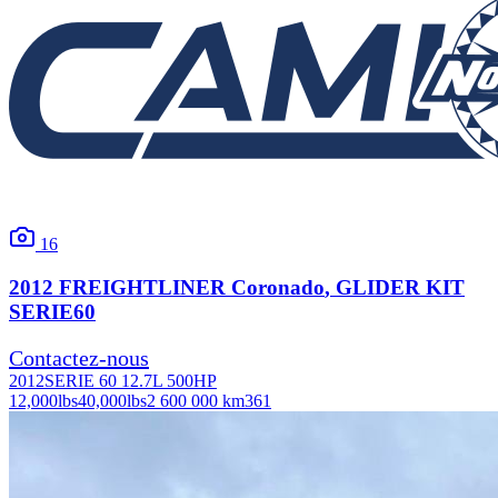
16
2012
FREIGHTLINER
Coronado
, GLIDER KIT
SERIE60
Contactez-nous
2012
SERIE 60 12.7L 500HP
12,000
lbs
40,000
lbs
2 600 000 km
361