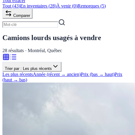
Tout effacer
Tout
(
43
)
En inventaires
(
28
)
À venir
(
0
)
Remorques
(
5
)
Comparer
Camions lourds usagés à vendre
28
résultats · Montréal, Québec
Trier par :
Les plus récents
Les plus récents
Année (récent → ancien)
Prix (bas → haut)
Prix
(haut → bas)