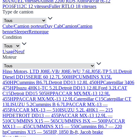
MANUEL vitesses
Allison 2200 RDS Auto
Paccar tx-12
PO16F112C 12 vitesses
Fuller RTLO 18 vitesses
Type de camion
Cube/Camion porteur
Day Cab
Camion
Camion
benne
Sleeper
Remorque
Condition
Usagé
Neuf
Moteur
Hino Motors, LTD J08E-VB/ J08E-WU 7.6L
J05E-TP 5.1L
Detroit
Diesel DD15
SERIE 60 12.7L 500HP
CUMMINS X15L
450HP
Cummins B6.7L
Detroit DD13 12.8L 450HP
Caterpillar 3406
475HP
Isuzu 4HK1-TC 5.2L
Detroit DD13 12.8L
Ford 3.2L
CAT
C15
Detroit DD15 505HP
PACCAR MX/MX-13 12.9L
455HP
PACCAR MX/MX-13 12.9L
Caterpillar C15
Caterpillar CT
13L
ISUZU 5.2
Cummins B 6.7L
PACCAR MX-13 —
455
PACCAR MX-13 — 510
ISUZU 5.2L 4HK1 — 215
HP
DETROIT DD13 — 455
PACCAR MX-13 12.9L —
510
CUMMINS X15 — 565
CUMMINS ISX — 500
PACCAR
MX13 — 455
CUMMINS X15 — 550
Cummins B6.7 — 220
hp
Cummins X15 — 565HP, 1850 lb-ft, Jacob brake