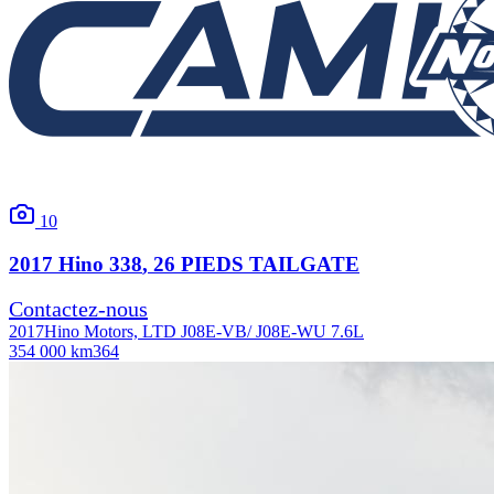
10
2017
Hino
338
, 26 PIEDS TAILGATE
Contactez-nous
2017
Hino Motors, LTD J08E-VB/ J08E-WU 7.6L
354 000 km
364