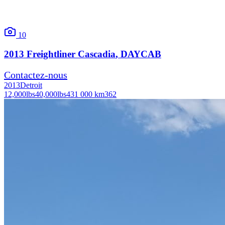
10
2013
Freightliner
Cascadia
, DAYCAB
Contactez-nous
2013
Detroit
12,000
lbs
40,000
lbs
431 000 km
362