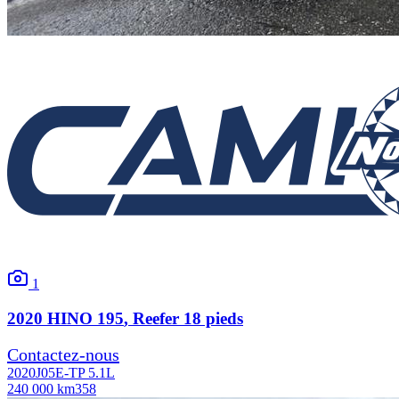
1
2020
HINO
195
, Reefer 18 pieds
Contactez-nous
2020
J05E-TP 5.1L
240 000 km
358