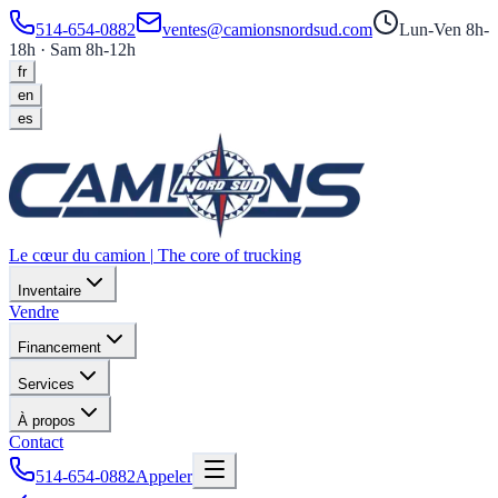
514-654-0882
ventes@camionsnordsud.com
Lun-Ven 8h-
18h · Sam 8h-12h
fr
en
es
Le cœur du camion
|
The core of trucking
Inventaire
Vendre
Financement
Services
À propos
Contact
514-654-0882
Appeler