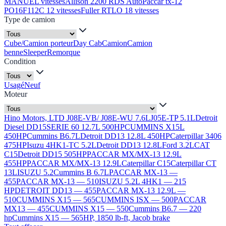
MANUEL vitesses
Allison 2200 RDS Auto
Paccar tx-12
PO16F112C 12 vitesses
Fuller RTLO 18 vitesses
Type de camion
Cube/Camion porteur
Day Cab
Camion
Camion
benne
Sleeper
Remorque
Condition
Usagé
Neuf
Moteur
Hino Motors, LTD J08E-VB/ J08E-WU 7.6L
J05E-TP 5.1L
Detroit
Diesel DD15
SERIE 60 12.7L 500HP
CUMMINS X15L
450HP
Cummins B6.7L
Detroit DD13 12.8L 450HP
Caterpillar 3406
475HP
Isuzu 4HK1-TC 5.2L
Detroit DD13 12.8L
Ford 3.2L
CAT
C15
Detroit DD15 505HP
PACCAR MX/MX-13 12.9L
455HP
PACCAR MX/MX-13 12.9L
Caterpillar C15
Caterpillar CT
13L
ISUZU 5.2
Cummins B 6.7L
PACCAR MX-13 —
455
PACCAR MX-13 — 510
ISUZU 5.2L 4HK1 — 215
HP
DETROIT DD13 — 455
PACCAR MX-13 12.9L —
510
CUMMINS X15 — 565
CUMMINS ISX — 500
PACCAR
MX13 — 455
CUMMINS X15 — 550
Cummins B6.7 — 220
hp
Cummins X15 — 565HP, 1850 lb-ft, Jacob brake