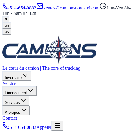
514-654-0882
ventes@camionsnordsud.com
Lun-Ven 8h-
18h · Sam 8h-12h
fr
en
es
Le cœur du camion
|
The core of trucking
Inventaire
Vendre
Financement
Services
À propos
Contact
514-654-0882
Appeler