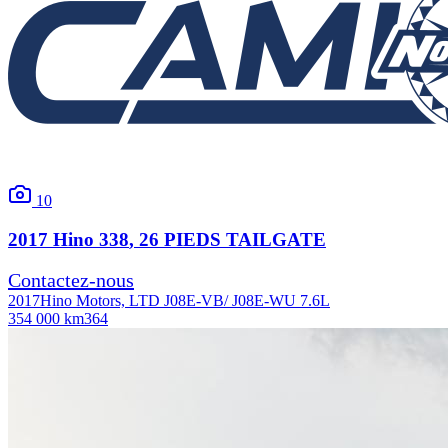
10
2017
Hino
338
, 26 PIEDS TAILGATE
Contactez-nous
2017
Hino Motors, LTD J08E-VB/ J08E-WU 7.6L
354 000 km
364