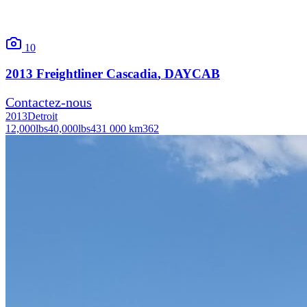
10
2013
Freightliner
Cascadia
, DAYCAB
Contactez-nous
2013
Detroit
12,000
lbs
40,000
lbs
431 000 km
362