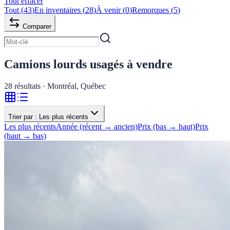
Tout effacer
Tout
(
43
)
En inventaires
(
28
)
À venir
(
0
)
Remorques
(
5
)
Comparer
Camions lourds usagés à vendre
28
résultats · Montréal, Québec
Trier par :
Les plus récents
Les plus récents
Année (récent → ancien)
Prix (bas → haut)
Prix
(haut → bas)