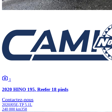
1
2020
HINO
195
, Reefer 18 pieds
Contactez-nous
2020
J05E-TP 5.1L
240 000 km
358