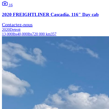
16
2020
FREIGHTLINER
Cascadia
, 116" Day cab
Contactez-nous
2020
Detroit
13,000
lbs
40,000
lbs
720 000 km
357