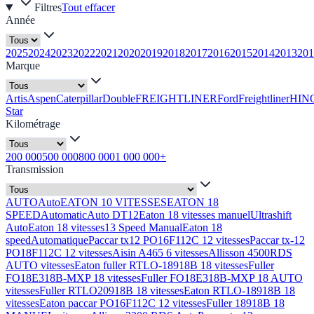
Filtres
Tout effacer
Année
2025
2024
2023
2022
2021
2020
2019
2018
2017
2016
2015
2014
2013
201
Marque
Artis
Aspen
Caterpillar
Double
FREIGHTLINER
Ford
Freightliner
HIN
Star
Kilométrage
200 000
500 000
800 000
1 000 000+
Transmission
AUTO
Auto
EATON 10 VITESSES
EATON 18
SPEED
Automatic
Auto DT12
Eaton 18 vitesses manuel
Ultrashift
Auto
Eaton 18 vitesses
13 Speed Manual
Eaton 18
speed
Automatique
Paccar tx12 PO16F112C 12 vitesses
Paccar tx-12
PO18F112C 12 vitesses
Aisin A465 6 vitesses
Allisson 4500RDS
AUTO vitesses
Eaton fuller RTLO-18918B 18 vitesses
Fuller
FO18E318B-MXP 18 vitesses
Fuller FO18E318B-MXP 18 AUTO
vitesses
Fuller RTLO20918B 18 vitesses
Eaton RTLO-18918B 18
vitesses
Eaton paccar PO16F112C 12 vitesses
Fuller 18918B 18