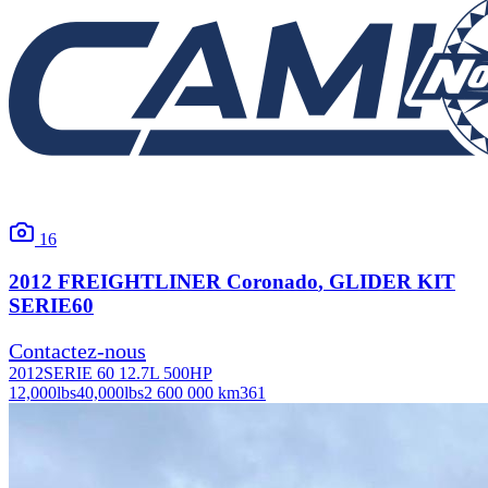
16
2012
FREIGHTLINER
Coronado
, GLIDER KIT
SERIE60
Contactez-nous
2012
SERIE 60 12.7L 500HP
12,000
lbs
40,000
lbs
2 600 000 km
361