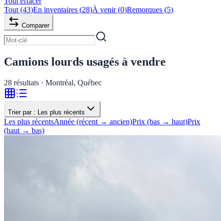
Tout effacer
Tout
(
43
)
En inventaires
(
28
)
À venir
(
0
)
Remorques
(
5
)
Comparer
Camions lourds usagés à vendre
28
résultats · Montréal, Québec
Trier par :
Les plus récents
Les plus récents
Année (récent → ancien)
Prix (bas → haut)
Prix
(haut → bas)