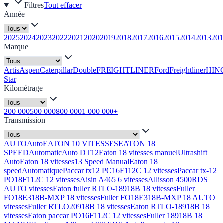
Filtres
Tout effacer
Année
2025
2024
2023
2022
2021
2020
2019
2018
2017
2016
2015
2014
2013
201
Marque
Artis
Aspen
Caterpillar
Double
FREIGHTLINER
Ford
Freightliner
HIN
Star
Kilométrage
200 000
500 000
800 000
1 000 000+
Transmission
AUTO
Auto
EATON 10 VITESSES
EATON 18
SPEED
Automatic
Auto DT12
Eaton 18 vitesses manuel
Ultrashift
Auto
Eaton 18 vitesses
13 Speed Manual
Eaton 18
speed
Automatique
Paccar tx12 PO16F112C 12 vitesses
Paccar tx-12
PO18F112C 12 vitesses
Aisin A465 6 vitesses
Allisson 4500RDS
AUTO vitesses
Eaton fuller RTLO-18918B 18 vitesses
Fuller
FO18E318B-MXP 18 vitesses
Fuller FO18E318B-MXP 18 AUTO
vitesses
Fuller RTLO20918B 18 vitesses
Eaton RTLO-18918B 18
vitesses
Eaton paccar PO16F112C 12 vitesses
Fuller 18918B 18