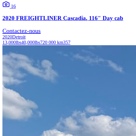
16
2020
FREIGHTLINER
Cascadia
, 116" Day cab
Contactez-nous
2020
Detroit
13,000
lbs
40,000
lbs
720 000 km
357