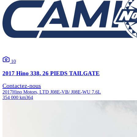
10
2017
Hino
338
, 26 PIEDS TAILGATE
Contactez-nous
2017
Hino Motors, LTD J08E-VB/ J08E-WU 7.6L
354 000 km
364