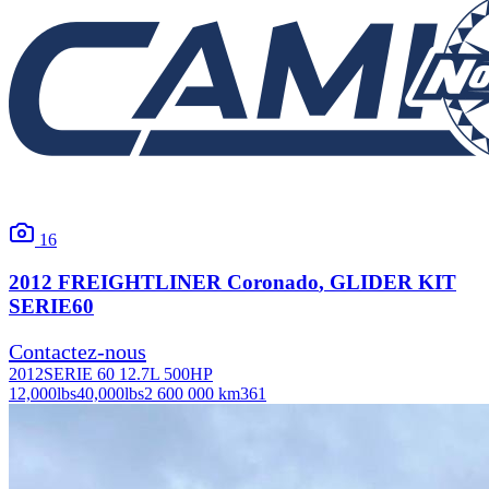
16
2012
FREIGHTLINER
Coronado
, GLIDER KIT
SERIE60
Contactez-nous
2012
SERIE 60 12.7L 500HP
12,000
lbs
40,000
lbs
2 600 000 km
361