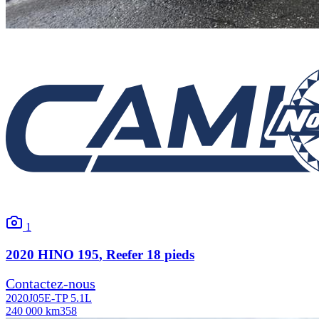
1
2020
HINO
195
, Reefer 18 pieds
Contactez-nous
2020
J05E-TP 5.1L
240 000 km
358