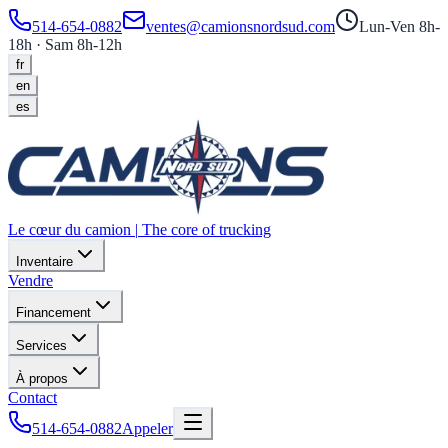
514-654-0882
ventes@camionsnordsud.com
Lun-Ven 8h-
18h · Sam 8h-12h
fr
en
es
Le cœur du camion
|
The core of trucking
Inventaire
Vendre
Financement
Services
À propos
Contact
514-654-0882
Appeler