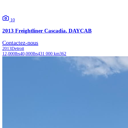
10
2013
Freightliner
Cascadia
, DAYCAB
Contactez-nous
2013
Detroit
12,000
lbs
40,000
lbs
431 000 km
362