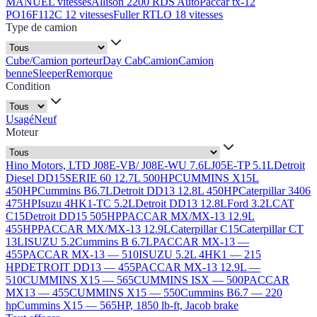
MANUEL vitesses
Allison 2200 RDS Auto
Paccar tx-12
PO16F112C 12 vitesses
Fuller RTLO 18 vitesses
Type de camion
Cube/Camion porteur
Day Cab
Camion
Camion
benne
Sleeper
Remorque
Condition
Usagé
Neuf
Moteur
Hino Motors, LTD J08E-VB/ J08E-WU 7.6L
J05E-TP 5.1L
Detroit
Diesel DD15
SERIE 60 12.7L 500HP
CUMMINS X15L
450HP
Cummins B6.7L
Detroit DD13 12.8L 450HP
Caterpillar 3406
475HP
Isuzu 4HK1-TC 5.2L
Detroit DD13 12.8L
Ford 3.2L
CAT
C15
Detroit DD15 505HP
PACCAR MX/MX-13 12.9L
455HP
PACCAR MX/MX-13 12.9L
Caterpillar C15
Caterpillar CT
13L
ISUZU 5.2
Cummins B 6.7L
PACCAR MX-13 —
455
PACCAR MX-13 — 510
ISUZU 5.2L 4HK1 — 215
HP
DETROIT DD13 — 455
PACCAR MX-13 12.9L —
510
CUMMINS X15 — 565
CUMMINS ISX — 500
PACCAR
MX13 — 455
CUMMINS X15 — 550
Cummins B6.7 — 220
hp
Cummins X15 — 565HP, 1850 lb-ft, Jacob brake