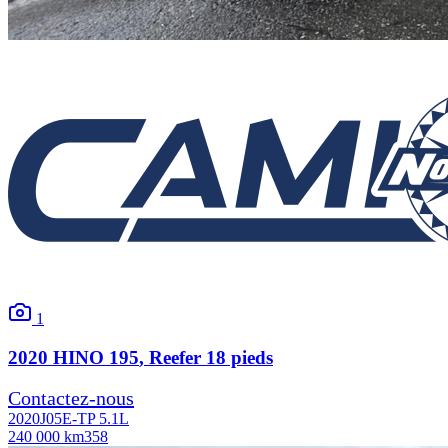
1
2020
HINO
195
, Reefer 18 pieds
Contactez-nous
2020
J05E-TP 5.1L
240 000 km
358