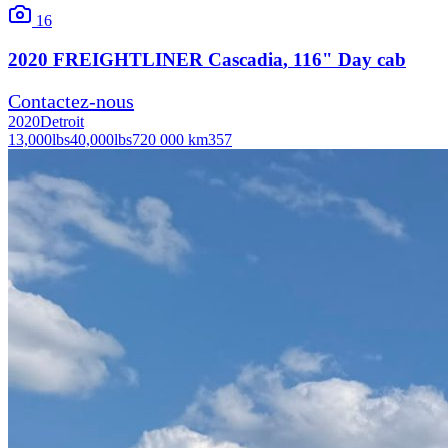
16
2020
FREIGHTLINER
Cascadia
, 116" Day cab
Contactez-nous
2020
Detroit
13,000
lbs
40,000
lbs
720 000 km
357