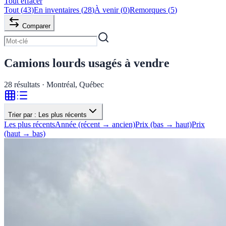
Tout effacer
Tout
(
43
)
En inventaires
(
28
)
À venir
(
0
)
Remorques
(
5
)
Comparer
Camions lourds usagés à vendre
28
résultats · Montréal, Québec
Trier par :
Les plus récents
Les plus récents
Année (récent → ancien)
Prix (bas → haut)
Prix
(haut → bas)