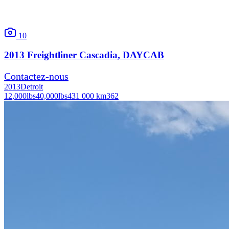
10
2013
Freightliner
Cascadia
, DAYCAB
Contactez-nous
2013
Detroit
12,000
lbs
40,000
lbs
431 000 km
362