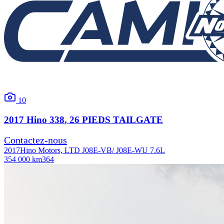
10
2017
Hino
338
, 26 PIEDS TAILGATE
Contactez-nous
2017
Hino Motors, LTD J08E-VB/ J08E-WU 7.6L
354 000 km
364