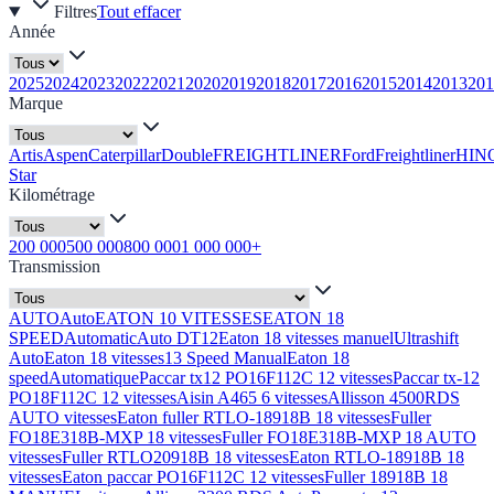
Filtres
Tout effacer
Année
2025
2024
2023
2022
2021
2020
2019
2018
2017
2016
2015
2014
2013
201
Marque
Artis
Aspen
Caterpillar
Double
FREIGHTLINER
Ford
Freightliner
HIN
Star
Kilométrage
200 000
500 000
800 000
1 000 000+
Transmission
AUTO
Auto
EATON 10 VITESSES
EATON 18
SPEED
Automatic
Auto DT12
Eaton 18 vitesses manuel
Ultrashift
Auto
Eaton 18 vitesses
13 Speed Manual
Eaton 18
speed
Automatique
Paccar tx12 PO16F112C 12 vitesses
Paccar tx-12
PO18F112C 12 vitesses
Aisin A465 6 vitesses
Allisson 4500RDS
AUTO vitesses
Eaton fuller RTLO-18918B 18 vitesses
Fuller
FO18E318B-MXP 18 vitesses
Fuller FO18E318B-MXP 18 AUTO
vitesses
Fuller RTLO20918B 18 vitesses
Eaton RTLO-18918B 18
vitesses
Eaton paccar PO16F112C 12 vitesses
Fuller 18918B 18