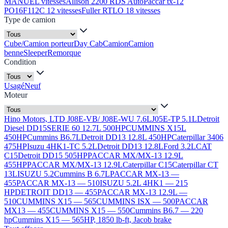
MANUEL vitesses
Allison 2200 RDS Auto
Paccar tx-12
PO16F112C 12 vitesses
Fuller RTLO 18 vitesses
Type de camion
Cube/Camion porteur
Day Cab
Camion
Camion
benne
Sleeper
Remorque
Condition
Usagé
Neuf
Moteur
Hino Motors, LTD J08E-VB/ J08E-WU 7.6L
J05E-TP 5.1L
Detroit
Diesel DD15
SERIE 60 12.7L 500HP
CUMMINS X15L
450HP
Cummins B6.7L
Detroit DD13 12.8L 450HP
Caterpillar 3406
475HP
Isuzu 4HK1-TC 5.2L
Detroit DD13 12.8L
Ford 3.2L
CAT
C15
Detroit DD15 505HP
PACCAR MX/MX-13 12.9L
455HP
PACCAR MX/MX-13 12.9L
Caterpillar C15
Caterpillar CT
13L
ISUZU 5.2
Cummins B 6.7L
PACCAR MX-13 —
455
PACCAR MX-13 — 510
ISUZU 5.2L 4HK1 — 215
HP
DETROIT DD13 — 455
PACCAR MX-13 12.9L —
510
CUMMINS X15 — 565
CUMMINS ISX — 500
PACCAR
MX13 — 455
CUMMINS X15 — 550
Cummins B6.7 — 220
hp
Cummins X15 — 565HP, 1850 lb-ft, Jacob brake