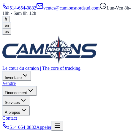
514-654-0882
ventes@camionsnordsud.com
Lun-Ven 8h-
18h · Sam 8h-12h
fr
en
es
Le cœur du camion
|
The core of trucking
Inventaire
Vendre
Financement
Services
À propos
Contact
514-654-0882
Appeler