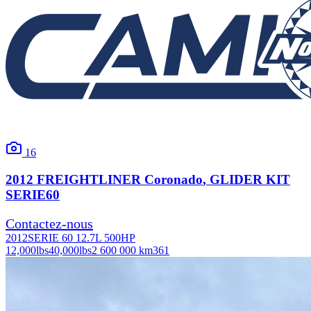
16
2012
FREIGHTLINER
Coronado
, GLIDER KIT
SERIE60
Contactez-nous
2012
SERIE 60 12.7L 500HP
12,000
lbs
40,000
lbs
2 600 000 km
361