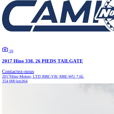
10
2017
Hino
338
, 26 PIEDS TAILGATE
Contactez-nous
2017
Hino Motors, LTD J08E-VB/ J08E-WU 7.6L
354 000 km
364