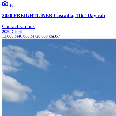
16
2020
FREIGHTLINER
Cascadia
, 116" Day cab
Contactez-nous
2020
Detroit
13,000
lbs
40,000
lbs
720 000 km
357