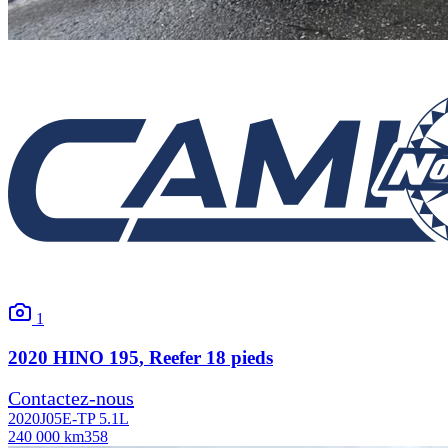
1
2020
HINO
195
, Reefer 18 pieds
Contactez-nous
2020
J05E-TP 5.1L
240 000 km
358