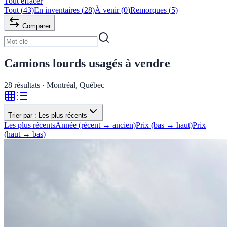
Tout effacer
Tout
(
43
)
En inventaires
(
28
)
À venir
(
0
)
Remorques
(
5
)
Comparer
Camions lourds usagés à vendre
28
résultats · Montréal, Québec
Trier par :
Les plus récents
Les plus récents
Année (récent → ancien)
Prix (bas → haut)
Prix
(haut → bas)