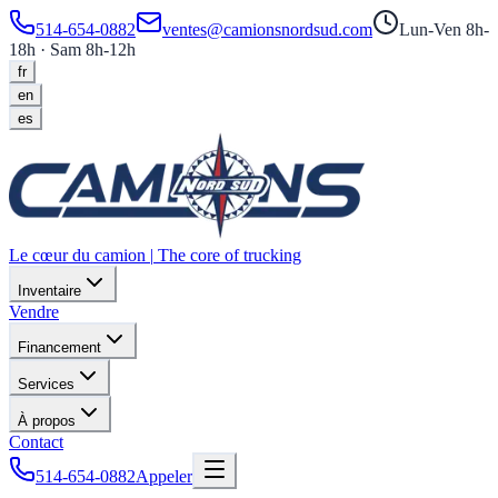
514-654-0882
ventes@camionsnordsud.com
Lun-Ven 8h-
18h · Sam 8h-12h
fr
en
es
Le cœur du camion
|
The core of trucking
Inventaire
Vendre
Financement
Services
À propos
Contact
514-654-0882
Appeler