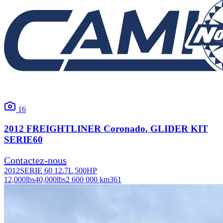
16
2012
FREIGHTLINER
Coronado
, GLIDER KIT
SERIE60
Contactez-nous
2012
SERIE 60 12.7L 500HP
12,000
lbs
40,000
lbs
2 600 000 km
361