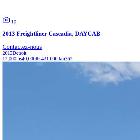
10
2013
Freightliner
Cascadia
, DAYCAB
Contactez-nous
2013
Detroit
12,000
lbs
40,000
lbs
431 000 km
362