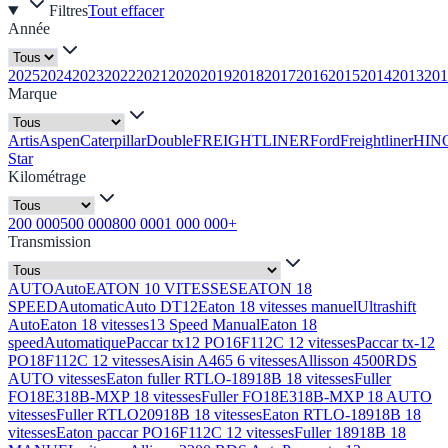
Filtres
Tout effacer
Année
2025
2024
2023
2022
2021
2020
2019
2018
2017
2016
2015
2014
2013
201
Marque
Artis
Aspen
Caterpillar
Double
FREIGHTLINER
Ford
Freightliner
HIN
Star
Kilométrage
200 000
500 000
800 000
1 000 000+
Transmission
AUTO
Auto
EATON 10 VITESSES
EATON 18
SPEED
Automatic
Auto DT12
Eaton 18 vitesses manuel
Ultrashift
Auto
Eaton 18 vitesses
13 Speed Manual
Eaton 18
speed
Automatique
Paccar tx12 PO16F112C 12 vitesses
Paccar tx-12
PO18F112C 12 vitesses
Aisin A465 6 vitesses
Allisson 4500RDS
AUTO vitesses
Eaton fuller RTLO-18918B 18 vitesses
Fuller
FO18E318B-MXP 18 vitesses
Fuller FO18E318B-MXP 18 AUTO
vitesses
Fuller RTLO20918B 18 vitesses
Eaton RTLO-18918B 18
vitesses
Eaton paccar PO16F112C 12 vitesses
Fuller 18918B 18