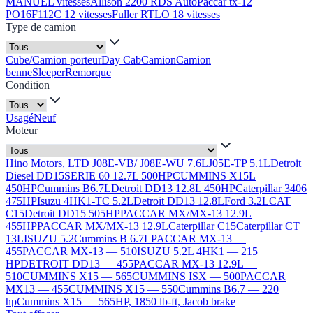
MANUEL vitesses
Allison 2200 RDS Auto
Paccar tx-12
PO16F112C 12 vitesses
Fuller RTLO 18 vitesses
Type de camion
Cube/Camion porteur
Day Cab
Camion
Camion
benne
Sleeper
Remorque
Condition
Usagé
Neuf
Moteur
Hino Motors, LTD J08E-VB/ J08E-WU 7.6L
J05E-TP 5.1L
Detroit
Diesel DD15
SERIE 60 12.7L 500HP
CUMMINS X15L
450HP
Cummins B6.7L
Detroit DD13 12.8L 450HP
Caterpillar 3406
475HP
Isuzu 4HK1-TC 5.2L
Detroit DD13 12.8L
Ford 3.2L
CAT
C15
Detroit DD15 505HP
PACCAR MX/MX-13 12.9L
455HP
PACCAR MX/MX-13 12.9L
Caterpillar C15
Caterpillar CT
13L
ISUZU 5.2
Cummins B 6.7L
PACCAR MX-13 —
455
PACCAR MX-13 — 510
ISUZU 5.2L 4HK1 — 215
HP
DETROIT DD13 — 455
PACCAR MX-13 12.9L —
510
CUMMINS X15 — 565
CUMMINS ISX — 500
PACCAR
MX13 — 455
CUMMINS X15 — 550
Cummins B6.7 — 220
hp
Cummins X15 — 565HP, 1850 lb-ft, Jacob brake