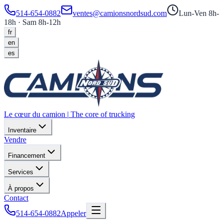
514-654-0882
ventes@camionsnordsud.com
Lun-Ven 8h-
18h · Sam 8h-12h
fr
en
es
Le cœur du camion
|
The core of trucking
Inventaire
Vendre
Financement
Services
À propos
Contact
514-654-0882
Appeler