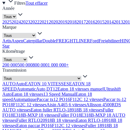
Filtres
Tout effacer
Année
2025
2024
2023
2022
2021
2020
2019
2018
2017
2016
2015
2014
2013
201
Marque
Artis
Aspen
Caterpillar
Double
FREIGHTLINER
Ford
Freightliner
HIN
Star
Kilométrage
200 000
500 000
800 000
1 000 000+
Transmission
AUTO
Auto
EATON 10 VITESSES
EATON 18
SPEED
Automatic
Auto DT12
Eaton 18 vitesses manuel
Ultrashift
Auto
Eaton 18 vitesses
13 Speed Manual
Eaton 18
speed
Automatique
Paccar tx12 PO16F112C 12 vitesses
Paccar tx-12
PO18F112C 12 vitesses
Aisin A465 6 vitesses
Allisson 4500RDS
AUTO vitesses
Eaton fuller RTLO-18918B 18 vitesses
Fuller
FO18E318B-MXP 18 vitesses
Fuller FO18E318B-MXP 18 AUTO
vitesses
Fuller RTLO20918B 18 vitesses
Eaton RTLO-18918B 18
vitesses
Eaton paccar PO16F112C 12 vitesses
Fuller 18918B 18