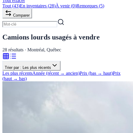
Tout effacer
Tout
(
43
)
En inventaires
(
28
)
À venir
(
0
)
Remorques
(
5
)
Comparer
Camions lourds usagés à vendre
28
résultats · Montréal, Québec
Trier par :
Les plus récents
Les plus récents
Année (récent → ancien)
Prix (bas → haut)
Prix
(haut → bas)