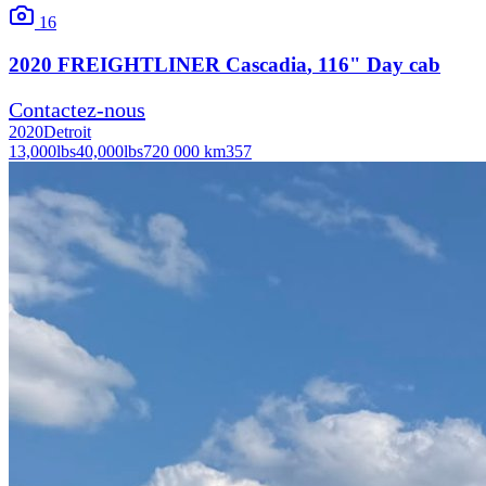
16
2020
FREIGHTLINER
Cascadia
, 116" Day cab
Contactez-nous
2020
Detroit
13,000
lbs
40,000
lbs
720 000 km
357