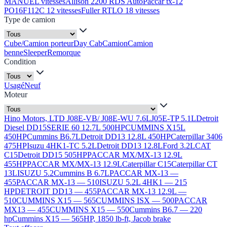
MANUEL vitesses
Allison 2200 RDS Auto
Paccar tx-12
PO16F112C 12 vitesses
Fuller RTLO 18 vitesses
Type de camion
Cube/Camion porteur
Day Cab
Camion
Camion
benne
Sleeper
Remorque
Condition
Usagé
Neuf
Moteur
Hino Motors, LTD J08E-VB/ J08E-WU 7.6L
J05E-TP 5.1L
Detroit
Diesel DD15
SERIE 60 12.7L 500HP
CUMMINS X15L
450HP
Cummins B6.7L
Detroit DD13 12.8L 450HP
Caterpillar 3406
475HP
Isuzu 4HK1-TC 5.2L
Detroit DD13 12.8L
Ford 3.2L
CAT
C15
Detroit DD15 505HP
PACCAR MX/MX-13 12.9L
455HP
PACCAR MX/MX-13 12.9L
Caterpillar C15
Caterpillar CT
13L
ISUZU 5.2
Cummins B 6.7L
PACCAR MX-13 —
455
PACCAR MX-13 — 510
ISUZU 5.2L 4HK1 — 215
HP
DETROIT DD13 — 455
PACCAR MX-13 12.9L —
510
CUMMINS X15 — 565
CUMMINS ISX — 500
PACCAR
MX13 — 455
CUMMINS X15 — 550
Cummins B6.7 — 220
hp
Cummins X15 — 565HP, 1850 lb-ft, Jacob brake