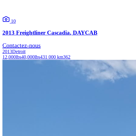
10
2013
Freightliner
Cascadia
, DAYCAB
Contactez-nous
2013
Detroit
12,000
lbs
40,000
lbs
431 000 km
362