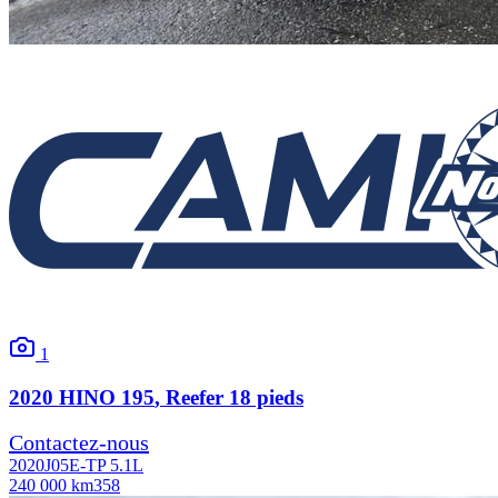
1
2020
HINO
195
, Reefer 18 pieds
Contactez-nous
2020
J05E-TP 5.1L
240 000 km
358