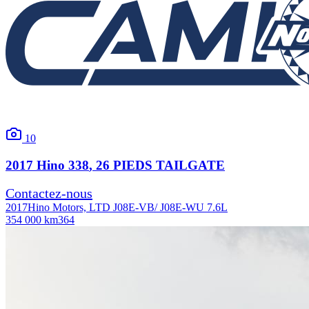
10
2017
Hino
338
, 26 PIEDS TAILGATE
Contactez-nous
2017
Hino Motors, LTD J08E-VB/ J08E-WU 7.6L
354 000 km
364