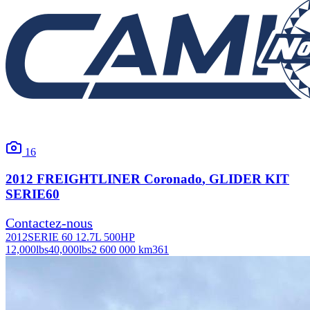
16
2012
FREIGHTLINER
Coronado
, GLIDER KIT
SERIE60
Contactez-nous
2012
SERIE 60 12.7L 500HP
12,000
lbs
40,000
lbs
2 600 000 km
361