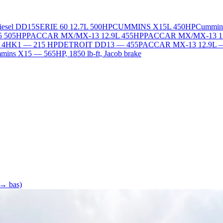
Diesel DD15
SERIE 60 12.7L 500HP
CUMMINS X15L 450HP
Cummin
5 505HP
PACCAR MX/MX-13 12.9L 455HP
PACCAR MX/MX-13 1
L 4HK1 — 215 HP
DETROIT DD13 — 455
PACCAR MX-13 12.9L 
ins X15 — 565HP, 1850 lb-ft, Jacob brake
 → bas)