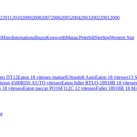
2
2011
2010
2009
2008
2007
2006
2005
2004
2003
2002
2001
2000
O
Hino
International
Isuzu
Kenworth
Manac
Peterbilt
Sterling
Western Star
uto DT12
Eaton 18 vitesses manuel
Ultrashift Auto
Eaton 18 vitesses
13 
lisson 4500RDS AUTO vitesses
Eaton fuller RTLO-18918B 18 vitesse
18 vitesses
Eaton paccar PO16F112C 12 vitesses
Fuller 18918B 18 M
ue