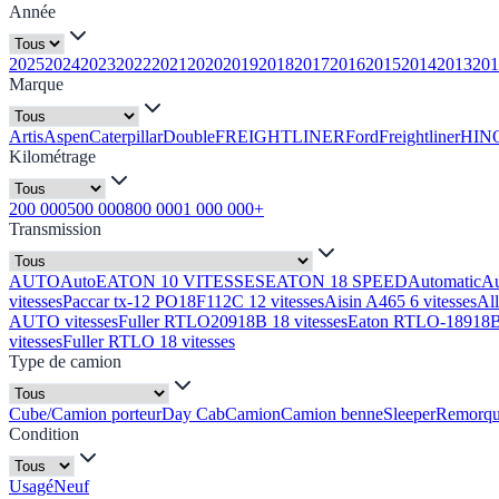
Année
2025
2024
2023
2022
2021
2020
2019
2018
2017
2016
2015
2014
2013
201
Marque
Artis
Aspen
Caterpillar
Double
FREIGHTLINER
Ford
Freightliner
HIN
Kilométrage
200 000
500 000
800 000
1 000 000+
Transmission
AUTO
Auto
EATON 10 VITESSES
EATON 18 SPEED
Automatic
A
vitesses
Paccar tx-12 PO18F112C 12 vitesses
Aisin A465 6 vitesses
Al
AUTO vitesses
Fuller RTLO20918B 18 vitesses
Eaton RTLO-18918B 
vitesses
Fuller RTLO 18 vitesses
Type de camion
Cube/Camion porteur
Day Cab
Camion
Camion benne
Sleeper
Remorq
Condition
Usagé
Neuf