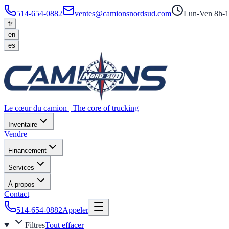
514-654-0882
ventes@camionsnordsud.com
Lun-Ven 8h-1
fr
en
es
Le cœur du camion
|
The core of trucking
Inventaire
Vendre
Financement
Services
À propos
Contact
514-654-0882
Appeler
Filtres
Tout effacer