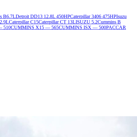
s B6.7L
Detroit DD13 12.8L 450HP
Caterpillar 3406 475HP
Isuzu
2.9L
Caterpillar C15
Caterpillar CT 13L
ISUZU 5.2
Cummins B
— 510
CUMMINS X15 — 565
CUMMINS ISX — 500
PACCAR