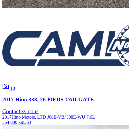
10
2017
Hino
338
, 26 PIEDS TAILGATE
Contactez-nous
2017
Hino Motors, LTD J08E-VB/ J08E-WU 7.6L
354 000 km
364