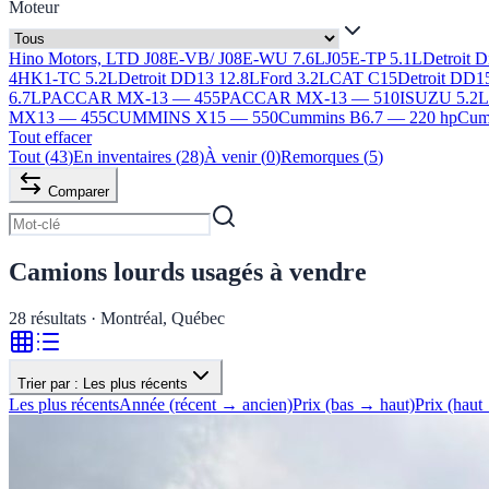
Moteur
Hino Motors, LTD J08E-VB/ J08E-WU 7.6L
J05E-TP 5.1L
Detroit 
4HK1-TC 5.2L
Detroit DD13 12.8L
Ford 3.2L
CAT C15
Detroit DD1
6.7L
PACCAR MX-13 — 455
PACCAR MX-13 — 510
ISUZU 5.2
MX13 — 455
CUMMINS X15 — 550
Cummins B6.7 — 220 hp
Cumm
Tout effacer
Tout
(
43
)
En inventaires
(
28
)
À venir
(
0
)
Remorques
(
5
)
Comparer
Camions lourds usagés à vendre
28
résultats · Montréal, Québec
Trier par :
Les plus récents
Les plus récents
Année (récent → ancien)
Prix (bas → haut)
Prix (haut