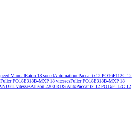
Speed Manual
Eaton 18 speed
Automatique
Paccar tx12 PO16F112C 12
s
Fuller FO18E318B-MXP 18 vitesses
Fuller FO18E318B-MXP 18
ANUEL vitesses
Allison 2200 RDS Auto
Paccar tx-12 PO16F112C 12