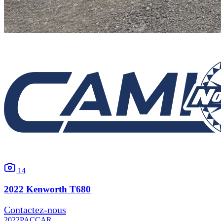
14
2022
Kenworth
T680
Contactez-nous
2022
PACCAR