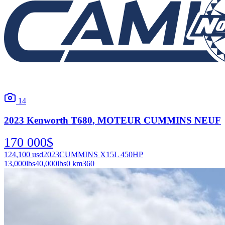
14
2023
Kenworth
T680
, MOTEUR CUMMINS NEUF
170 000
$
124,100
usd
2023
CUMMINS X15L 450HP
13,000
lbs
40,000
lbs
0 km
360