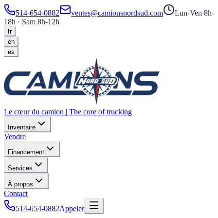
514-654-0882
ventes@camionsnordsud.com
Lun-Ven 8h-
18h · Sam 8h-12h
fr
en
es
Le cœur du camion
|
The core of trucking
Inventaire
Vendre
Financement
Services
À propos
Contact
514-654-0882
Appeler