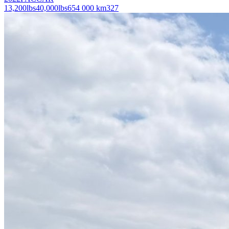
13,200
lbs
40,000
lbs
654 000 km
327