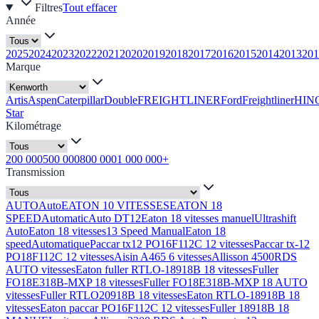
Filtres
Tout effacer
Année
2025
2024
2023
2022
2021
2020
2019
2018
2017
2016
2015
2014
2013
201
Marque
Artis
Aspen
Caterpillar
Double
FREIGHTLINER
Ford
Freightliner
HIN
Star
Kilométrage
200 000
500 000
800 000
1 000 000+
Transmission
AUTO
Auto
EATON 10 VITESSES
EATON 18
SPEED
Automatic
Auto DT12
Eaton 18 vitesses manuel
Ultrashift
Auto
Eaton 18 vitesses
13 Speed Manual
Eaton 18
speed
Automatique
Paccar tx12 PO16F112C 12 vitesses
Paccar tx-12
PO18F112C 12 vitesses
Aisin A465 6 vitesses
Allisson 4500RDS
AUTO vitesses
Eaton fuller RTLO-18918B 18 vitesses
Fuller
FO18E318B-MXP 18 vitesses
Fuller FO18E318B-MXP 18 AUTO
vitesses
Fuller RTLO20918B 18 vitesses
Eaton RTLO-18918B 18
vitesses
Eaton paccar PO16F112C 12 vitesses
Fuller 18918B 18