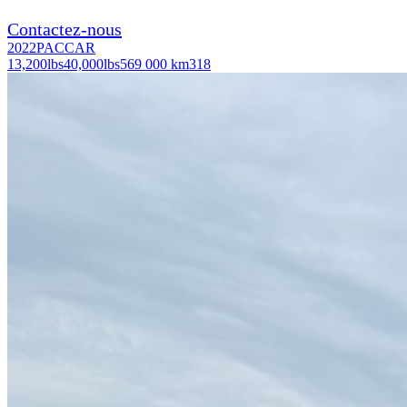
Contactez-nous
2022
PACCAR
13,200
lbs
40,000
lbs
569 000 km
318