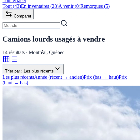
Tout effacer
Tout
(
43
)
En inventaires
(
28
)
À venir
(
0
)
Remorques
(
5
)
Comparer
Camions lourds usagés à vendre
14
résultats · Montréal, Québec
Trier par :
Les plus récents
Les plus récents
Année (récent → ancien)
Prix (bas → haut)
Prix
(haut → bas)