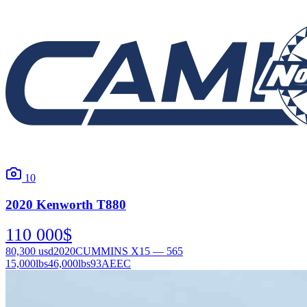
10
2020
Kenworth
T880
110 000
$
80,300
usd
2020
CUMMINS X15 — 565
15,000
lbs
46,000
lbs
93AEEC