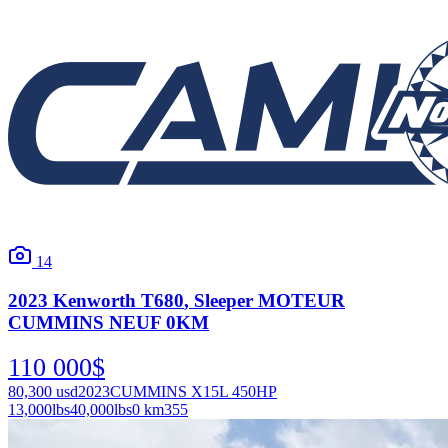
14
2023
Kenworth
T680
, Sleeper MOTEUR
CUMMINS NEUF 0KM
110 000
$
80,300
usd
2023
CUMMINS X15L 450HP
13,000
lbs
40,000
lbs
0 km
355