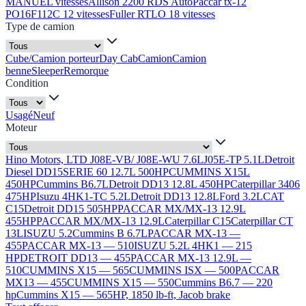
MANUEL vitesses
Allison 2200 RDS Auto
Paccar tx-12
PO16F112C 12 vitesses
Fuller RTLO 18 vitesses
Type de camion
Cube/Camion porteur
Day Cab
Camion
Camion
benne
Sleeper
Remorque
Condition
Usagé
Neuf
Moteur
Hino Motors, LTD J08E-VB/ J08E-WU 7.6L
J05E-TP 5.1L
Detroit
Diesel DD15
SERIE 60 12.7L 500HP
CUMMINS X15L
450HP
Cummins B6.7L
Detroit DD13 12.8L 450HP
Caterpillar 3406
475HP
Isuzu 4HK1-TC 5.2L
Detroit DD13 12.8L
Ford 3.2L
CAT
C15
Detroit DD15 505HP
PACCAR MX/MX-13 12.9L
455HP
PACCAR MX/MX-13 12.9L
Caterpillar C15
Caterpillar CT
13L
ISUZU 5.2
Cummins B 6.7L
PACCAR MX-13 —
455
PACCAR MX-13 — 510
ISUZU 5.2L 4HK1 — 215
HP
DETROIT DD13 — 455
PACCAR MX-13 12.9L —
510
CUMMINS X15 — 565
CUMMINS ISX — 500
PACCAR
MX13 — 455
CUMMINS X15 — 550
Cummins B6.7 — 220
hp
Cummins X15 — 565HP, 1850 lb-ft, Jacob brake