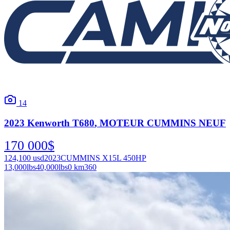
14
2023
Kenworth
T680
, MOTEUR CUMMINS NEUF
170 000
$
124,100
usd
2023
CUMMINS X15L 450HP
13,000
lbs
40,000
lbs
0 km
360