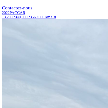
Contactez-nous
2022
PACCAR
13,200
lbs
40,000
lbs
569 000 km
318