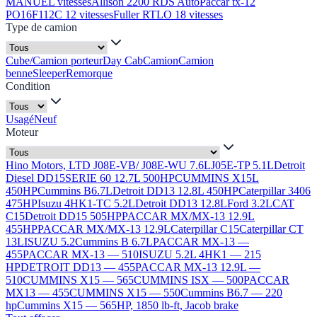
MANUEL vitesses
Allison 2200 RDS Auto
Paccar tx-12
PO16F112C 12 vitesses
Fuller RTLO 18 vitesses
Type de camion
Cube/Camion porteur
Day Cab
Camion
Camion
benne
Sleeper
Remorque
Condition
Usagé
Neuf
Moteur
Hino Motors, LTD J08E-VB/ J08E-WU 7.6L
J05E-TP 5.1L
Detroit
Diesel DD15
SERIE 60 12.7L 500HP
CUMMINS X15L
450HP
Cummins B6.7L
Detroit DD13 12.8L 450HP
Caterpillar 3406
475HP
Isuzu 4HK1-TC 5.2L
Detroit DD13 12.8L
Ford 3.2L
CAT
C15
Detroit DD15 505HP
PACCAR MX/MX-13 12.9L
455HP
PACCAR MX/MX-13 12.9L
Caterpillar C15
Caterpillar CT
13L
ISUZU 5.2
Cummins B 6.7L
PACCAR MX-13 —
455
PACCAR MX-13 — 510
ISUZU 5.2L 4HK1 — 215
HP
DETROIT DD13 — 455
PACCAR MX-13 12.9L —
510
CUMMINS X15 — 565
CUMMINS ISX — 500
PACCAR
MX13 — 455
CUMMINS X15 — 550
Cummins B6.7 — 220
hp
Cummins X15 — 565HP, 1850 lb-ft, Jacob brake