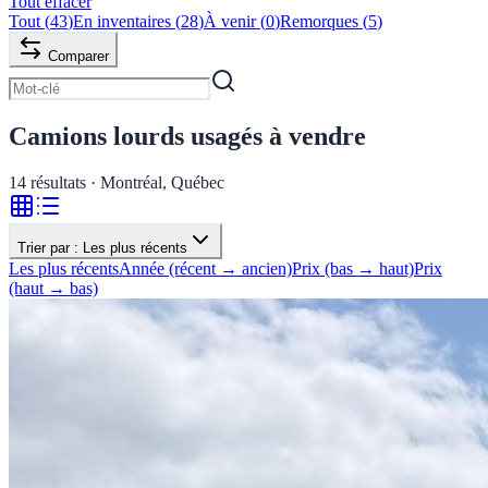
Tout effacer
Tout
(
43
)
En inventaires
(
28
)
À venir
(
0
)
Remorques
(
5
)
Comparer
Camions lourds usagés à vendre
14
résultats · Montréal, Québec
Trier par :
Les plus récents
Les plus récents
Année (récent → ancien)
Prix (bas → haut)
Prix
(haut → bas)