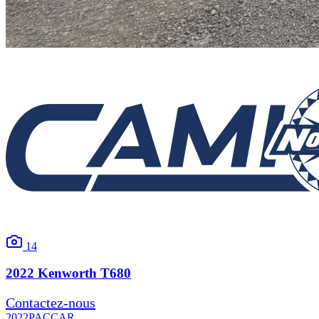
14
2022
Kenworth
T680
Contactez-nous
2022
PACCAR