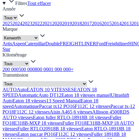
Filtres
Tout effacer
Année
2025
2024
2023
2022
2021
2020
2019
2018
2017
2016
2015
2014
2013
201
Marque
Artis
Aspen
Caterpillar
Double
FREIGHTLINER
Ford
Freightliner
HIN
Star
Kilométrage
200 000
500 000
800 000
1 000 000+
Transmission
AUTO
Auto
EATON 10 VITESSES
EATON 18
SPEED
Automatic
Auto DT12
Eaton 18 vitesses manuel
Ultrashift
Auto
Eaton 18 vitesses
13 Speed Manual
Eaton 18
speed
Automatique
Paccar tx12 PO16F112C 12 vitesses
Paccar tx-12
PO18F112C 12 vitesses
Aisin A465 6 vitesses
Allisson 4500RDS
AUTO vitesses
Eaton fuller RTLO-18918B 18 vitesses
Fuller
FO18E318B-MXP 18 vitesses
Fuller FO18E318B-MXP 18 AUTO
vitesses
Fuller RTLO20918B 18 vitesses
Eaton RTLO-18918B 18
vitesses
Eaton paccar PO16F112C 12 vitesses
Fuller 18918B 18