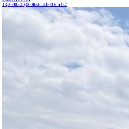
13,200
lbs
40,000
lbs
654 000 km
327