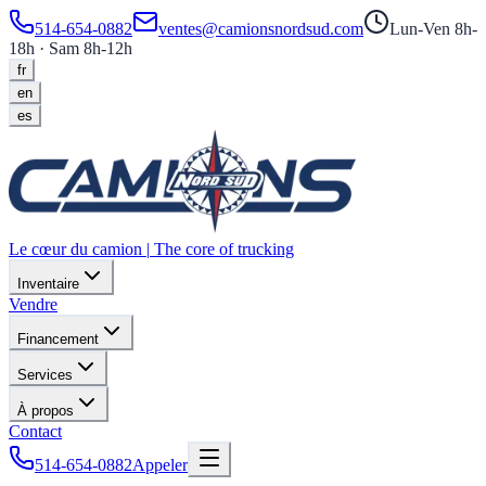
514-654-0882
ventes@camionsnordsud.com
Lun-Ven 8h-
18h · Sam 8h-12h
fr
en
es
Le cœur du camion
|
The core of trucking
Inventaire
Vendre
Financement
Services
À propos
Contact
514-654-0882
Appeler