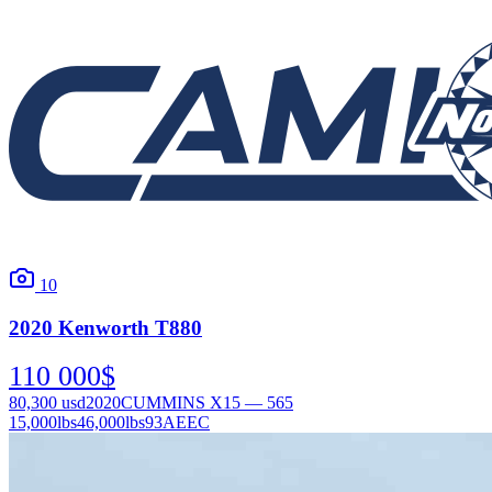
10
2020
Kenworth
T880
110 000
$
80,300
usd
2020
CUMMINS X15 — 565
15,000
lbs
46,000
lbs
93AEEC