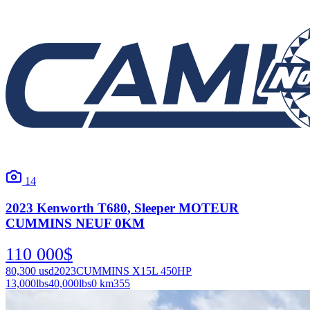
14
2023
Kenworth
T680
, Sleeper MOTEUR
CUMMINS NEUF 0KM
110 000
$
80,300
usd
2023
CUMMINS X15L 450HP
13,000
lbs
40,000
lbs
0 km
355