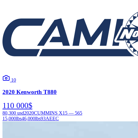
10
2020
Kenworth
T880
110 000
$
80,300
usd
2020
CUMMINS X15 — 565
15,000
lbs
46,000
lbs
93AEEC