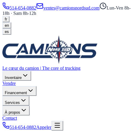
514-654-0882
ventes@camionsnordsud.com
Lun-Ven 8h-
18h · Sam 8h-12h
fr
en
es
Le cœur du camion
|
The core of trucking
Inventaire
Vendre
Financement
Services
À propos
Contact
514-654-0882
Appeler