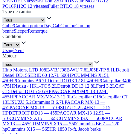
MANUEL vitesses
Allison 2200 RDS Auto
Paccar tx-12
PO16F112C 12 vitesses
Fuller RTLO 18 vitesses
Type de camion
Cube/Camion porteur
Day Cab
Camion
Camion
benne
Sleeper
Remorque
Condition
Usagé
Neuf
Moteur
Hino Motors, LTD J08E-VB/ J08E-WU 7.6L
J05E-TP 5.1L
Detroit
Diesel DD15
SERIE 60 12.7L 500HP
CUMMINS X15L
450HP
Cummins B6.7L
Detroit DD13 12.8L 450HP
Caterpillar 3406
475HP
Isuzu 4HK1-TC 5.2L
Detroit DD13 12.8L
Ford 3.2L
CAT
C15
Detroit DD15 505HP
PACCAR MX/MX-13 12.9L
455HP
PACCAR MX/MX-13 12.9L
Caterpillar C15
Caterpillar CT
13L
ISUZU 5.2
Cummins B 6.7L
PACCAR MX-13 —
455
PACCAR MX-13 — 510
ISUZU 5.2L 4HK1 — 215
HP
DETROIT DD13 — 455
PACCAR MX-13 12.9L —
510
CUMMINS X15 — 565
CUMMINS ISX — 500
PACCAR
MX13 — 455
CUMMINS X15 — 550
Cummins B6.7 — 220
hp
Cummins X15 — 565HP, 1850 lb-ft, Jacob brake