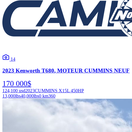
14
2023
Kenworth
T680
, MOTEUR CUMMINS NEUF
170 000
$
124,100
usd
2023
CUMMINS X15L 450HP
13,000
lbs
40,000
lbs
0 km
360