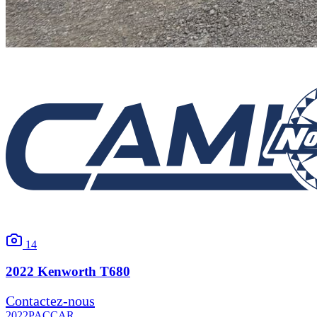
14
2022
Kenworth
T680
Contactez-nous
2022
PACCAR