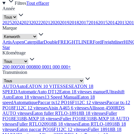
Filtres
Tout effacer
Année
2025
2024
2023
2022
2021
2020
2019
2018
2017
2016
2015
2014
2013
201
Marque
Artis
Aspen
Caterpillar
Double
FREIGHTLINER
Ford
Freightliner
HIN
Star
Kilométrage
200 000
500 000
800 000
1 000 000+
Transmission
AUTO
Auto
EATON 10 VITESSES
EATON 18
SPEED
Automatic
Auto DT12
Eaton 18 vitesses manuel
Ultrashift
Auto
Eaton 18 vitesses
13 Speed Manual
Eaton 18
speed
Automatique
Paccar tx12 PO16F112C 12 vitesses
Paccar tx-12
PO18F112C 12 vitesses
Aisin A465 6 vitesses
Allisson 4500RDS
AUTO vitesses
Eaton fuller RTLO-18918B 18 vitesses
Fuller
FO18E318B-MXP 18 vitesses
Fuller FO18E318B-MXP 18 AUTO
vitesses
Fuller RTLO20918B 18 vitesses
Eaton RTLO-18918B 18
vitesses
Eaton paccar PO16F112C 12 vitesses
Fuller 18918B 18