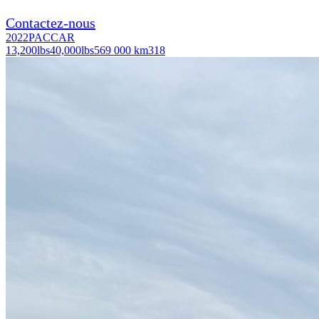
Contactez-nous
2022
PACCAR
13,200
lbs
40,000
lbs
569 000 km
318