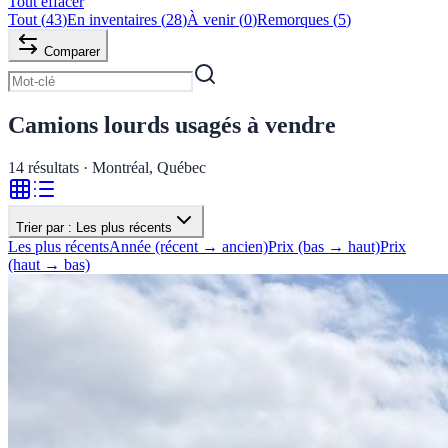
Tout effacer
Tout
(
43
)
En inventaires
(
28
)
À venir
(
0
)
Remorques
(
5
)
Comparer
Camions lourds usagés à vendre
14
résultats · Montréal, Québec
Trier par :
Les plus récents
Les plus récents
Année (récent → ancien)
Prix (bas → haut)
Prix
(haut → bas)