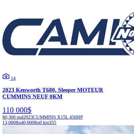
14
2023
Kenworth
T680
, Sleeper MOTEUR
CUMMINS NEUF 0KM
110 000
$
80,300
usd
2023
CUMMINS X15L 450HP
13,000
lbs
40,000
lbs
0 km
355