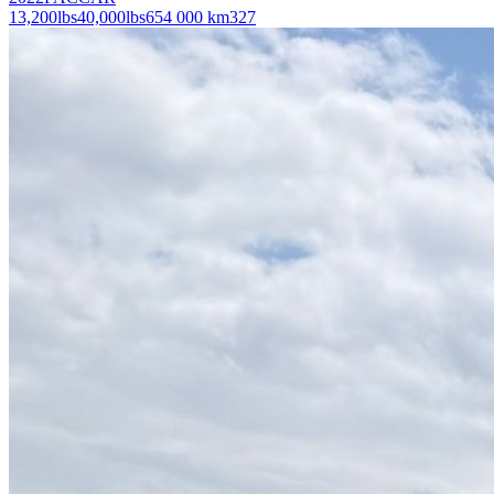
13,200
lbs
40,000
lbs
654 000 km
327