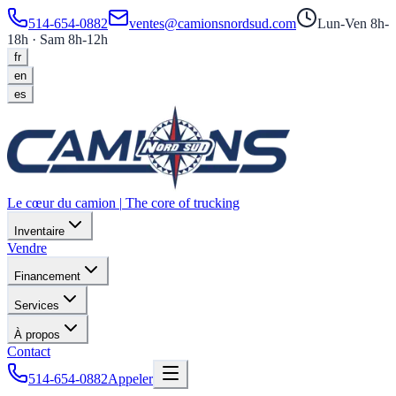
514-654-0882
ventes@camionsnordsud.com
Lun-Ven 8h-
18h · Sam 8h-12h
fr
en
es
Le cœur du camion
|
The core of trucking
Inventaire
Vendre
Financement
Services
À propos
Contact
514-654-0882
Appeler