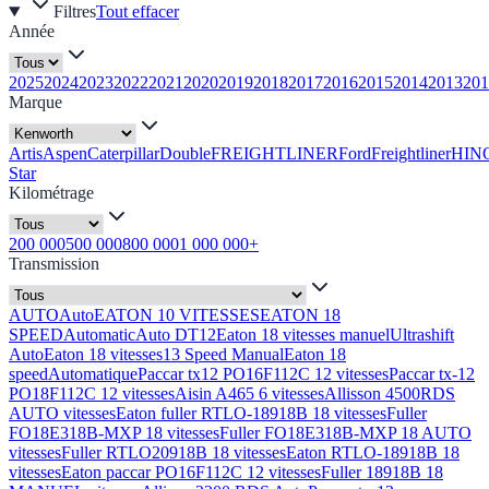
Filtres
Tout effacer
Année
2025
2024
2023
2022
2021
2020
2019
2018
2017
2016
2015
2014
2013
201
Marque
Artis
Aspen
Caterpillar
Double
FREIGHTLINER
Ford
Freightliner
HIN
Star
Kilométrage
200 000
500 000
800 000
1 000 000+
Transmission
AUTO
Auto
EATON 10 VITESSES
EATON 18
SPEED
Automatic
Auto DT12
Eaton 18 vitesses manuel
Ultrashift
Auto
Eaton 18 vitesses
13 Speed Manual
Eaton 18
speed
Automatique
Paccar tx12 PO16F112C 12 vitesses
Paccar tx-12
PO18F112C 12 vitesses
Aisin A465 6 vitesses
Allisson 4500RDS
AUTO vitesses
Eaton fuller RTLO-18918B 18 vitesses
Fuller
FO18E318B-MXP 18 vitesses
Fuller FO18E318B-MXP 18 AUTO
vitesses
Fuller RTLO20918B 18 vitesses
Eaton RTLO-18918B 18
vitesses
Eaton paccar PO16F112C 12 vitesses
Fuller 18918B 18