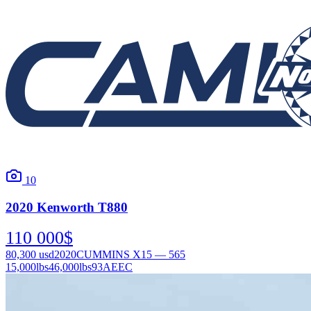
10
2020
Kenworth
T880
110 000
$
80,300
usd
2020
CUMMINS X15 — 565
15,000
lbs
46,000
lbs
93AEEC