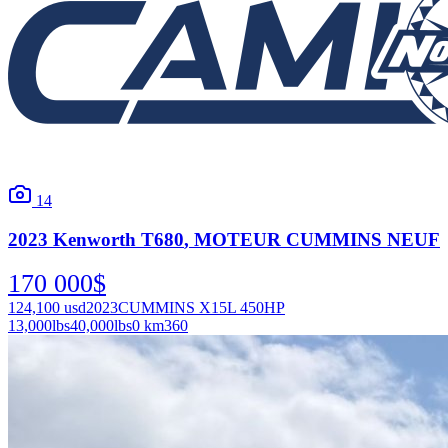
14
2023
Kenworth
T680
, MOTEUR CUMMINS NEUF
170 000
$
124,100
usd
2023
CUMMINS X15L 450HP
13,000
lbs
40,000
lbs
0 km
360