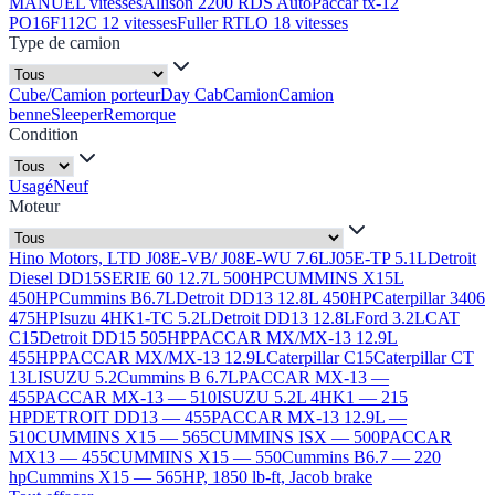
MANUEL vitesses
Allison 2200 RDS Auto
Paccar tx-12
PO16F112C 12 vitesses
Fuller RTLO 18 vitesses
Type de camion
Cube/Camion porteur
Day Cab
Camion
Camion
benne
Sleeper
Remorque
Condition
Usagé
Neuf
Moteur
Hino Motors, LTD J08E-VB/ J08E-WU 7.6L
J05E-TP 5.1L
Detroit
Diesel DD15
SERIE 60 12.7L 500HP
CUMMINS X15L
450HP
Cummins B6.7L
Detroit DD13 12.8L 450HP
Caterpillar 3406
475HP
Isuzu 4HK1-TC 5.2L
Detroit DD13 12.8L
Ford 3.2L
CAT
C15
Detroit DD15 505HP
PACCAR MX/MX-13 12.9L
455HP
PACCAR MX/MX-13 12.9L
Caterpillar C15
Caterpillar CT
13L
ISUZU 5.2
Cummins B 6.7L
PACCAR MX-13 —
455
PACCAR MX-13 — 510
ISUZU 5.2L 4HK1 — 215
HP
DETROIT DD13 — 455
PACCAR MX-13 12.9L —
510
CUMMINS X15 — 565
CUMMINS ISX — 500
PACCAR
MX13 — 455
CUMMINS X15 — 550
Cummins B6.7 — 220
hp
Cummins X15 — 565HP, 1850 lb-ft, Jacob brake