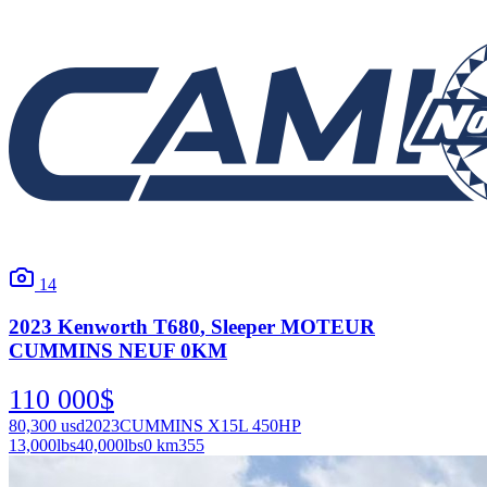
14
2023
Kenworth
T680
, Sleeper MOTEUR
CUMMINS NEUF 0KM
110 000
$
80,300
usd
2023
CUMMINS X15L 450HP
13,000
lbs
40,000
lbs
0 km
355