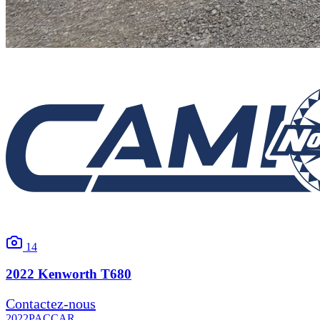
14
2022
Kenworth
T680
Contactez-nous
2022
PACCAR