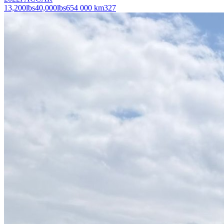
13,200
lbs
40,000
lbs
654 000 km
327