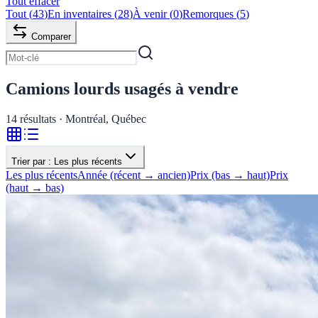
Tout effacer
Tout
(
43
)
En inventaires
(
28
)
À venir
(
0
)
Remorques
(
5
)
Comparer
Camions lourds usagés à vendre
14
résultats · Montréal, Québec
Trier par :
Les plus récents
Les plus récents
Année (récent → ancien)
Prix (bas → haut)
Prix
(haut → bas)