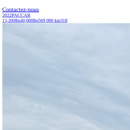
Contactez-nous
2022
PACCAR
13,200
lbs
40,000
lbs
569 000 km
318