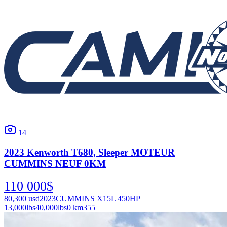
14
2023
Kenworth
T680
, Sleeper MOTEUR
CUMMINS NEUF 0KM
110 000
$
80,300
usd
2023
CUMMINS X15L 450HP
13,000
lbs
40,000
lbs
0 km
355