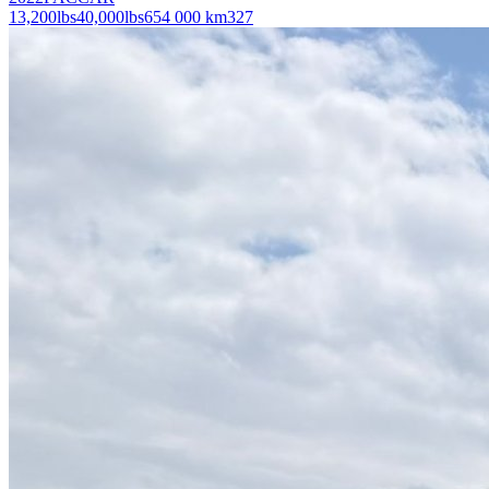
13,200
lbs
40,000
lbs
654 000 km
327