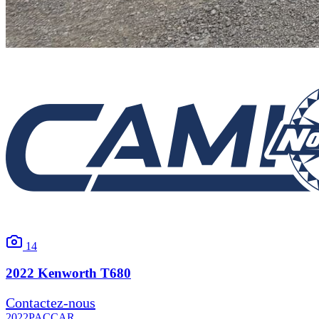
14
2022
Kenworth
T680
Contactez-nous
2022
PACCAR