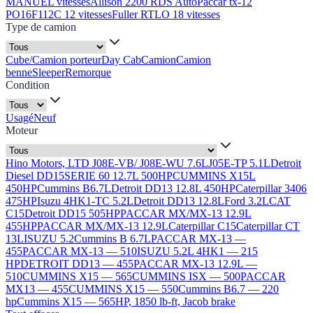
MANUEL vitesses
Allison 2200 RDS Auto
Paccar tx-12
PO16F112C 12 vitesses
Fuller RTLO 18 vitesses
Type de camion
Cube/Camion porteur
Day Cab
Camion
Camion
benne
Sleeper
Remorque
Condition
Usagé
Neuf
Moteur
Hino Motors, LTD J08E-VB/ J08E-WU 7.6L
J05E-TP 5.1L
Detroit
Diesel DD15
SERIE 60 12.7L 500HP
CUMMINS X15L
450HP
Cummins B6.7L
Detroit DD13 12.8L 450HP
Caterpillar 3406
475HP
Isuzu 4HK1-TC 5.2L
Detroit DD13 12.8L
Ford 3.2L
CAT
C15
Detroit DD15 505HP
PACCAR MX/MX-13 12.9L
455HP
PACCAR MX/MX-13 12.9L
Caterpillar C15
Caterpillar CT
13L
ISUZU 5.2
Cummins B 6.7L
PACCAR MX-13 —
455
PACCAR MX-13 — 510
ISUZU 5.2L 4HK1 — 215
HP
DETROIT DD13 — 455
PACCAR MX-13 12.9L —
510
CUMMINS X15 — 565
CUMMINS ISX — 500
PACCAR
MX13 — 455
CUMMINS X15 — 550
Cummins B6.7 — 220
hp
Cummins X15 — 565HP, 1850 lb-ft, Jacob brake