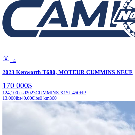
14
2023
Kenworth
T680
, MOTEUR CUMMINS NEUF
170 000
$
124,100
usd
2023
CUMMINS X15L 450HP
13,000
lbs
40,000
lbs
0 km
360