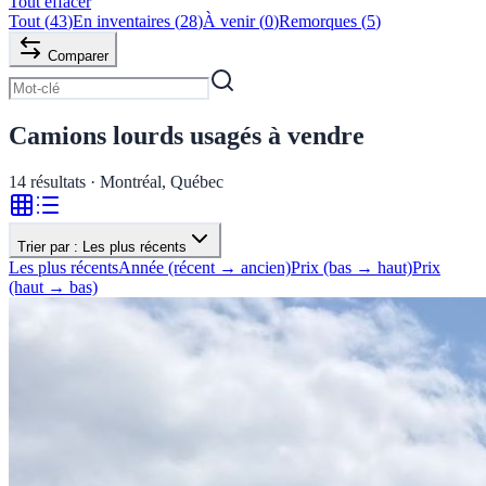
Tout effacer
Tout
(
43
)
En inventaires
(
28
)
À venir
(
0
)
Remorques
(
5
)
Comparer
Camions lourds usagés à vendre
14
résultats · Montréal, Québec
Trier par :
Les plus récents
Les plus récents
Année (récent → ancien)
Prix (bas → haut)
Prix
(haut → bas)