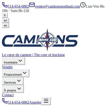
514-654-0882
ventes@camionsnordsud.com
Lun-Ven 8h-
18h · Sam 8h-12h
fr
en
es
Le cœur du camion
|
The core of trucking
Inventaire
Vendre
Financement
Services
À propos
Contact
514-654-0882
Appeler