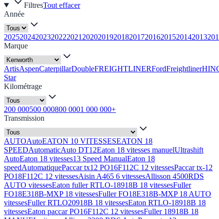
Filtres
Tout effacer
Année
2025
2024
2023
2022
2021
2020
2019
2018
2017
2016
2015
2014
2013
201
Marque
Artis
Aspen
Caterpillar
Double
FREIGHTLINER
Ford
Freightliner
HIN
Star
Kilométrage
200 000
500 000
800 000
1 000 000+
Transmission
AUTO
Auto
EATON 10 VITESSES
EATON 18
SPEED
Automatic
Auto DT12
Eaton 18 vitesses manuel
Ultrashift
Auto
Eaton 18 vitesses
13 Speed Manual
Eaton 18
speed
Automatique
Paccar tx12 PO16F112C 12 vitesses
Paccar tx-12
PO18F112C 12 vitesses
Aisin A465 6 vitesses
Allisson 4500RDS
AUTO vitesses
Eaton fuller RTLO-18918B 18 vitesses
Fuller
FO18E318B-MXP 18 vitesses
Fuller FO18E318B-MXP 18 AUTO
vitesses
Fuller RTLO20918B 18 vitesses
Eaton RTLO-18918B 18
vitesses
Eaton paccar PO16F112C 12 vitesses
Fuller 18918B 18