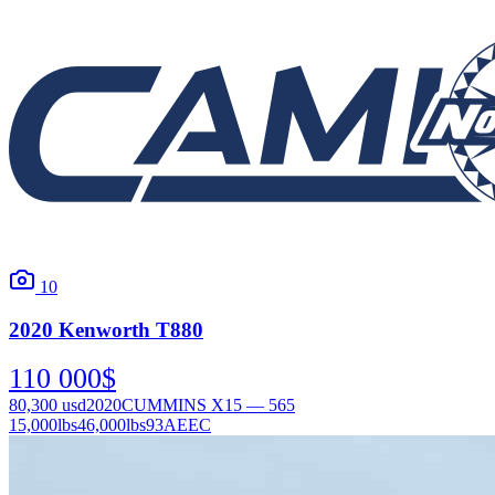
10
2020
Kenworth
T880
110 000
$
80,300
usd
2020
CUMMINS X15 — 565
15,000
lbs
46,000
lbs
93AEEC