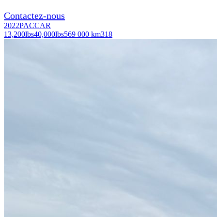
Contactez-nous
2022
PACCAR
13,200
lbs
40,000
lbs
569 000 km
318