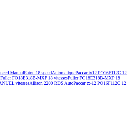
Speed Manual
Eaton 18 speed
Automatique
Paccar tx12 PO16F112C 12
s
Fuller FO18E318B-MXP 18 vitesses
Fuller FO18E318B-MXP 18
ANUEL vitesses
Allison 2200 RDS Auto
Paccar tx-12 PO16F112C 12