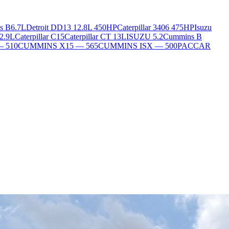
s B6.7L
Detroit DD13 12.8L 450HP
Caterpillar 3406 475HP
Isuzu
2.9L
Caterpillar C15
Caterpillar CT 13L
ISUZU 5.2
Cummins B
— 510
CUMMINS X15 — 565
CUMMINS ISX — 500
PACCAR