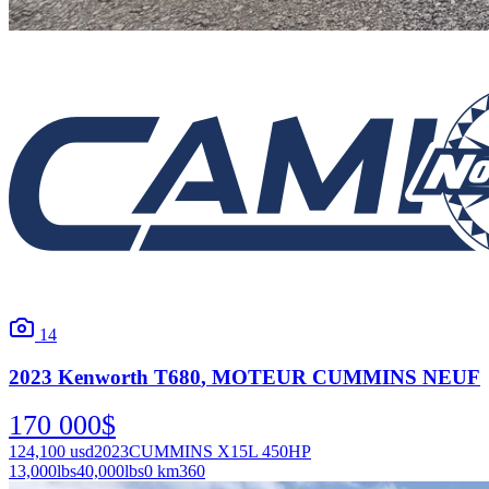
14
2023
Kenworth
T680
, MOTEUR CUMMINS NEUF
170 000
$
124,100
usd
2023
CUMMINS X15L 450HP
13,000
lbs
40,000
lbs
0 km
360