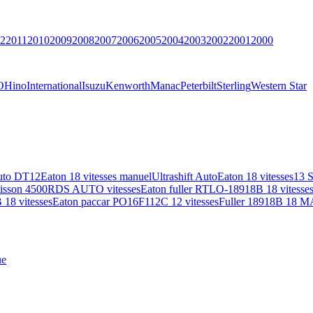
2
2011
2010
2009
2008
2007
2006
2005
2004
2003
2002
2001
2000
O
Hino
International
Isuzu
Kenworth
Manac
Peterbilt
Sterling
Western Star
uto DT12
Eaton 18 vitesses manuel
Ultrashift Auto
Eaton 18 vitesses
13 
lisson 4500RDS AUTO vitesses
Eaton fuller RTLO-18918B 18 vitesse
18 vitesses
Eaton paccar PO16F112C 12 vitesses
Fuller 18918B 18 M
ue