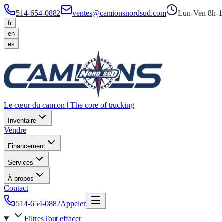
514-654-0882
ventes@camionsnordsud.com
Lun-Ven 8h-1
fr
en
es
Le cœur du camion
|
The core of trucking
Inventaire
Vendre
Financement
Services
À propos
Contact
514-654-0882
Appeler
Filtres
Tout effacer