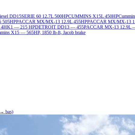
Diesel DD15
SERIE 60 12.7L 500HP
CUMMINS X15L 450HP
Cummin
5 505HP
PACCAR MX/MX-13 12.9L 455HP
PACCAR MX/MX-13 1
L 4HK1 — 215 HP
DETROIT DD13 — 455
PACCAR MX-13 12.9L 
ins X15 — 565HP, 1850 lb-ft, Jacob brake
 → bas)