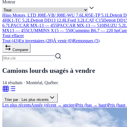
Moteur
Hino Motors, LTD J08E-VB/ J08E-WU 7.6L
J05E-TP 5.1L
Detroit 
4HK1-TC 5.2L
Detroit DD13 12.8L
Ford 3.2L
CAT C15
Detroit DD1
6.7L
PACCAR MX-13 — 455
PACCAR MX-13 — 510
ISUZU 5.2
MX13 — 455
CUMMINS X15 — 550
Cummins B6.7 — 220 hp
Cumm
Tout effacer
Tout
(
43
)
En inventaires
(
28
)
À venir
(
0
)
Remorques
(
5
)
Comparer
Camions lourds usagés à vendre
14
résultats · Montréal, Québec
Trier par :
Les plus récents
Les plus récents
Année (récent → ancien)
Prix (bas → haut)
Prix (haut