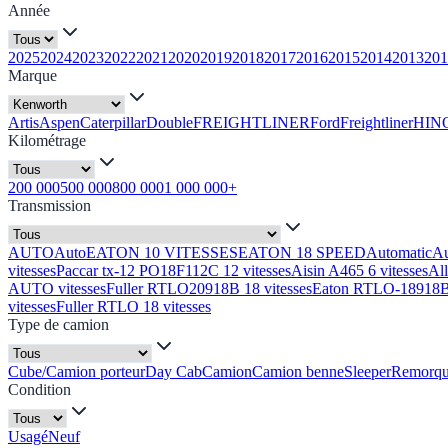
Année
2025
2024
2023
2022
2021
2020
2019
2018
2017
2016
2015
2014
2013
201
Marque
Artis
Aspen
Caterpillar
Double
FREIGHTLINER
Ford
Freightliner
HIN
Kilométrage
200 000
500 000
800 000
1 000 000+
Transmission
AUTO
Auto
EATON 10 VITESSES
EATON 18 SPEED
Automatic
A
vitesses
Paccar tx-12 PO18F112C 12 vitesses
Aisin A465 6 vitesses
Al
AUTO vitesses
Fuller RTLO20918B 18 vitesses
Eaton RTLO-18918B 
vitesses
Fuller RTLO 18 vitesses
Type de camion
Cube/Camion porteur
Day Cab
Camion
Camion benne
Sleeper
Remorq
Condition
Usagé
Neuf