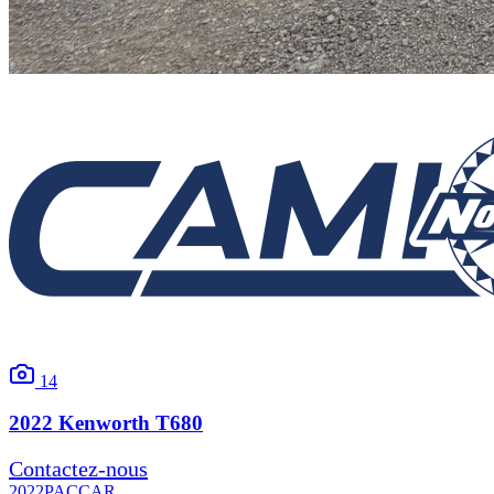
14
2022
Kenworth
T680
Contactez-nous
2022
PACCAR