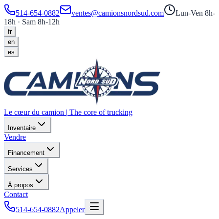
514-654-0882
ventes@camionsnordsud.com
Lun-Ven 8h-
18h · Sam 8h-12h
fr
en
es
Le cœur du camion
|
The core of trucking
Inventaire
Vendre
Financement
Services
À propos
Contact
514-654-0882
Appeler