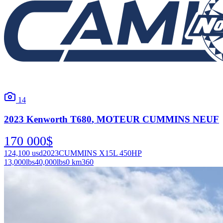
14
2023
Kenworth
T680
, MOTEUR CUMMINS NEUF
170 000
$
124,100
usd
2023
CUMMINS X15L 450HP
13,000
lbs
40,000
lbs
0 km
360