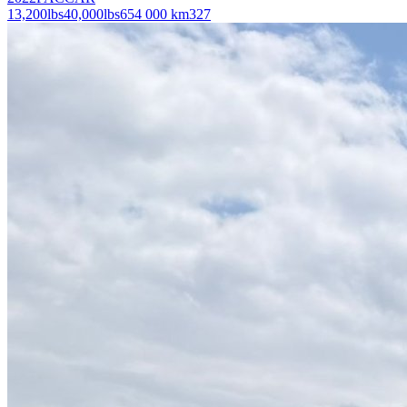
13,200
lbs
40,000
lbs
654 000 km
327