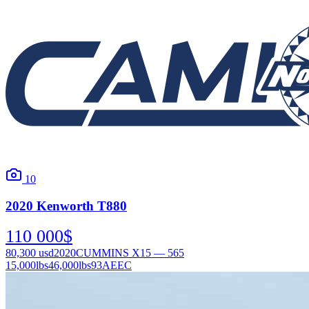
10
2020
Kenworth
T880
110 000
$
80,300
usd
2020
CUMMINS X15 — 565
15,000
lbs
46,000
lbs
93AEEC