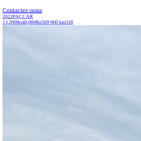
Contactez-nous
2022
PACCAR
13,200
lbs
40,000
lbs
569 000 km
318