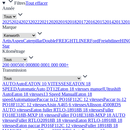
Filtres
Tout effacer
Année
2025
2024
2023
2022
2021
2020
2019
2018
2017
2016
2015
2014
2013
201
Marque
Artis
Aspen
Caterpillar
Double
FREIGHTLINER
Ford
Freightliner
HIN
Star
Kilométrage
200 000
500 000
800 000
1 000 000+
Transmission
AUTO
Auto
EATON 10 VITESSES
EATON 18
SPEED
Automatic
Auto DT12
Eaton 18 vitesses manuel
Ultrashift
Auto
Eaton 18 vitesses
13 Speed Manual
Eaton 18
speed
Automatique
Paccar tx12 PO16F112C 12 vitesses
Paccar tx-12
PO18F112C 12 vitesses
Aisin A465 6 vitesses
Allisson 4500RDS
AUTO vitesses
Eaton fuller RTLO-18918B 18 vitesses
Fuller
FO18E318B-MXP 18 vitesses
Fuller FO18E318B-MXP 18 AUTO
vitesses
Fuller RTLO20918B 18 vitesses
Eaton RTLO-18918B 18
vitesses
Eaton paccar PO16F112C 12 vitesses
Fuller 18918B 18