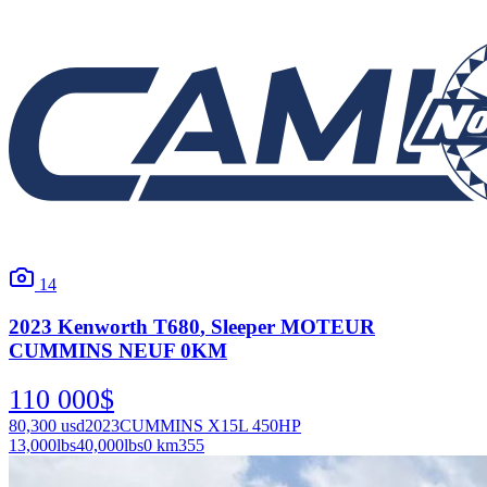
14
2023
Kenworth
T680
, Sleeper MOTEUR
CUMMINS NEUF 0KM
110 000
$
80,300
usd
2023
CUMMINS X15L 450HP
13,000
lbs
40,000
lbs
0 km
355