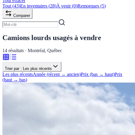
Tout effacer
Tout
(
43
)
En inventaires
(
28
)
À venir
(
0
)
Remorques
(
5
)
Comparer
Camions lourds usagés à vendre
14
résultats · Montréal, Québec
Trier par :
Les plus récents
Les plus récents
Année (récent → ancien)
Prix (bas → haut)
Prix
(haut → bas)