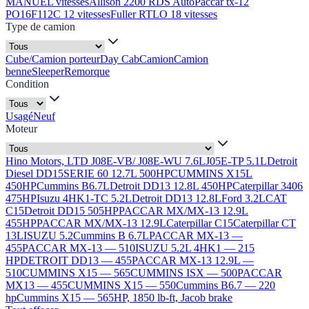
MANUEL vitesses
Allison 2200 RDS Auto
Paccar tx-12
PO16F112C 12 vitesses
Fuller RTLO 18 vitesses
Type de camion
Cube/Camion porteur
Day Cab
Camion
Camion
benne
Sleeper
Remorque
Condition
Usagé
Neuf
Moteur
Hino Motors, LTD J08E-VB/ J08E-WU 7.6L
J05E-TP 5.1L
Detroit
Diesel DD15
SERIE 60 12.7L 500HP
CUMMINS X15L
450HP
Cummins B6.7L
Detroit DD13 12.8L 450HP
Caterpillar 3406
475HP
Isuzu 4HK1-TC 5.2L
Detroit DD13 12.8L
Ford 3.2L
CAT
C15
Detroit DD15 505HP
PACCAR MX/MX-13 12.9L
455HP
PACCAR MX/MX-13 12.9L
Caterpillar C15
Caterpillar CT
13L
ISUZU 5.2
Cummins B 6.7L
PACCAR MX-13 —
455
PACCAR MX-13 — 510
ISUZU 5.2L 4HK1 — 215
HP
DETROIT DD13 — 455
PACCAR MX-13 12.9L —
510
CUMMINS X15 — 565
CUMMINS ISX — 500
PACCAR
MX13 — 455
CUMMINS X15 — 550
Cummins B6.7 — 220
hp
Cummins X15 — 565HP, 1850 lb-ft, Jacob brake