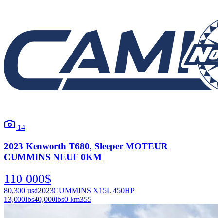
14
2023
Kenworth
T680
, Sleeper MOTEUR
CUMMINS NEUF 0KM
110 000
$
80,300
usd
2023
CUMMINS X15L 450HP
13,000
lbs
40,000
lbs
0 km
355