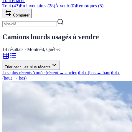
Tout effacer
Tout
(
43
)
En inventaires
(
28
)
À venir
(
0
)
Remorques
(
5
)
Comparer
Camions lourds usagés à vendre
14
résultats · Montréal, Québec
Trier par :
Les plus récents
Les plus récents
Année (récent → ancien)
Prix (bas → haut)
Prix
(haut → bas)