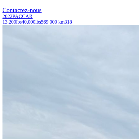
Contactez-nous
2022
PACCAR
13,200
lbs
40,000
lbs
569 000 km
318