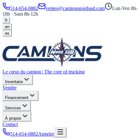
514-654-0882
ventes@camionsnordsud.com
Lun-Ven 8h-
18h · Sam 8h-12h
fr
en
es
Le cœur du camion
|
The core of trucking
Inventaire
Vendre
Financement
Services
À propos
Contact
514-654-0882
Appeler