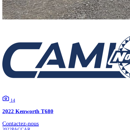
14
2022
Kenworth
T680
Contactez-nous
2022
PACCAR