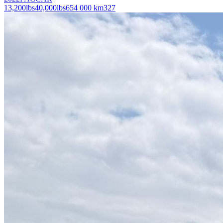
13,200
lbs
40,000
lbs
654 000 km
327