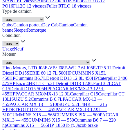
MANUEL vitesses
Allison 2200 RDS Auto
Paccar tx-12
PO16F112C 12 vitesses
Fuller RTLO 18 vitesses
Type de camion
Cube/Camion porteur
Day Cab
Camion
Camion
benne
Sleeper
Remorque
Condition
Usagé
Neuf
Moteur
Hino Motors, LTD J08E-VB/ J08E-WU 7.6L
J05E-TP 5.1L
Detroit
Diesel DD15
SERIE 60 12.7L 500HP
CUMMINS X15L
450HP
Cummins B6.7L
Detroit DD13 12.8L 450HP
Caterpillar 3406
475HP
Isuzu 4HK1-TC 5.2L
Detroit DD13 12.8L
Ford 3.2L
CAT
C15
Detroit DD15 505HP
PACCAR MX/MX-13 12.9L
455HP
PACCAR MX/MX-13 12.9L
Caterpillar C15
Caterpillar CT
13L
ISUZU 5.2
Cummins B 6.7L
PACCAR MX-13 —
455
PACCAR MX-13 — 510
ISUZU 5.2L 4HK1 — 215
HP
DETROIT DD13 — 455
PACCAR MX-13 12.9L —
510
CUMMINS X15 — 565
CUMMINS ISX — 500
PACCAR
MX13 — 455
CUMMINS X15 — 550
Cummins B6.7 — 220
hp
Cummins X15 — 565HP, 1850 lb-ft, Jacob brake