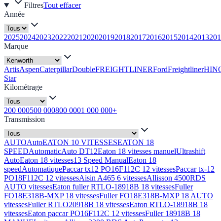
Filtres
Tout effacer
Année
2025
2024
2023
2022
2021
2020
2019
2018
2017
2016
2015
2014
2013
201
Marque
Artis
Aspen
Caterpillar
Double
FREIGHTLINER
Ford
Freightliner
HIN
Star
Kilométrage
200 000
500 000
800 000
1 000 000+
Transmission
AUTO
Auto
EATON 10 VITESSES
EATON 18
SPEED
Automatic
Auto DT12
Eaton 18 vitesses manuel
Ultrashift
Auto
Eaton 18 vitesses
13 Speed Manual
Eaton 18
speed
Automatique
Paccar tx12 PO16F112C 12 vitesses
Paccar tx-12
PO18F112C 12 vitesses
Aisin A465 6 vitesses
Allisson 4500RDS
AUTO vitesses
Eaton fuller RTLO-18918B 18 vitesses
Fuller
FO18E318B-MXP 18 vitesses
Fuller FO18E318B-MXP 18 AUTO
vitesses
Fuller RTLO20918B 18 vitesses
Eaton RTLO-18918B 18
vitesses
Eaton paccar PO16F112C 12 vitesses
Fuller 18918B 18