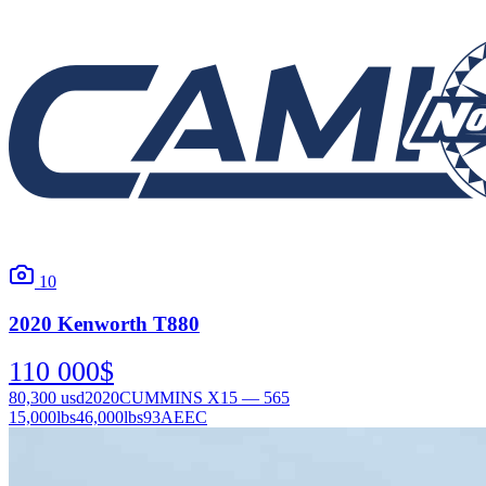
10
2020
Kenworth
T880
110 000
$
80,300
usd
2020
CUMMINS X15 — 565
15,000
lbs
46,000
lbs
93AEEC