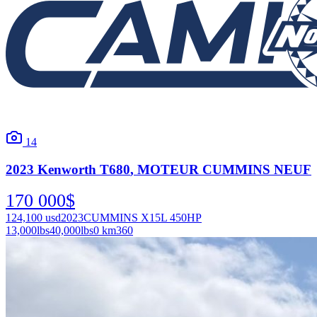
14
2023
Kenworth
T680
, MOTEUR CUMMINS NEUF
170 000
$
124,100
usd
2023
CUMMINS X15L 450HP
13,000
lbs
40,000
lbs
0 km
360