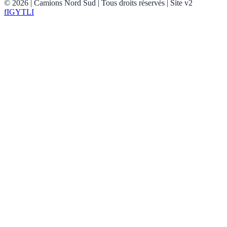
©
2026
| Camions Nord Sud |
Tous droits réservés
| Site v2
f
IG
YT
LI