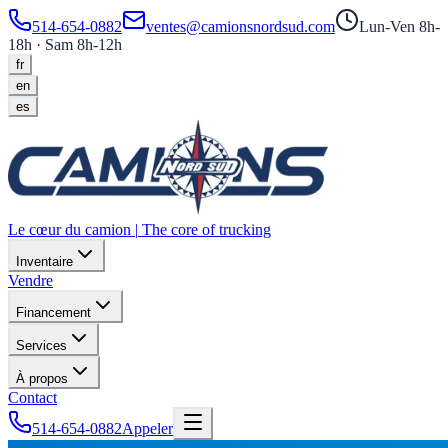
514-654-0882
ventes@camionsnordsud.com
Lun-Ven 8h-
18h · Sam 8h-12h
fr
en
es
Le cœur du camion
|
The core of trucking
Inventaire
Vendre
Financement
Services
À propos
Contact
514-654-0882
Appeler