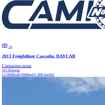
10
2013
Freightliner
Cascadia
, DAYCAB
Contactez-nous
2013
Detroit
12,000
lbs
40,000
lbs
431 000 km
362