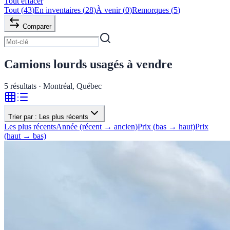
Tout effacer
Tout
(
43
)
En inventaires
(
28
)
À venir
(
0
)
Remorques
(
5
)
Comparer
Camions lourds usagés à vendre
5
résultats · Montréal, Québec
Trier par :
Les plus récents
Les plus récents
Année (récent → ancien)
Prix (bas → haut)
Prix
(haut → bas)