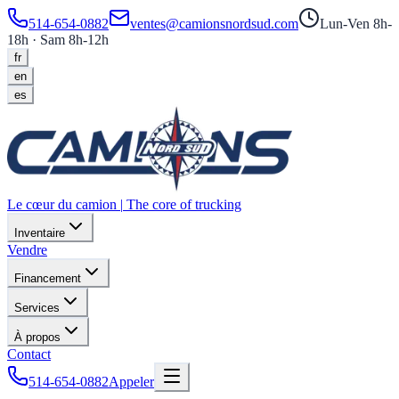
514-654-0882
ventes@camionsnordsud.com
Lun-Ven 8h-
18h · Sam 8h-12h
fr
en
es
Le cœur du camion
|
The core of trucking
Inventaire
Vendre
Financement
Services
À propos
Contact
514-654-0882
Appeler