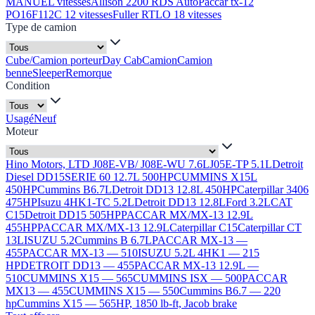
MANUEL vitesses
Allison 2200 RDS Auto
Paccar tx-12
PO16F112C 12 vitesses
Fuller RTLO 18 vitesses
Type de camion
Cube/Camion porteur
Day Cab
Camion
Camion
benne
Sleeper
Remorque
Condition
Usagé
Neuf
Moteur
Hino Motors, LTD J08E-VB/ J08E-WU 7.6L
J05E-TP 5.1L
Detroit
Diesel DD15
SERIE 60 12.7L 500HP
CUMMINS X15L
450HP
Cummins B6.7L
Detroit DD13 12.8L 450HP
Caterpillar 3406
475HP
Isuzu 4HK1-TC 5.2L
Detroit DD13 12.8L
Ford 3.2L
CAT
C15
Detroit DD15 505HP
PACCAR MX/MX-13 12.9L
455HP
PACCAR MX/MX-13 12.9L
Caterpillar C15
Caterpillar CT
13L
ISUZU 5.2
Cummins B 6.7L
PACCAR MX-13 —
455
PACCAR MX-13 — 510
ISUZU 5.2L 4HK1 — 215
HP
DETROIT DD13 — 455
PACCAR MX-13 12.9L —
510
CUMMINS X15 — 565
CUMMINS ISX — 500
PACCAR
MX13 — 455
CUMMINS X15 — 550
Cummins B6.7 — 220
hp
Cummins X15 — 565HP, 1850 lb-ft, Jacob brake