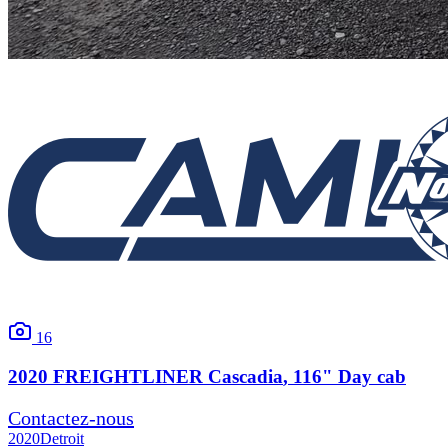
16
2020
FREIGHTLINER
Cascadia
, 116" Day cab
Contactez-nous
2020
Detroit