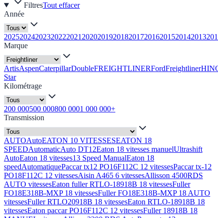
Filtres
Tout effacer
Année
2025
2024
2023
2022
2021
2020
2019
2018
2017
2016
2015
2014
2013
201
Marque
Artis
Aspen
Caterpillar
Double
FREIGHTLINER
Ford
Freightliner
HIN
Star
Kilométrage
200 000
500 000
800 000
1 000 000+
Transmission
AUTO
Auto
EATON 10 VITESSES
EATON 18
SPEED
Automatic
Auto DT12
Eaton 18 vitesses manuel
Ultrashift
Auto
Eaton 18 vitesses
13 Speed Manual
Eaton 18
speed
Automatique
Paccar tx12 PO16F112C 12 vitesses
Paccar tx-12
PO18F112C 12 vitesses
Aisin A465 6 vitesses
Allisson 4500RDS
AUTO vitesses
Eaton fuller RTLO-18918B 18 vitesses
Fuller
FO18E318B-MXP 18 vitesses
Fuller FO18E318B-MXP 18 AUTO
vitesses
Fuller RTLO20918B 18 vitesses
Eaton RTLO-18918B 18
vitesses
Eaton paccar PO16F112C 12 vitesses
Fuller 18918B 18