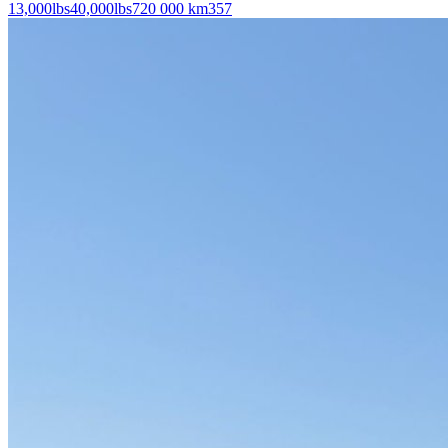
13,000
lbs
40,000
lbs
720 000 km
357