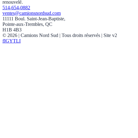
renouvelé.
514-654-0882
ventes@camionsnordsud.com
11111 Boul. Saint-Jean-Baptiste,
Pointe-aux-Trembles, QC
H1B 4B3
©
2026
| Camions Nord Sud |
Tous droits réservés
| Site v2
f
IG
YT
LI