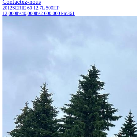
Contactez-nous
2012
SERIE 60 12.7L 500HP
12,000
lbs
40,000
lbs
2 600 000 km
361