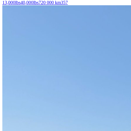
13,000
lbs
40,000
lbs
720 000 km
357