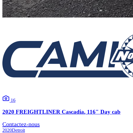
16
2020
FREIGHTLINER
Cascadia
, 116" Day cab
Contactez-nous
2020
Detroit