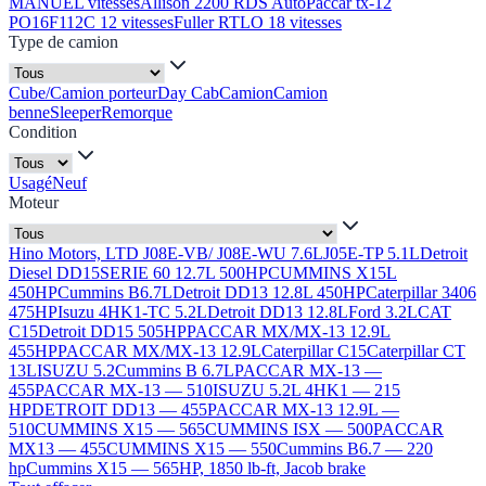
MANUEL vitesses
Allison 2200 RDS Auto
Paccar tx-12
PO16F112C 12 vitesses
Fuller RTLO 18 vitesses
Type de camion
Cube/Camion porteur
Day Cab
Camion
Camion
benne
Sleeper
Remorque
Condition
Usagé
Neuf
Moteur
Hino Motors, LTD J08E-VB/ J08E-WU 7.6L
J05E-TP 5.1L
Detroit
Diesel DD15
SERIE 60 12.7L 500HP
CUMMINS X15L
450HP
Cummins B6.7L
Detroit DD13 12.8L 450HP
Caterpillar 3406
475HP
Isuzu 4HK1-TC 5.2L
Detroit DD13 12.8L
Ford 3.2L
CAT
C15
Detroit DD15 505HP
PACCAR MX/MX-13 12.9L
455HP
PACCAR MX/MX-13 12.9L
Caterpillar C15
Caterpillar CT
13L
ISUZU 5.2
Cummins B 6.7L
PACCAR MX-13 —
455
PACCAR MX-13 — 510
ISUZU 5.2L 4HK1 — 215
HP
DETROIT DD13 — 455
PACCAR MX-13 12.9L —
510
CUMMINS X15 — 565
CUMMINS ISX — 500
PACCAR
MX13 — 455
CUMMINS X15 — 550
Cummins B6.7 — 220
hp
Cummins X15 — 565HP, 1850 lb-ft, Jacob brake