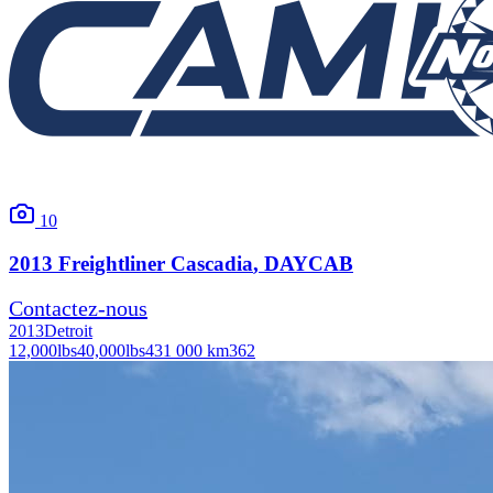
10
2013
Freightliner
Cascadia
, DAYCAB
Contactez-nous
2013
Detroit
12,000
lbs
40,000
lbs
431 000 km
362