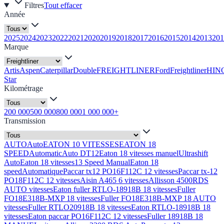
Filtres
Tout effacer
Année
2025
2024
2023
2022
2021
2020
2019
2018
2017
2016
2015
2014
2013
201
Marque
Artis
Aspen
Caterpillar
Double
FREIGHTLINER
Ford
Freightliner
HIN
Star
Kilométrage
200 000
500 000
800 000
1 000 000+
Transmission
AUTO
Auto
EATON 10 VITESSES
EATON 18
SPEED
Automatic
Auto DT12
Eaton 18 vitesses manuel
Ultrashift
Auto
Eaton 18 vitesses
13 Speed Manual
Eaton 18
speed
Automatique
Paccar tx12 PO16F112C 12 vitesses
Paccar tx-12
PO18F112C 12 vitesses
Aisin A465 6 vitesses
Allisson 4500RDS
AUTO vitesses
Eaton fuller RTLO-18918B 18 vitesses
Fuller
FO18E318B-MXP 18 vitesses
Fuller FO18E318B-MXP 18 AUTO
vitesses
Fuller RTLO20918B 18 vitesses
Eaton RTLO-18918B 18
vitesses
Eaton paccar PO16F112C 12 vitesses
Fuller 18918B 18