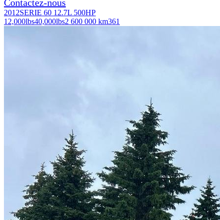
Contactez-nous
2012
SERIE 60 12.7L 500HP
12,000
lbs
40,000
lbs
2 600 000 km
361