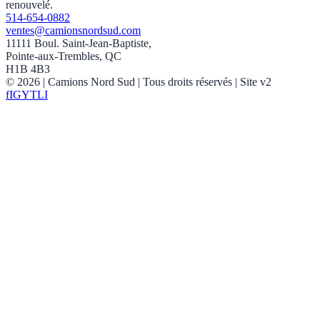
renouvelé.
514-654-0882
ventes@camionsnordsud.com
11111 Boul. Saint-Jean-Baptiste,
Pointe-aux-Trembles, QC
H1B 4B3
©
2026
| Camions Nord Sud |
Tous droits réservés
| Site v2
f
IG
YT
LI