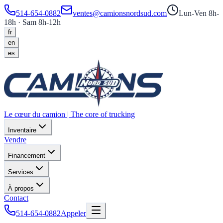
514-654-0882
ventes@camionsnordsud.com
Lun-Ven 8h-
18h · Sam 8h-12h
fr
en
es
Le cœur du camion
|
The core of trucking
Inventaire
Vendre
Financement
Services
À propos
Contact
514-654-0882
Appeler