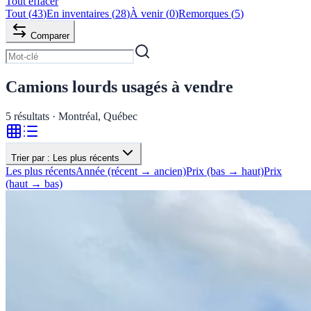
Tout effacer
Tout
(
43
)
En inventaires
(
28
)
À venir
(
0
)
Remorques
(
5
)
Comparer
Camions lourds usagés à vendre
5
résultats · Montréal, Québec
Trier par :
Les plus récents
Les plus récents
Année (récent → ancien)
Prix (bas → haut)
Prix
(haut → bas)