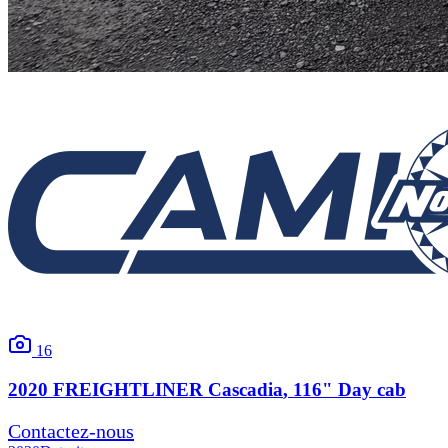
16
2020
FREIGHTLINER
Cascadia
, 116" Day cab
Contactez-nous