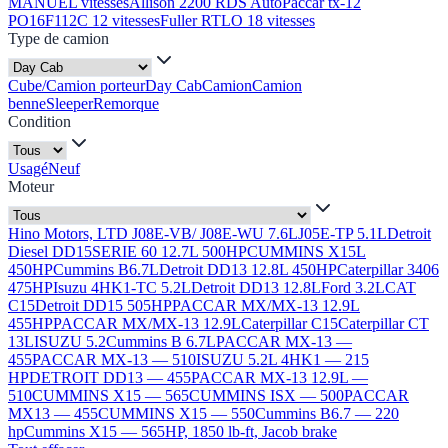
MANUEL vitesses
Allison 2200 RDS Auto
Paccar tx-12
PO16F112C 12 vitesses
Fuller RTLO 18 vitesses
Type de camion
Cube/Camion porteur
Day Cab
Camion
Camion
benne
Sleeper
Remorque
Condition
Usagé
Neuf
Moteur
Hino Motors, LTD J08E-VB/ J08E-WU 7.6L
J05E-TP 5.1L
Detroit
Diesel DD15
SERIE 60 12.7L 500HP
CUMMINS X15L
450HP
Cummins B6.7L
Detroit DD13 12.8L 450HP
Caterpillar 3406
475HP
Isuzu 4HK1-TC 5.2L
Detroit DD13 12.8L
Ford 3.2L
CAT
C15
Detroit DD15 505HP
PACCAR MX/MX-13 12.9L
455HP
PACCAR MX/MX-13 12.9L
Caterpillar C15
Caterpillar CT
13L
ISUZU 5.2
Cummins B 6.7L
PACCAR MX-13 —
455
PACCAR MX-13 — 510
ISUZU 5.2L 4HK1 — 215
HP
DETROIT DD13 — 455
PACCAR MX-13 12.9L —
510
CUMMINS X15 — 565
CUMMINS ISX — 500
PACCAR
MX13 — 455
CUMMINS X15 — 550
Cummins B6.7 — 220
hp
Cummins X15 — 565HP, 1850 lb-ft, Jacob brake