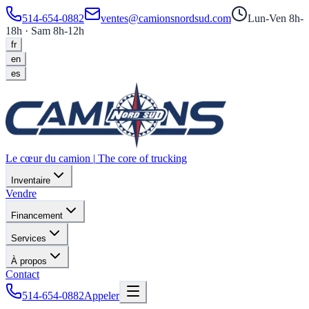
514-654-0882
ventes@camionsnordsud.com
Lun-Ven 8h-
18h · Sam 8h-12h
fr
en
es
Le cœur du camion
|
The core of trucking
Inventaire
Vendre
Financement
Services
À propos
Contact
514-654-0882
Appeler