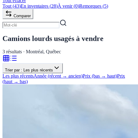
Tout effacer
Tout
(
43
)
En inventaires
(
28
)
À venir
(
0
)
Remorques
(
5
)
Comparer
Camions lourds usagés à vendre
3
résultats · Montréal, Québec
Trier par :
Les plus récents
Les plus récents
Année (récent → ancien)
Prix (bas → haut)
Prix
(haut → bas)