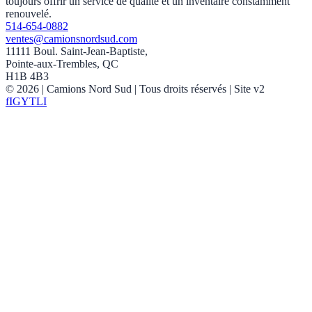
toujours offrir un service de qualité et un inventaire constamment
renouvelé.
514-654-0882
ventes@camionsnordsud.com
11111 Boul. Saint-Jean-Baptiste,
Pointe-aux-Trembles, QC
H1B 4B3
©
2026
| Camions Nord Sud |
Tous droits réservés
| Site v2
f
IG
YT
LI