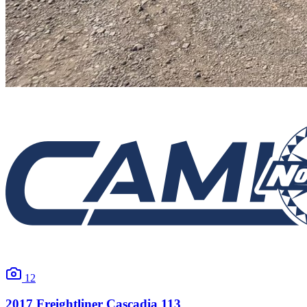
12
2017
Freightliner
Cascadia 113