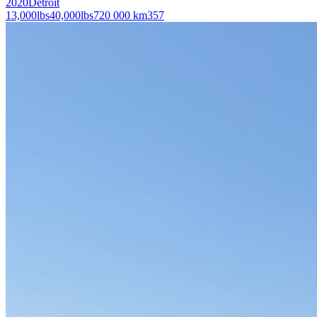
2020
Detroit
13,000
lbs
40,000
lbs
720 000 km
357