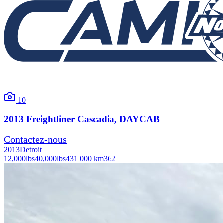
10
2013
Freightliner
Cascadia
, DAYCAB
Contactez-nous
2013
Detroit
12,000
lbs
40,000
lbs
431 000 km
362