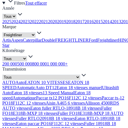
Filtres
Tout effacer
Année
2025
2024
2023
2022
2021
2020
2019
2018
2017
2016
2015
2014
2013
201
Marque
Artis
Aspen
Caterpillar
Double
FREIGHTLINER
Ford
Freightliner
HIN
Star
Kilométrage
200 000
500 000
800 000
1 000 000+
Transmission
AUTO
Auto
EATON 10 VITESSES
EATON 18
SPEED
Automatic
Auto DT12
Eaton 18 vitesses manuel
Ultrashift
Auto
Eaton 18 vitesses
13 Speed Manual
Eaton 18
speed
Automatique
Paccar tx12 PO16F112C 12 vitesses
Paccar tx-12
PO18F112C 12 vitesses
Aisin A465 6 vitesses
Allisson 4500RDS
AUTO vitesses
Eaton fuller RTLO-18918B 18 vitesses
Fuller
FO18E318B-MXP 18 vitesses
Fuller FO18E318B-MXP 18 AUTO
vitesses
Fuller RTLO20918B 18 vitesses
Eaton RTLO-18918B 18
vitesses
Eaton paccar PO16F112C 12 vitesses
Fuller 18918B 18