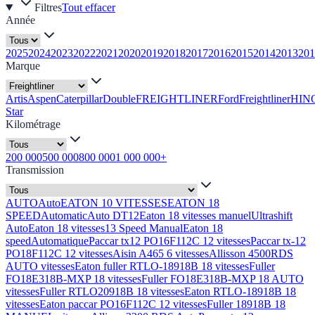
Filtres
Tout effacer
Année
2025
2024
2023
2022
2021
2020
2019
2018
2017
2016
2015
2014
2013
201
Marque
Artis
Aspen
Caterpillar
Double
FREIGHTLINER
Ford
Freightliner
HIN
Star
Kilométrage
200 000
500 000
800 000
1 000 000+
Transmission
AUTO
Auto
EATON 10 VITESSES
EATON 18
SPEED
Automatic
Auto DT12
Eaton 18 vitesses manuel
Ultrashift
Auto
Eaton 18 vitesses
13 Speed Manual
Eaton 18
speed
Automatique
Paccar tx12 PO16F112C 12 vitesses
Paccar tx-12
PO18F112C 12 vitesses
Aisin A465 6 vitesses
Allisson 4500RDS
AUTO vitesses
Eaton fuller RTLO-18918B 18 vitesses
Fuller
FO18E318B-MXP 18 vitesses
Fuller FO18E318B-MXP 18 AUTO
vitesses
Fuller RTLO20918B 18 vitesses
Eaton RTLO-18918B 18
vitesses
Eaton paccar PO16F112C 12 vitesses
Fuller 18918B 18