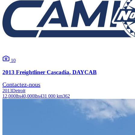
10
2013
Freightliner
Cascadia
, DAYCAB
Contactez-nous
2013
Detroit
12,000
lbs
40,000
lbs
431 000 km
362