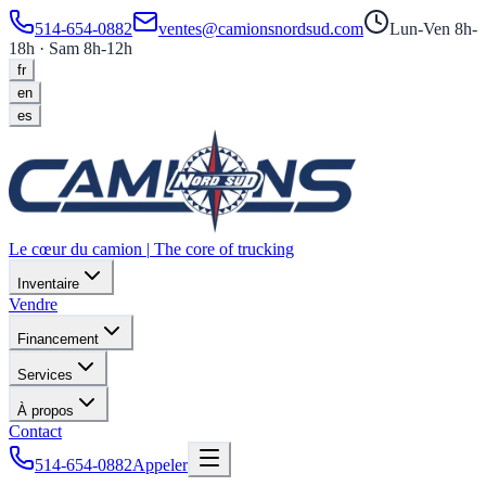
514-654-0882
ventes@camionsnordsud.com
Lun-Ven 8h-
18h · Sam 8h-12h
fr
en
es
Le cœur du camion
|
The core of trucking
Inventaire
Vendre
Financement
Services
À propos
Contact
514-654-0882
Appeler