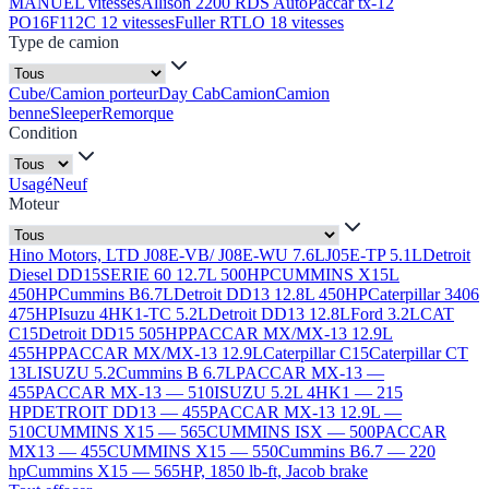
MANUEL vitesses
Allison 2200 RDS Auto
Paccar tx-12
PO16F112C 12 vitesses
Fuller RTLO 18 vitesses
Type de camion
Cube/Camion porteur
Day Cab
Camion
Camion
benne
Sleeper
Remorque
Condition
Usagé
Neuf
Moteur
Hino Motors, LTD J08E-VB/ J08E-WU 7.6L
J05E-TP 5.1L
Detroit
Diesel DD15
SERIE 60 12.7L 500HP
CUMMINS X15L
450HP
Cummins B6.7L
Detroit DD13 12.8L 450HP
Caterpillar 3406
475HP
Isuzu 4HK1-TC 5.2L
Detroit DD13 12.8L
Ford 3.2L
CAT
C15
Detroit DD15 505HP
PACCAR MX/MX-13 12.9L
455HP
PACCAR MX/MX-13 12.9L
Caterpillar C15
Caterpillar CT
13L
ISUZU 5.2
Cummins B 6.7L
PACCAR MX-13 —
455
PACCAR MX-13 — 510
ISUZU 5.2L 4HK1 — 215
HP
DETROIT DD13 — 455
PACCAR MX-13 12.9L —
510
CUMMINS X15 — 565
CUMMINS ISX — 500
PACCAR
MX13 — 455
CUMMINS X15 — 550
Cummins B6.7 — 220
hp
Cummins X15 — 565HP, 1850 lb-ft, Jacob brake