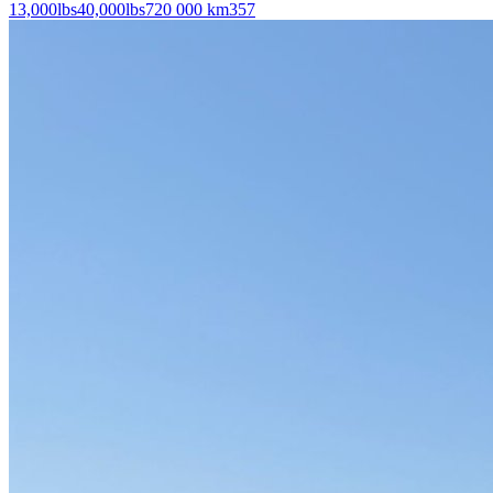
13,000
lbs
40,000
lbs
720 000 km
357