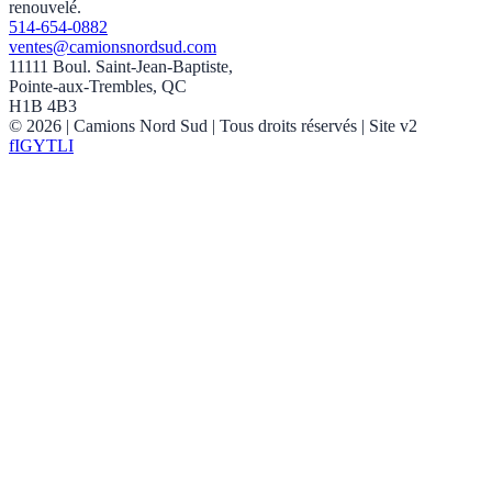
renouvelé.
514-654-0882
ventes@camionsnordsud.com
11111 Boul. Saint-Jean-Baptiste,
Pointe-aux-Trembles, QC
H1B 4B3
©
2026
| Camions Nord Sud |
Tous droits réservés
| Site v2
f
IG
YT
LI