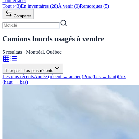
Tout effacer
Tout
(
43
)
En inventaires
(
28
)
À venir
(
0
)
Remorques
(
5
)
Comparer
Camions lourds usagés à vendre
5
résultats · Montréal, Québec
Trier par :
Les plus récents
Les plus récents
Année (récent → ancien)
Prix (bas → haut)
Prix
(haut → bas)