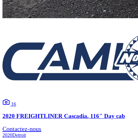
16
2020
FREIGHTLINER
Cascadia
, 116" Day cab
Contactez-nous
2020
Detroit