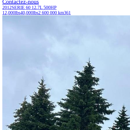
Contactez-nous
2012
SERIE 60 12.7L 500HP
12,000
lbs
40,000
lbs
2 600 000 km
361