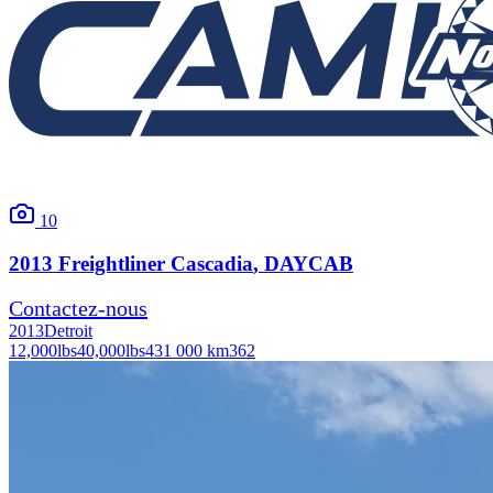
10
2013
Freightliner
Cascadia
, DAYCAB
Contactez-nous
2013
Detroit
12,000
lbs
40,000
lbs
431 000 km
362