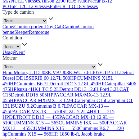
MANUEL vitesses
Allison 2200 RDS Auto
Paccar tx-12
PO16F112C 12 vitesses
Fuller RTLO 18 vitesses
Type de camion
Cube/Camion porteur
Day Cab
Camion
Camion
benne
Sleeper
Remorque
Condition
Usagé
Neuf
Moteur
Hino Motors, LTD J08E-VB/ J08E-WU 7.6L
J05E-TP 5.1L
Detroit
Diesel DD15
SERIE 60 12.7L 500HP
CUMMINS X15L
450HP
Cummins B6.7L
Detroit DD13 12.8L 450HP
Caterpillar 3406
475HP
Isuzu 4HK1-TC 5.2L
Detroit DD13 12.8L
Ford 3.2L
CAT
C15
Detroit DD15 505HP
PACCAR MX/MX-13 12.9L
455HP
PACCAR MX/MX-13 12.9L
Caterpillar C15
Caterpillar CT
13L
ISUZU 5.2
Cummins B 6.7L
PACCAR MX-13 —
455
PACCAR MX-13 — 510
ISUZU 5.2L 4HK1 — 215
HP
DETROIT DD13 — 455
PACCAR MX-13 12.9L —
510
CUMMINS X15 — 565
CUMMINS ISX — 500
PACCAR
MX13 — 455
CUMMINS X15 — 550
Cummins B6.7 — 220
hp
Cummins X15 — 565HP, 1850 lb-ft, Jacob brake