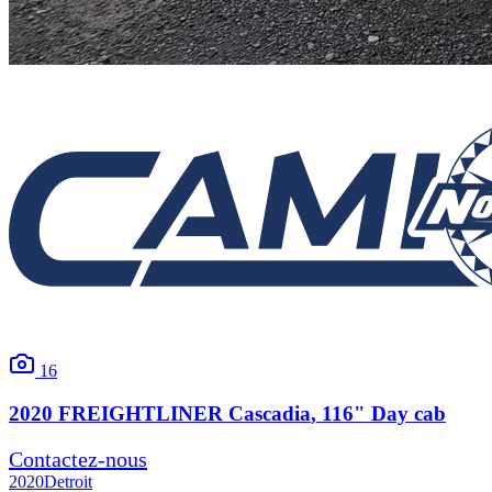
16
2020
FREIGHTLINER
Cascadia
, 116" Day cab
Contactez-nous
2020
Detroit