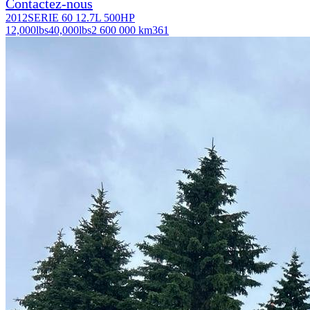
Contactez-nous
2012
SERIE 60 12.7L 500HP
12,000
lbs
40,000
lbs
2 600 000 km
361