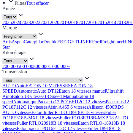
Filtres
Tout effacer
Année
2025
2024
2023
2022
2021
2020
2019
2018
2017
2016
2015
2014
2013
201
Marque
Artis
Aspen
Caterpillar
Double
FREIGHTLINER
Ford
Freightliner
HIN
Star
Kilométrage
200 000
500 000
800 000
1 000 000+
Transmission
AUTO
Auto
EATON 10 VITESSES
EATON 18
SPEED
Automatic
Auto DT12
Eaton 18 vitesses manuel
Ultrashift
Auto
Eaton 18 vitesses
13 Speed Manual
Eaton 18
speed
Automatique
Paccar tx12 PO16F112C 12 vitesses
Paccar tx-12
PO18F112C 12 vitesses
Aisin A465 6 vitesses
Allisson 4500RDS
AUTO vitesses
Eaton fuller RTLO-18918B 18 vitesses
Fuller
FO18E318B-MXP 18 vitesses
Fuller FO18E318B-MXP 18 AUTO
vitesses
Fuller RTLO20918B 18 vitesses
Eaton RTLO-18918B 18
vitesses
Eaton paccar PO16F112C 12 vitesses
Fuller 18918B 18