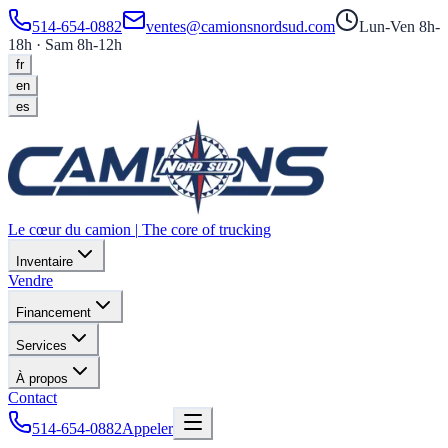
514-654-0882
ventes@camionsnordsud.com
Lun-Ven 8h-
18h · Sam 8h-12h
fr
en
es
Le cœur du camion
|
The core of trucking
Inventaire
Vendre
Financement
Services
À propos
Contact
514-654-0882
Appeler