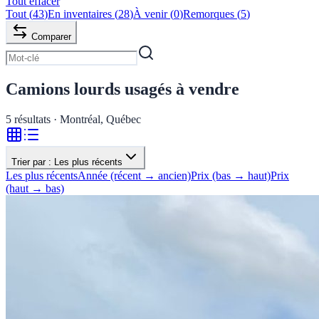
Tout effacer
Tout
(
43
)
En inventaires
(
28
)
À venir
(
0
)
Remorques
(
5
)
Comparer
Camions lourds usagés à vendre
5
résultats · Montréal, Québec
Trier par :
Les plus récents
Les plus récents
Année (récent → ancien)
Prix (bas → haut)
Prix
(haut → bas)