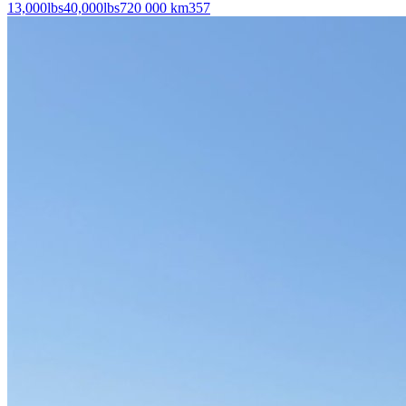
13,000
lbs
40,000
lbs
720 000 km
357