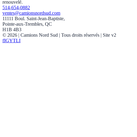
renouvelé.
514-654-0882
ventes@camionsnordsud.com
11111 Boul. Saint-Jean-Baptiste,
Pointe-aux-Trembles, QC
H1B 4B3
©
2026
| Camions Nord Sud |
Tous droits réservés
| Site v2
f
IG
YT
LI