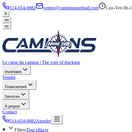
514-654-0882
ventes@camionsnordsud.com
Lun-Ven 8h-1
fr
en
es
Le cœur du camion
|
The core of trucking
Inventaire
Vendre
Financement
Services
À propos
Contact
514-654-0882
Appeler
Filtres
Tout effacer