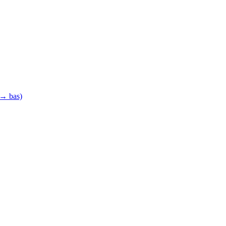
 → bas)