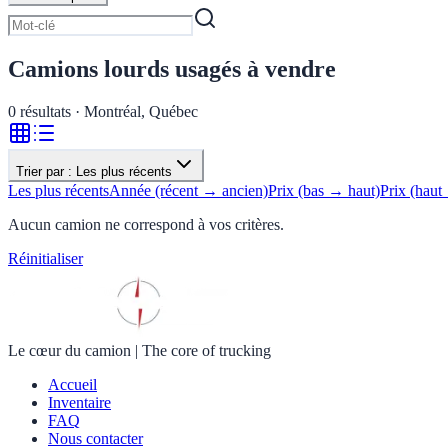
Camions lourds usagés à vendre
0
résultats · Montréal, Québec
Trier par :
Les plus récents
Les plus récents
Année (récent → ancien)
Prix (bas → haut)
Prix (haut
Aucun camion ne correspond à vos critères.
Réinitialiser
Le cœur du camion
|
The core of trucking
Accueil
Inventaire
FAQ
Nous contacter