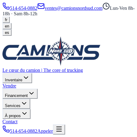
514-654-0882
ventes@camionsnordsud.com
Lun-Ven 8h-
18h · Sam 8h-12h
fr
en
es
Le cœur du camion
|
The core of trucking
Inventaire
Vendre
Financement
Services
À propos
Contact
514-654-0882
Appeler