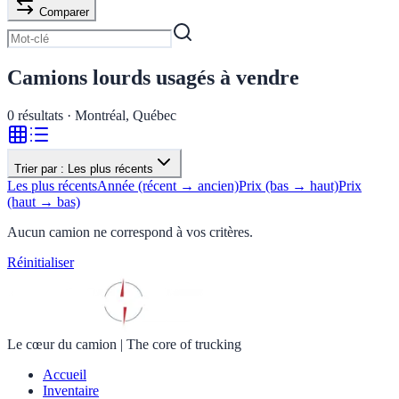
Comparer
Camions lourds usagés à vendre
0
résultats · Montréal, Québec
Trier par :
Les plus récents
Les plus récents
Année (récent → ancien)
Prix (bas → haut)
Prix
(haut → bas)
Aucun camion ne correspond à vos critères.
Réinitialiser
Le cœur du camion
|
The core of trucking
Accueil
Inventaire