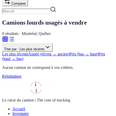
Comparer
Camions lourds usagés à vendre
0
résultats · Montréal, Québec
Trier par :
Les plus récents
Les plus récents
Année (récent → ancien)
Prix (bas → haut)
Prix
(haut → bas)
Aucun camion ne correspond à vos critères.
Réinitialiser
Le cœur du camion
|
The core of trucking
Accueil
Inventaire