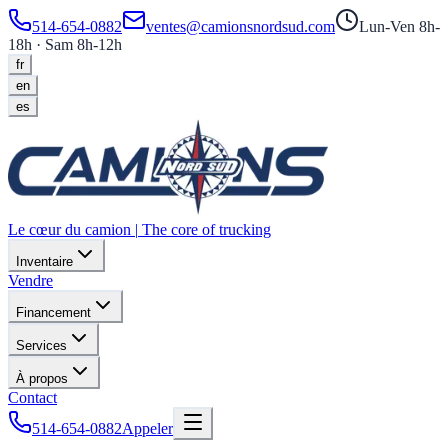
514-654-0882
ventes@camionsnordsud.com
Lun-Ven 8h-
18h · Sam 8h-12h
fr
en
es
Le cœur du camion
|
The core of trucking
Inventaire
Vendre
Financement
Services
À propos
Contact
514-654-0882
Appeler