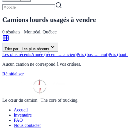
Camions lourds usagés à vendre
0
résultats · Montréal, Québec
Trier par :
Les plus récents
Les plus récents
Année (récent → ancien)
Prix (bas → haut)
Prix (haut
Aucun camion ne correspond à vos critères.
Réinitialiser
Le cœur du camion
|
The core of trucking
Accueil
Inventaire
FAQ
Nous contacter