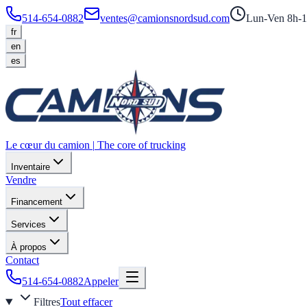
514-654-0882
ventes@camionsnordsud.com
Lun-Ven 8h-1
fr
en
es
Le cœur du camion
|
The core of trucking
Inventaire
Vendre
Financement
Services
À propos
Contact
514-654-0882
Appeler
Filtres
Tout effacer