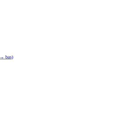
 → bas)