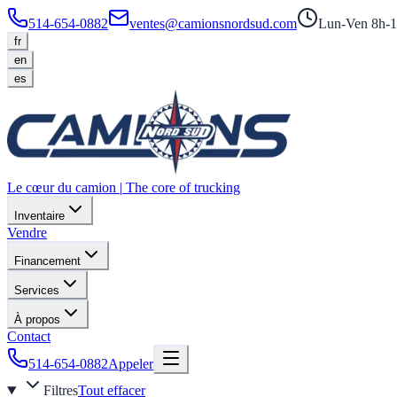
514-654-0882
ventes@camionsnordsud.com
Lun-Ven 8h-1
fr
en
es
Le cœur du camion
|
The core of trucking
Inventaire
Vendre
Financement
Services
À propos
Contact
514-654-0882
Appeler
Filtres
Tout effacer