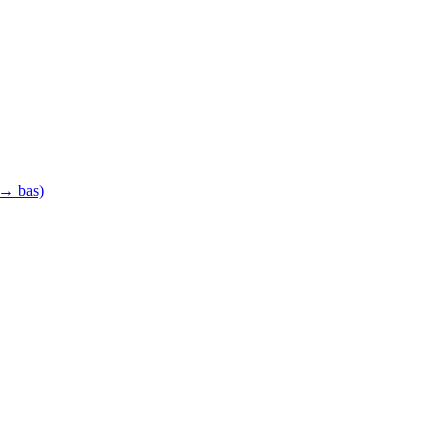
 → bas)