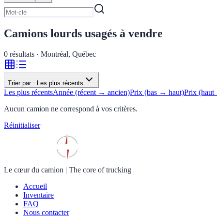
Camions lourds usagés à vendre
0
résultats · Montréal, Québec
Trier par :
Les plus récents
Les plus récents
Année (récent → ancien)
Prix (bas → haut)
Prix (haut
Aucun camion ne correspond à vos critères.
Réinitialiser
Le cœur du camion
|
The core of trucking
Accueil
Inventaire
FAQ
Nous contacter