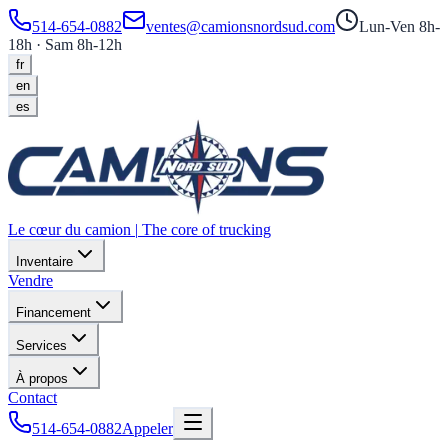
514-654-0882
ventes@camionsnordsud.com
Lun-Ven 8h-
18h · Sam 8h-12h
fr
en
es
Le cœur du camion
|
The core of trucking
Inventaire
Vendre
Financement
Services
À propos
Contact
514-654-0882
Appeler