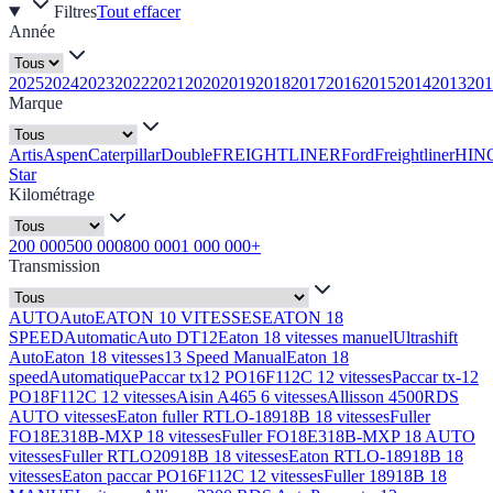
Filtres
Tout effacer
Année
2025
2024
2023
2022
2021
2020
2019
2018
2017
2016
2015
2014
2013
201
Marque
Artis
Aspen
Caterpillar
Double
FREIGHTLINER
Ford
Freightliner
HIN
Star
Kilométrage
200 000
500 000
800 000
1 000 000+
Transmission
AUTO
Auto
EATON 10 VITESSES
EATON 18
SPEED
Automatic
Auto DT12
Eaton 18 vitesses manuel
Ultrashift
Auto
Eaton 18 vitesses
13 Speed Manual
Eaton 18
speed
Automatique
Paccar tx12 PO16F112C 12 vitesses
Paccar tx-12
PO18F112C 12 vitesses
Aisin A465 6 vitesses
Allisson 4500RDS
AUTO vitesses
Eaton fuller RTLO-18918B 18 vitesses
Fuller
FO18E318B-MXP 18 vitesses
Fuller FO18E318B-MXP 18 AUTO
vitesses
Fuller RTLO20918B 18 vitesses
Eaton RTLO-18918B 18
vitesses
Eaton paccar PO16F112C 12 vitesses
Fuller 18918B 18