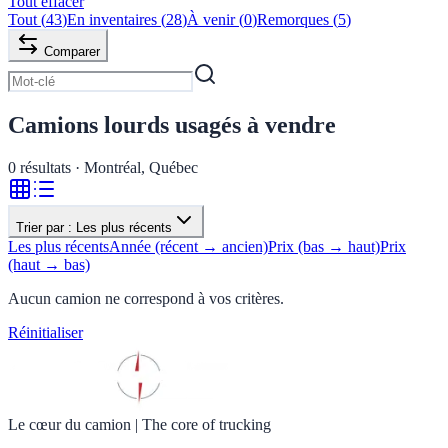
Tout effacer
Tout
(
43
)
En inventaires
(
28
)
À venir
(
0
)
Remorques
(
5
)
Comparer
Camions lourds usagés à vendre
0
résultats · Montréal, Québec
Trier par :
Les plus récents
Les plus récents
Année (récent → ancien)
Prix (bas → haut)
Prix
(haut → bas)
Aucun camion ne correspond à vos critères.
Réinitialiser
Le cœur du camion
|
The core of trucking