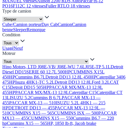
MANUEL vitesses
Allison 2200 RDS Auto
Paccar tx-12
PO16F112C 12 vitesses
Fuller RTLO 18 vitesses
Type de camion
Cube/Camion porteur
Day Cab
Camion
Camion
benne
Sleeper
Remorque
Condition
Usagé
Neuf
Moteur
Hino Motors, LTD J08E-VB/ J08E-WU 7.6L
J05E-TP 5.1L
Detroit
Diesel DD15
SERIE 60 12.7L 500HP
CUMMINS X15L
450HP
Cummins B6.7L
Detroit DD13 12.8L 450HP
Caterpillar 3406
475HP
Isuzu 4HK1-TC 5.2L
Detroit DD13 12.8L
Ford 3.2L
CAT
C15
Detroit DD15 505HP
PACCAR MX/MX-13 12.9L
455HP
PACCAR MX/MX-13 12.9L
Caterpillar C15
Caterpillar CT
13L
ISUZU 5.2
Cummins B 6.7L
PACCAR MX-13 —
455
PACCAR MX-13 — 510
ISUZU 5.2L 4HK1 — 215
HP
DETROIT DD13 — 455
PACCAR MX-13 12.9L —
510
CUMMINS X15 — 565
CUMMINS ISX — 500
PACCAR
MX13 — 455
CUMMINS X15 — 550
Cummins B6.7 — 220
hp
Cummins X15 — 565HP, 1850 lb-ft, Jacob brake