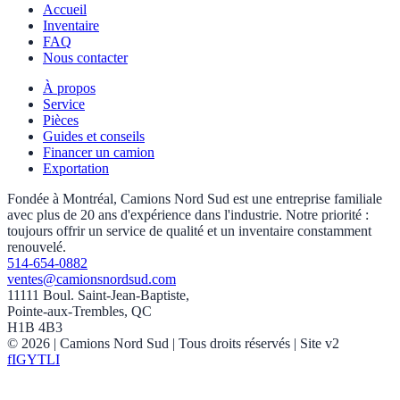
Accueil
Inventaire
FAQ
Nous contacter
À propos
Service
Pièces
Guides et conseils
Financer un camion
Exportation
Fondée à Montréal, Camions Nord Sud est une entreprise familiale
avec plus de 20 ans d'expérience dans l'industrie. Notre priorité :
toujours offrir un service de qualité et un inventaire constamment
renouvelé.
514-654-0882
ventes@camionsnordsud.com
11111 Boul. Saint-Jean-Baptiste,
Pointe-aux-Trembles, QC
H1B 4B3
©
2026
| Camions Nord Sud |
Tous droits réservés
| Site v2
f
IG
YT
LI