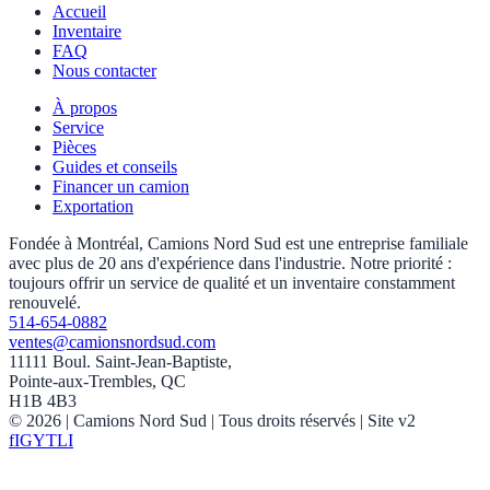
Accueil
Inventaire
FAQ
Nous contacter
À propos
Service
Pièces
Guides et conseils
Financer un camion
Exportation
Fondée à Montréal, Camions Nord Sud est une entreprise familiale
avec plus de 20 ans d'expérience dans l'industrie. Notre priorité :
toujours offrir un service de qualité et un inventaire constamment
renouvelé.
514-654-0882
ventes@camionsnordsud.com
11111 Boul. Saint-Jean-Baptiste,
Pointe-aux-Trembles, QC
H1B 4B3
©
2026
| Camions Nord Sud |
Tous droits réservés
| Site v2
f
IG
YT
LI