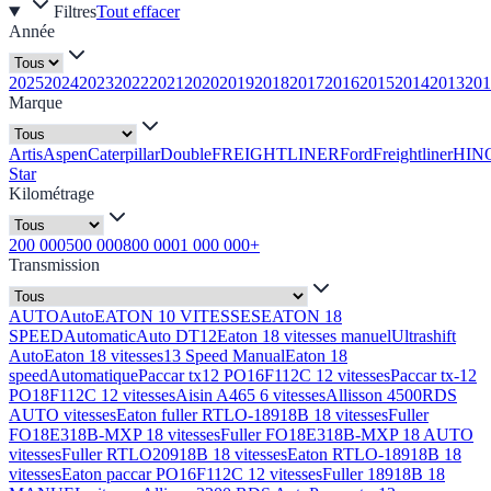
Filtres
Tout effacer
Année
2025
2024
2023
2022
2021
2020
2019
2018
2017
2016
2015
2014
2013
201
Marque
Artis
Aspen
Caterpillar
Double
FREIGHTLINER
Ford
Freightliner
HIN
Star
Kilométrage
200 000
500 000
800 000
1 000 000+
Transmission
AUTO
Auto
EATON 10 VITESSES
EATON 18
SPEED
Automatic
Auto DT12
Eaton 18 vitesses manuel
Ultrashift
Auto
Eaton 18 vitesses
13 Speed Manual
Eaton 18
speed
Automatique
Paccar tx12 PO16F112C 12 vitesses
Paccar tx-12
PO18F112C 12 vitesses
Aisin A465 6 vitesses
Allisson 4500RDS
AUTO vitesses
Eaton fuller RTLO-18918B 18 vitesses
Fuller
FO18E318B-MXP 18 vitesses
Fuller FO18E318B-MXP 18 AUTO
vitesses
Fuller RTLO20918B 18 vitesses
Eaton RTLO-18918B 18
vitesses
Eaton paccar PO16F112C 12 vitesses
Fuller 18918B 18