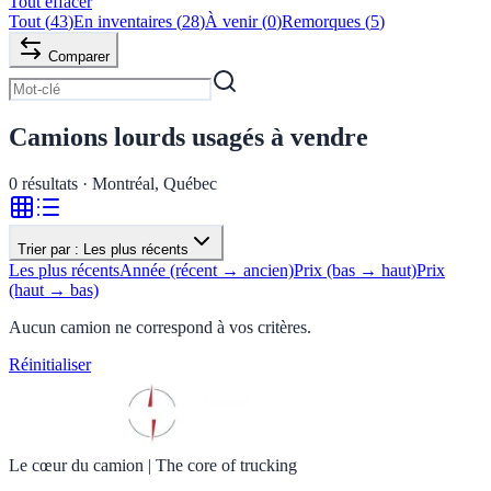
Tout effacer
Tout
(
43
)
En inventaires
(
28
)
À venir
(
0
)
Remorques
(
5
)
Comparer
Camions lourds usagés à vendre
0
résultats · Montréal, Québec
Trier par :
Les plus récents
Les plus récents
Année (récent → ancien)
Prix (bas → haut)
Prix
(haut → bas)
Aucun camion ne correspond à vos critères.
Réinitialiser
Le cœur du camion
|
The core of trucking