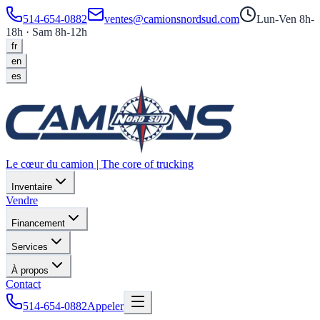
514-654-0882
ventes@camionsnordsud.com
Lun-Ven 8h-
18h · Sam 8h-12h
fr
en
es
Le cœur du camion
|
The core of trucking
Inventaire
Vendre
Financement
Services
À propos
Contact
514-654-0882
Appeler