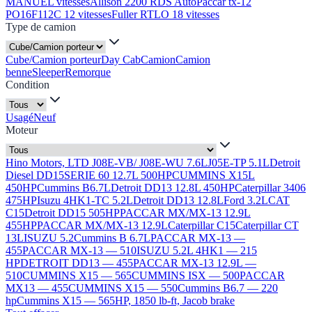
MANUEL vitesses
Allison 2200 RDS Auto
Paccar tx-12
PO16F112C 12 vitesses
Fuller RTLO 18 vitesses
Type de camion
Cube/Camion porteur
Day Cab
Camion
Camion
benne
Sleeper
Remorque
Condition
Usagé
Neuf
Moteur
Hino Motors, LTD J08E-VB/ J08E-WU 7.6L
J05E-TP 5.1L
Detroit
Diesel DD15
SERIE 60 12.7L 500HP
CUMMINS X15L
450HP
Cummins B6.7L
Detroit DD13 12.8L 450HP
Caterpillar 3406
475HP
Isuzu 4HK1-TC 5.2L
Detroit DD13 12.8L
Ford 3.2L
CAT
C15
Detroit DD15 505HP
PACCAR MX/MX-13 12.9L
455HP
PACCAR MX/MX-13 12.9L
Caterpillar C15
Caterpillar CT
13L
ISUZU 5.2
Cummins B 6.7L
PACCAR MX-13 —
455
PACCAR MX-13 — 510
ISUZU 5.2L 4HK1 — 215
HP
DETROIT DD13 — 455
PACCAR MX-13 12.9L —
510
CUMMINS X15 — 565
CUMMINS ISX — 500
PACCAR
MX13 — 455
CUMMINS X15 — 550
Cummins B6.7 — 220
hp
Cummins X15 — 565HP, 1850 lb-ft, Jacob brake