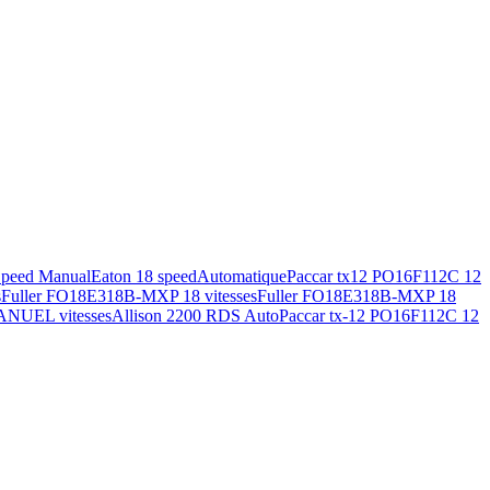
Speed Manual
Eaton 18 speed
Automatique
Paccar tx12 PO16F112C 12
s
Fuller FO18E318B-MXP 18 vitesses
Fuller FO18E318B-MXP 18
ANUEL vitesses
Allison 2200 RDS Auto
Paccar tx-12 PO16F112C 12