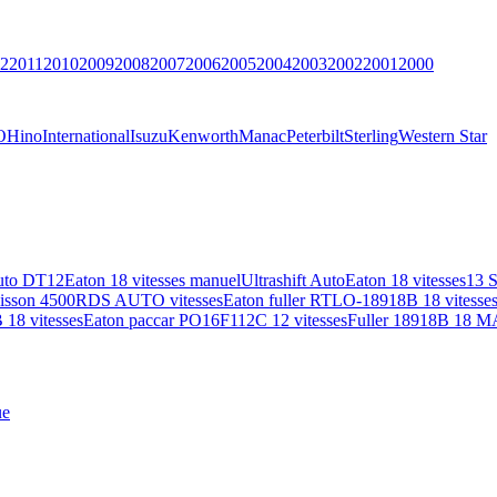
2
2011
2010
2009
2008
2007
2006
2005
2004
2003
2002
2001
2000
O
Hino
International
Isuzu
Kenworth
Manac
Peterbilt
Sterling
Western Star
uto DT12
Eaton 18 vitesses manuel
Ultrashift Auto
Eaton 18 vitesses
13 
lisson 4500RDS AUTO vitesses
Eaton fuller RTLO-18918B 18 vitesse
18 vitesses
Eaton paccar PO16F112C 12 vitesses
Fuller 18918B 18 M
ue