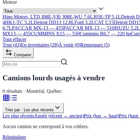
Moteur
Hino Motors, LTD J08E-VB/ J08E-WU 7.6L
J05E-TP 5.1L
Detroit 
4HK1-TC 5.2L
Detroit DD13 12.8L
Ford 3.2L
CAT C15
Detroit DD1
6.7L
PACCAR MX-13 — 455
PACCAR MX-13 — 510
ISUZU 5.2
MX13 — 455
CUMMINS X15 — 550
Cummins B6.7 — 220 hp
Cumm
Tout effacer
Tout
(
43
)
En inventaires
(
28
)
À venir
(
0
)
Remorques
(
5
)
Comparer
Camions lourds usagés à vendre
0
résultats · Montréal, Québec
Trier par :
Les plus récents
Les plus récents
Année (récent → ancien)
Prix (bas → haut)
Prix (haut
Aucun camion ne correspond à vos critères.
Réinitialiser