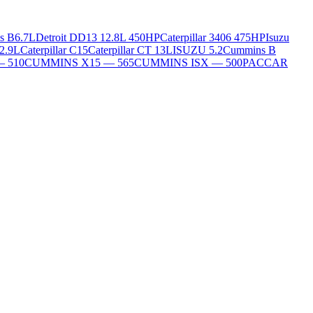
s B6.7L
Detroit DD13 12.8L 450HP
Caterpillar 3406 475HP
Isuzu
2.9L
Caterpillar C15
Caterpillar CT 13L
ISUZU 5.2
Cummins B
— 510
CUMMINS X15 — 565
CUMMINS ISX — 500
PACCAR