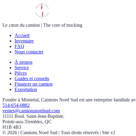
Le cœur du camion
|
The core of trucking
Accueil
Inventaire
FAQ
Nous contacter
À propos
Service
Pièces
Guides et conseils
Financer un camion
Exportation
Fondée à Montréal, Camions Nord Sud est une entreprise familiale avec 
514-654-0882
ventes@camionsnordsud.com
11111 Boul. Saint-Jean-Baptiste,
Pointe-aux-Trembles, QC
H1B 4B3
©
2026
| Camions Nord Sud |
Tous droits réservés
| Site v2