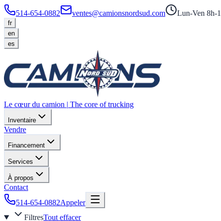
514-654-0882
ventes@camionsnordsud.com
Lun-Ven 8h-1
fr
en
es
Le cœur du camion
|
The core of trucking
Inventaire
Vendre
Financement
Services
À propos
Contact
514-654-0882
Appeler
Filtres
Tout effacer