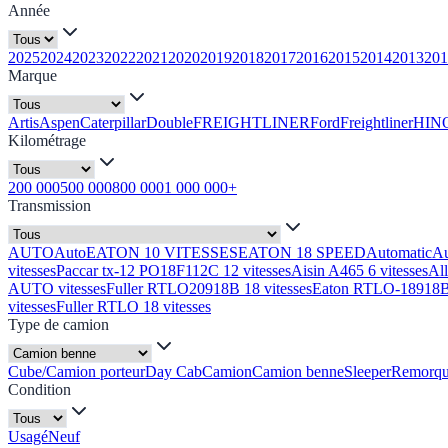
Année
2025
2024
2023
2022
2021
2020
2019
2018
2017
2016
2015
2014
2013
201
Marque
Artis
Aspen
Caterpillar
Double
FREIGHTLINER
Ford
Freightliner
HIN
Kilométrage
200 000
500 000
800 000
1 000 000+
Transmission
AUTO
Auto
EATON 10 VITESSES
EATON 18 SPEED
Automatic
A
vitesses
Paccar tx-12 PO18F112C 12 vitesses
Aisin A465 6 vitesses
Al
AUTO vitesses
Fuller RTLO20918B 18 vitesses
Eaton RTLO-18918B 
vitesses
Fuller RTLO 18 vitesses
Type de camion
Cube/Camion porteur
Day Cab
Camion
Camion benne
Sleeper
Remorq
Condition
Usagé
Neuf