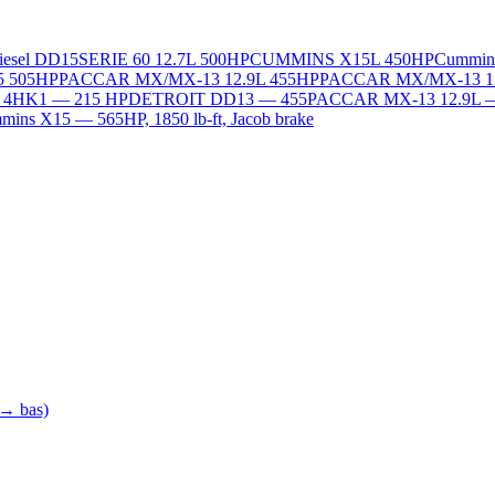
Diesel DD15
SERIE 60 12.7L 500HP
CUMMINS X15L 450HP
Cummin
5 505HP
PACCAR MX/MX-13 12.9L 455HP
PACCAR MX/MX-13 1
L 4HK1 — 215 HP
DETROIT DD13 — 455
PACCAR MX-13 12.9L 
ins X15 — 565HP, 1850 lb-ft, Jacob brake
 → bas)