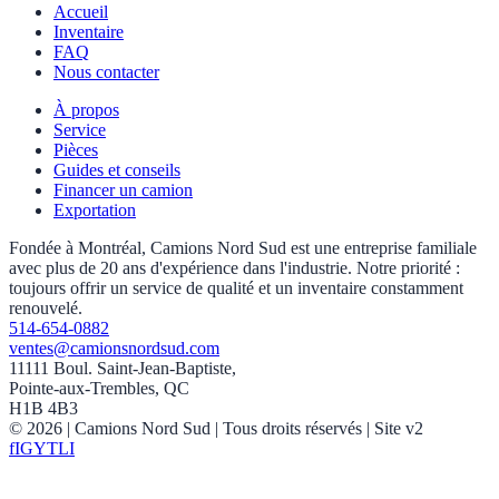
Accueil
Inventaire
FAQ
Nous contacter
À propos
Service
Pièces
Guides et conseils
Financer un camion
Exportation
Fondée à Montréal, Camions Nord Sud est une entreprise familiale
avec plus de 20 ans d'expérience dans l'industrie. Notre priorité :
toujours offrir un service de qualité et un inventaire constamment
renouvelé.
514-654-0882
ventes@camionsnordsud.com
11111 Boul. Saint-Jean-Baptiste,
Pointe-aux-Trembles, QC
H1B 4B3
©
2026
| Camions Nord Sud |
Tous droits réservés
| Site v2
f
IG
YT
LI