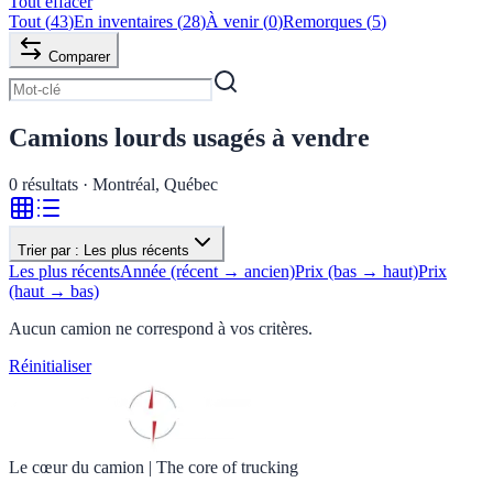
Tout effacer
Tout
(
43
)
En inventaires
(
28
)
À venir
(
0
)
Remorques
(
5
)
Comparer
Camions lourds usagés à vendre
0
résultats · Montréal, Québec
Trier par :
Les plus récents
Les plus récents
Année (récent → ancien)
Prix (bas → haut)
Prix
(haut → bas)
Aucun camion ne correspond à vos critères.
Réinitialiser
Le cœur du camion
|
The core of trucking