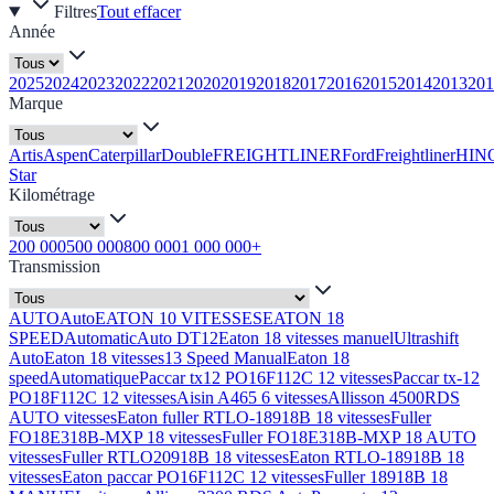
Filtres
Tout effacer
Année
2025
2024
2023
2022
2021
2020
2019
2018
2017
2016
2015
2014
2013
201
Marque
Artis
Aspen
Caterpillar
Double
FREIGHTLINER
Ford
Freightliner
HIN
Star
Kilométrage
200 000
500 000
800 000
1 000 000+
Transmission
AUTO
Auto
EATON 10 VITESSES
EATON 18
SPEED
Automatic
Auto DT12
Eaton 18 vitesses manuel
Ultrashift
Auto
Eaton 18 vitesses
13 Speed Manual
Eaton 18
speed
Automatique
Paccar tx12 PO16F112C 12 vitesses
Paccar tx-12
PO18F112C 12 vitesses
Aisin A465 6 vitesses
Allisson 4500RDS
AUTO vitesses
Eaton fuller RTLO-18918B 18 vitesses
Fuller
FO18E318B-MXP 18 vitesses
Fuller FO18E318B-MXP 18 AUTO
vitesses
Fuller RTLO20918B 18 vitesses
Eaton RTLO-18918B 18
vitesses
Eaton paccar PO16F112C 12 vitesses
Fuller 18918B 18