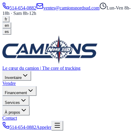
514-654-0882
ventes@camionsnordsud.com
Lun-Ven 8h-
18h · Sam 8h-12h
fr
en
es
Le cœur du camion
|
The core of trucking
Inventaire
Vendre
Financement
Services
À propos
Contact
514-654-0882
Appeler