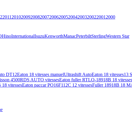
2
2011
2010
2009
2008
2007
2006
2005
2004
2003
2002
2001
2000
O
Hino
International
Isuzu
Kenworth
Manac
Peterbilt
Sterling
Western Star
uto DT12
Eaton 18 vitesses manuel
Ultrashift Auto
Eaton 18 vitesses
13 
lisson 4500RDS AUTO vitesses
Eaton fuller RTLO-18918B 18 vitesse
18 vitesses
Eaton paccar PO16F112C 12 vitesses
Fuller 18918B 18 M
ue