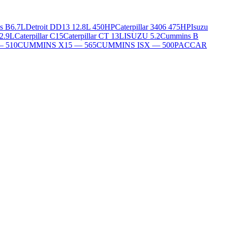
s B6.7L
Detroit DD13 12.8L 450HP
Caterpillar 3406 475HP
Isuzu
2.9L
Caterpillar C15
Caterpillar CT 13L
ISUZU 5.2
Cummins B
— 510
CUMMINS X15 — 565
CUMMINS ISX — 500
PACCAR