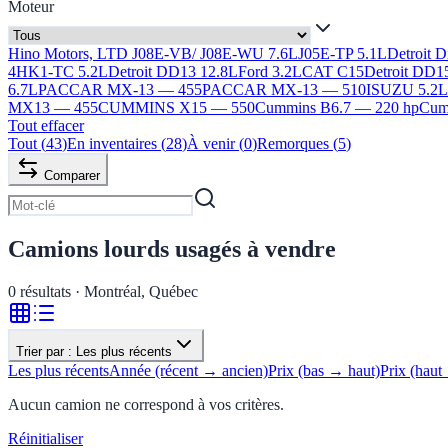
Moteur
Hino Motors, LTD J08E-VB/ J08E-WU 7.6L
J05E-TP 5.1L
Detroit 
4HK1-TC 5.2L
Detroit DD13 12.8L
Ford 3.2L
CAT C15
Detroit DD1
6.7L
PACCAR MX-13 — 455
PACCAR MX-13 — 510
ISUZU 5.2
MX13 — 455
CUMMINS X15 — 550
Cummins B6.7 — 220 hp
Cumm
Tout effacer
Tout
(
43
)
En inventaires
(
28
)
À venir
(
0
)
Remorques
(
5
)
Comparer
Camions lourds usagés à vendre
0
résultats · Montréal, Québec
Trier par :
Les plus récents
Les plus récents
Année (récent → ancien)
Prix (bas → haut)
Prix (haut
Aucun camion ne correspond à vos critères.
Réinitialiser