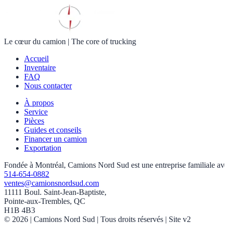
Le cœur du camion
|
The core of trucking
Accueil
Inventaire
FAQ
Nous contacter
À propos
Service
Pièces
Guides et conseils
Financer un camion
Exportation
Fondée à Montréal, Camions Nord Sud est une entreprise familiale avec 
514-654-0882
ventes@camionsnordsud.com
11111 Boul. Saint-Jean-Baptiste,
Pointe-aux-Trembles, QC
H1B 4B3
©
2026
| Camions Nord Sud |
Tous droits réservés
| Site v2