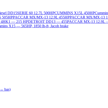
Diesel DD15
SERIE 60 12.7L 500HP
CUMMINS X15L 450HP
Cummin
5 505HP
PACCAR MX/MX-13 12.9L 455HP
PACCAR MX/MX-13 1
L 4HK1 — 215 HP
DETROIT DD13 — 455
PACCAR MX-13 12.9L 
ins X15 — 565HP, 1850 lb-ft, Jacob brake
 → bas)