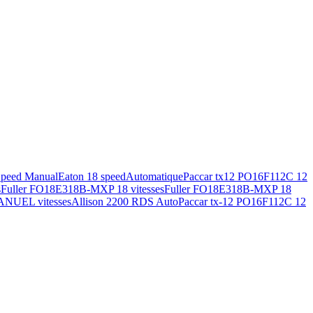
Speed Manual
Eaton 18 speed
Automatique
Paccar tx12 PO16F112C 12
s
Fuller FO18E318B-MXP 18 vitesses
Fuller FO18E318B-MXP 18
ANUEL vitesses
Allison 2200 RDS Auto
Paccar tx-12 PO16F112C 12