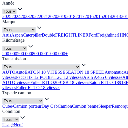
Année
2025
2024
2023
2022
2021
2020
2019
2018
2017
2016
2015
2014
2013
201
Marque
Artis
Aspen
Caterpillar
Double
FREIGHTLINER
Ford
Freightliner
HIN
Kilométrage
200 000
500 000
800 000
1 000 000+
Transmission
AUTO
Auto
EATON 10 VITESSES
EATON 18 SPEED
Automatic
A
vitesses
Paccar tx-12 PO18F112C 12 vitesses
Aisin A465 6 vitesses
Al
AUTO vitesses
Fuller RTLO20918B 18 vitesses
Eaton RTLO-18918B 
vitesses
Fuller RTLO 18 vitesses
Type de camion
Cube/Camion porteur
Day Cab
Camion
Camion benne
Sleeper
Remorq
Condition
Usagé
Neuf