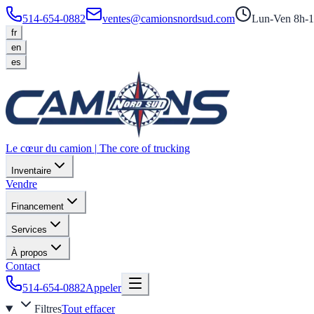
514-654-0882
ventes@camionsnordsud.com
Lun-Ven 8h-1
fr
en
es
Le cœur du camion
|
The core of trucking
Inventaire
Vendre
Financement
Services
À propos
Contact
514-654-0882
Appeler
Filtres
Tout effacer