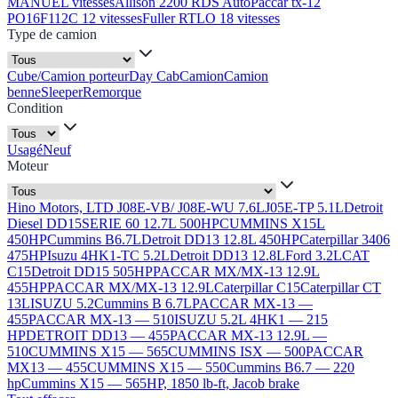
MANUEL vitesses
Allison 2200 RDS Auto
Paccar tx-12
PO16F112C 12 vitesses
Fuller RTLO 18 vitesses
Type de camion
Cube/Camion porteur
Day Cab
Camion
Camion
benne
Sleeper
Remorque
Condition
Usagé
Neuf
Moteur
Hino Motors, LTD J08E-VB/ J08E-WU 7.6L
J05E-TP 5.1L
Detroit
Diesel DD15
SERIE 60 12.7L 500HP
CUMMINS X15L
450HP
Cummins B6.7L
Detroit DD13 12.8L 450HP
Caterpillar 3406
475HP
Isuzu 4HK1-TC 5.2L
Detroit DD13 12.8L
Ford 3.2L
CAT
C15
Detroit DD15 505HP
PACCAR MX/MX-13 12.9L
455HP
PACCAR MX/MX-13 12.9L
Caterpillar C15
Caterpillar CT
13L
ISUZU 5.2
Cummins B 6.7L
PACCAR MX-13 —
455
PACCAR MX-13 — 510
ISUZU 5.2L 4HK1 — 215
HP
DETROIT DD13 — 455
PACCAR MX-13 12.9L —
510
CUMMINS X15 — 565
CUMMINS ISX — 500
PACCAR
MX13 — 455
CUMMINS X15 — 550
Cummins B6.7 — 220
hp
Cummins X15 — 565HP, 1850 lb-ft, Jacob brake