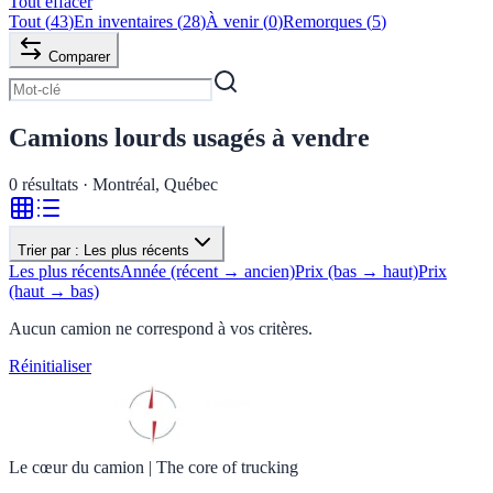
Tout effacer
Tout
(
43
)
En inventaires
(
28
)
À venir
(
0
)
Remorques
(
5
)
Comparer
Camions lourds usagés à vendre
0
résultats · Montréal, Québec
Trier par :
Les plus récents
Les plus récents
Année (récent → ancien)
Prix (bas → haut)
Prix
(haut → bas)
Aucun camion ne correspond à vos critères.
Réinitialiser
Le cœur du camion
|
The core of trucking