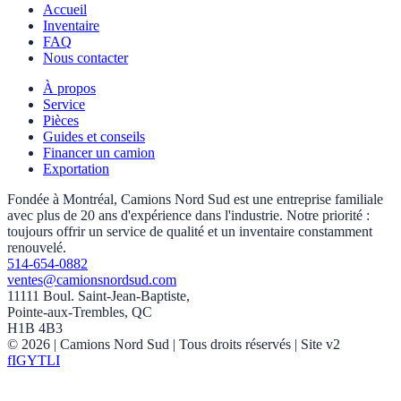
Accueil
Inventaire
FAQ
Nous contacter
À propos
Service
Pièces
Guides et conseils
Financer un camion
Exportation
Fondée à Montréal, Camions Nord Sud est une entreprise familiale
avec plus de 20 ans d'expérience dans l'industrie. Notre priorité :
toujours offrir un service de qualité et un inventaire constamment
renouvelé.
514-654-0882
ventes@camionsnordsud.com
11111 Boul. Saint-Jean-Baptiste,
Pointe-aux-Trembles, QC
H1B 4B3
©
2026
| Camions Nord Sud |
Tous droits réservés
| Site v2
f
IG
YT
LI