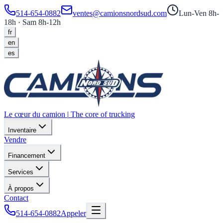
514-654-0882
ventes@camionsnordsud.com
Lun-Ven 8h-
18h · Sam 8h-12h
fr
en
es
Le cœur du camion
|
The core of trucking
Inventaire
Vendre
Financement
Services
À propos
Contact
514-654-0882
Appeler