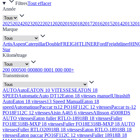
Filtres
Tout effacer
Année
2025
2024
2023
2022
2021
2020
2019
2018
2017
2016
2015
2014
2013
201
Marque
Artis
Aspen
Caterpillar
Double
FREIGHTLINER
Ford
Freightliner
HIN
Star
Kilométrage
200 000
500 000
800 000
1 000 000+
Transmission
AUTO
Auto
EATON 10 VITESSES
EATON 18
SPEED
Automatic
Auto DT12
Eaton 18 vitesses manuel
Ultrashift
Auto
Eaton 18 vitesses
13 Speed Manual
Eaton 18
speed
Automatique
Paccar tx12 PO16F112C 12 vitesses
Paccar tx-12
PO18F112C 12 vitesses
Aisin A465 6 vitesses
Allisson 4500RDS
AUTO vitesses
Eaton fuller RTLO-18918B 18 vitesses
Fuller
FO18E318B-MXP 18 vitesses
Fuller FO18E318B-MXP 18 AUTO
vitesses
Fuller RTLO20918B 18 vitesses
Eaton RTLO-18918B 18
vitesses
Eaton paccar PO16F112C 12 vitesses
Fuller 18918B 18