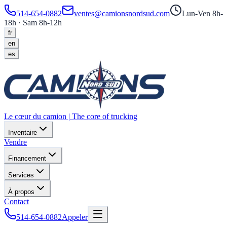
514-654-0882
ventes@camionsnordsud.com
Lun-Ven 8h-
18h · Sam 8h-12h
fr
en
es
Le cœur du camion
|
The core of trucking
Inventaire
Vendre
Financement
Services
À propos
Contact
514-654-0882
Appeler