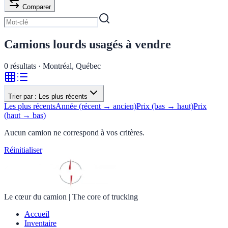
Comparer
Camions lourds usagés à vendre
0
résultats · Montréal, Québec
Trier par :
Les plus récents
Les plus récents
Année (récent → ancien)
Prix (bas → haut)
Prix
(haut → bas)
Aucun camion ne correspond à vos critères.
Réinitialiser
Le cœur du camion
|
The core of trucking
Accueil
Inventaire