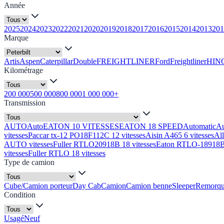
Année
2025
2024
2023
2022
2021
2020
2019
2018
2017
2016
2015
2014
2013
201
Marque
Artis
Aspen
Caterpillar
Double
FREIGHTLINER
Ford
Freightliner
HIN
Kilométrage
200 000
500 000
800 000
1 000 000+
Transmission
AUTO
Auto
EATON 10 VITESSES
EATON 18 SPEED
Automatic
A
vitesses
Paccar tx-12 PO18F112C 12 vitesses
Aisin A465 6 vitesses
Al
AUTO vitesses
Fuller RTLO20918B 18 vitesses
Eaton RTLO-18918B 
vitesses
Fuller RTLO 18 vitesses
Type de camion
Cube/Camion porteur
Day Cab
Camion
Camion benne
Sleeper
Remorq
Condition
Usagé
Neuf