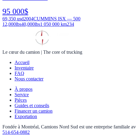
95 000
$
69,350
usd
2004
CUMMINS ISX — 500
12,000
lbs
40,000
lbs
1 050 000 km
234
Le cœur du camion
|
The core of trucking
Accueil
Inventaire
FAQ
Nous contacter
À propos
Service
Pièces
Guides et conseils
Financer un camion
Exportation
Fondée à Montréal, Camions Nord Sud est une entreprise familiale avec 
514-654-0882