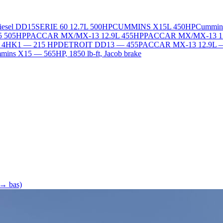
Diesel DD15
SERIE 60 12.7L 500HP
CUMMINS X15L 450HP
Cummin
5 505HP
PACCAR MX/MX-13 12.9L 455HP
PACCAR MX/MX-13 1
L 4HK1 — 215 HP
DETROIT DD13 — 455
PACCAR MX-13 12.9L 
ins X15 — 565HP, 1850 lb-ft, Jacob brake
 → bas)