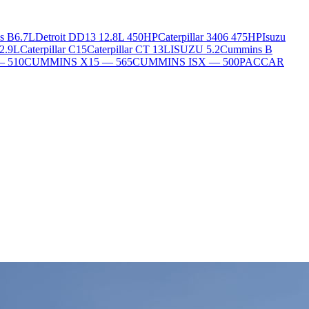
s B6.7L
Detroit DD13 12.8L 450HP
Caterpillar 3406 475HP
Isuzu
2.9L
Caterpillar C15
Caterpillar CT 13L
ISUZU 5.2
Cummins B
— 510
CUMMINS X15 — 565
CUMMINS ISX — 500
PACCAR