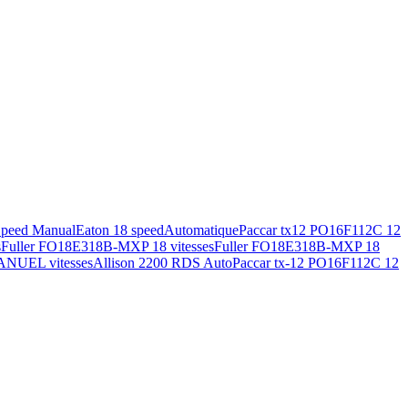
Speed Manual
Eaton 18 speed
Automatique
Paccar tx12 PO16F112C 12
s
Fuller FO18E318B-MXP 18 vitesses
Fuller FO18E318B-MXP 18
ANUEL vitesses
Allison 2200 RDS Auto
Paccar tx-12 PO16F112C 12