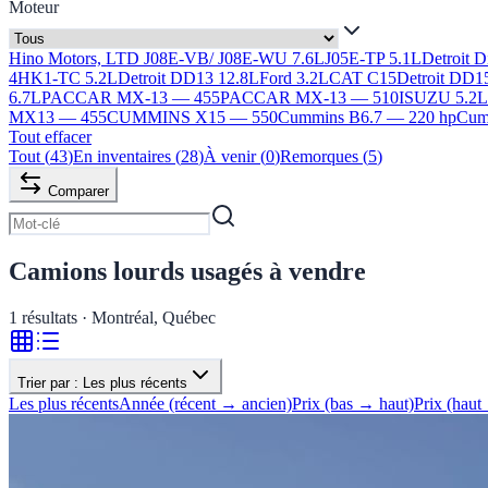
Moteur
Hino Motors, LTD J08E-VB/ J08E-WU 7.6L
J05E-TP 5.1L
Detroit 
4HK1-TC 5.2L
Detroit DD13 12.8L
Ford 3.2L
CAT C15
Detroit DD1
6.7L
PACCAR MX-13 — 455
PACCAR MX-13 — 510
ISUZU 5.2
MX13 — 455
CUMMINS X15 — 550
Cummins B6.7 — 220 hp
Cumm
Tout effacer
Tout
(
43
)
En inventaires
(
28
)
À venir
(
0
)
Remorques
(
5
)
Comparer
Camions lourds usagés à vendre
1
résultats · Montréal, Québec
Trier par :
Les plus récents
Les plus récents
Année (récent → ancien)
Prix (bas → haut)
Prix (haut