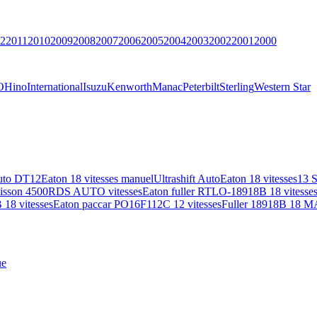
2
2011
2010
2009
2008
2007
2006
2005
2004
2003
2002
2001
2000
O
Hino
International
Isuzu
Kenworth
Manac
Peterbilt
Sterling
Western Star
uto DT12
Eaton 18 vitesses manuel
Ultrashift Auto
Eaton 18 vitesses
13 
lisson 4500RDS AUTO vitesses
Eaton fuller RTLO-18918B 18 vitesse
18 vitesses
Eaton paccar PO16F112C 12 vitesses
Fuller 18918B 18 M
ue