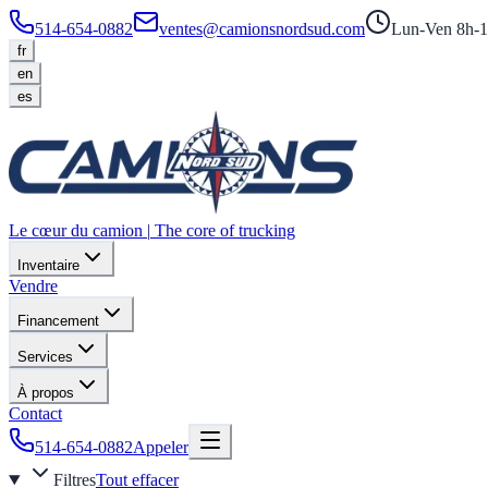
514-654-0882
ventes@camionsnordsud.com
Lun-Ven 8h-1
fr
en
es
Le cœur du camion
|
The core of trucking
Inventaire
Vendre
Financement
Services
À propos
Contact
514-654-0882
Appeler
Filtres
Tout effacer