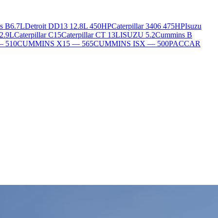
s B6.7L
Detroit DD13 12.8L 450HP
Caterpillar 3406 475HP
Isuzu
2.9L
Caterpillar C15
Caterpillar CT 13L
ISUZU 5.2
Cummins B
— 510
CUMMINS X15 — 565
CUMMINS ISX — 500
PACCAR