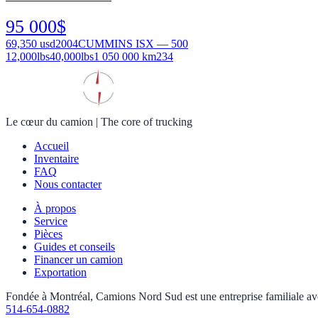
95 000
$
69,350
usd
2004
CUMMINS ISX — 500
12,000
lbs
40,000
lbs
1 050 000 km
234
Le cœur du camion
|
The core of trucking
Accueil
Inventaire
FAQ
Nous contacter
À propos
Service
Pièces
Guides et conseils
Financer un camion
Exportation
Fondée à Montréal, Camions Nord Sud est une entreprise familiale avec 
514-654-0882