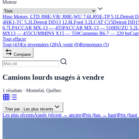
Moteur
Hino Motors, LTD J08E-VB/ J08E-WU 7.6L
J05E-TP 5.1L
Detroit 
4HK1-TC 5.2L
Detroit DD13 12.8L
Ford 3.2L
CAT C15
Detroit DD1
6.7L
PACCAR MX-13 — 455
PACCAR MX-13 — 510
ISUZU 5.2
MX13 — 455
CUMMINS X15 — 550
Cummins B6.7 — 220 hp
Cumm
Tout effacer
Tout
(
43
)
En inventaires
(
28
)
À venir
(
0
)
Remorques
(
5
)
Comparer
Camions lourds usagés à vendre
1
résultats · Montréal, Québec
Trier par :
Les plus récents
Les plus récents
Année (récent → ancien)
Prix (bas → haut)
Prix (haut