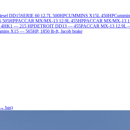
Diesel DD15
SERIE 60 12.7L 500HP
CUMMINS X15L 450HP
Cummin
5 505HP
PACCAR MX/MX-13 12.9L 455HP
PACCAR MX/MX-13 1
L 4HK1 — 215 HP
DETROIT DD13 — 455
PACCAR MX-13 12.9L 
ins X15 — 565HP, 1850 lb-ft, Jacob brake
 → bas)