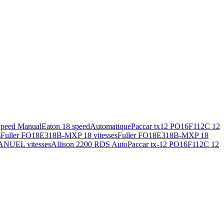
Speed Manual
Eaton 18 speed
Automatique
Paccar tx12 PO16F112C 12
s
Fuller FO18E318B-MXP 18 vitesses
Fuller FO18E318B-MXP 18
ANUEL vitesses
Allison 2200 RDS Auto
Paccar tx-12 PO16F112C 12