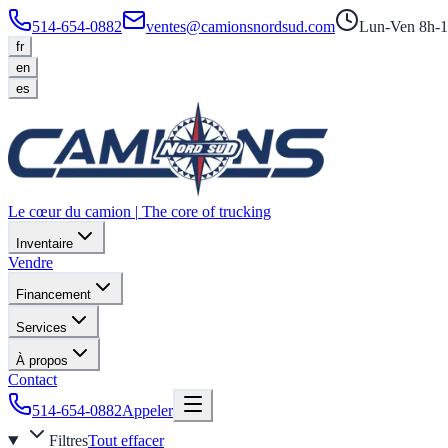
514-654-0882
ventes@camionsnordsud.com
Lun-Ven 8h-1
fr
en
es
Le cœur du camion
|
The core of trucking
Inventaire
Vendre
Financement
Services
À propos
Contact
514-654-0882
Appeler
Filtres
Tout effacer