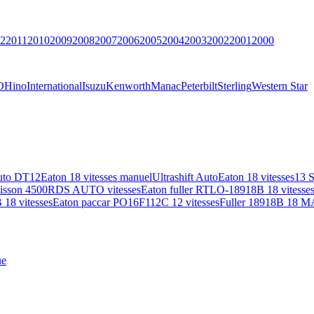
2
2011
2010
2009
2008
2007
2006
2005
2004
2003
2002
2001
2000
O
Hino
International
Isuzu
Kenworth
Manac
Peterbilt
Sterling
Western Star
uto DT12
Eaton 18 vitesses manuel
Ultrashift Auto
Eaton 18 vitesses
13 
lisson 4500RDS AUTO vitesses
Eaton fuller RTLO-18918B 18 vitesse
18 vitesses
Eaton paccar PO16F112C 12 vitesses
Fuller 18918B 18 M
ue