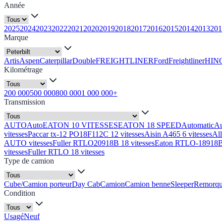
Année
2025
2024
2023
2022
2021
2020
2019
2018
2017
2016
2015
2014
2013
201
Marque
Artis
Aspen
Caterpillar
Double
FREIGHTLINER
Ford
Freightliner
HIN
Kilométrage
200 000
500 000
800 000
1 000 000+
Transmission
AUTO
Auto
EATON 10 VITESSES
EATON 18 SPEED
Automatic
A
vitesses
Paccar tx-12 PO18F112C 12 vitesses
Aisin A465 6 vitesses
Al
AUTO vitesses
Fuller RTLO20918B 18 vitesses
Eaton RTLO-18918B 
vitesses
Fuller RTLO 18 vitesses
Type de camion
Cube/Camion porteur
Day Cab
Camion
Camion benne
Sleeper
Remorq
Condition
Usagé
Neuf