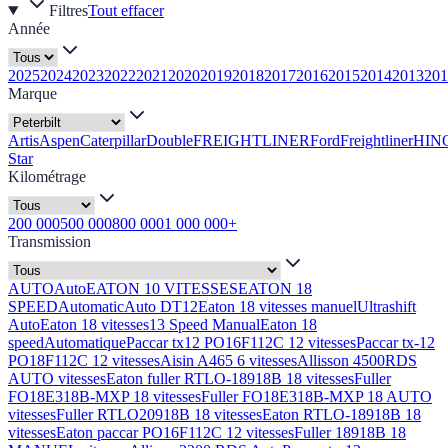
Filtres
Tout effacer
Année
2025
2024
2023
2022
2021
2020
2019
2018
2017
2016
2015
2014
2013
201
Marque
Artis
Aspen
Caterpillar
Double
FREIGHTLINER
Ford
Freightliner
HIN
Star
Kilométrage
200 000
500 000
800 000
1 000 000+
Transmission
AUTO
Auto
EATON 10 VITESSES
EATON 18
SPEED
Automatic
Auto DT12
Eaton 18 vitesses manuel
Ultrashift
Auto
Eaton 18 vitesses
13 Speed Manual
Eaton 18
speed
Automatique
Paccar tx12 PO16F112C 12 vitesses
Paccar tx-12
PO18F112C 12 vitesses
Aisin A465 6 vitesses
Allisson 4500RDS
AUTO vitesses
Eaton fuller RTLO-18918B 18 vitesses
Fuller
FO18E318B-MXP 18 vitesses
Fuller FO18E318B-MXP 18 AUTO
vitesses
Fuller RTLO20918B 18 vitesses
Eaton RTLO-18918B 18
vitesses
Eaton paccar PO16F112C 12 vitesses
Fuller 18918B 18