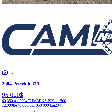
12
2004
Peterbilt
379
95 000
$
69,350
usd
2004
CUMMINS ISX — 500
12,000
lbs
40,000
lbs
1 050 000 km
234