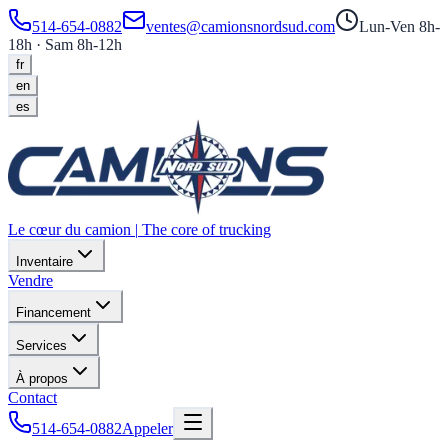
514-654-0882
ventes@camionsnordsud.com
Lun-Ven 8h-
18h · Sam 8h-12h
fr
en
es
Le cœur du camion
|
The core of trucking
Inventaire
Vendre
Financement
Services
À propos
Contact
514-654-0882
Appeler