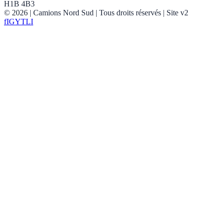
H1B 4B3
©
2026
| Camions Nord Sud |
Tous droits réservés
| Site v2
f
IG
YT
LI