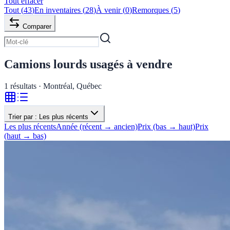
Tout effacer
Tout
(
43
)
En inventaires
(
28
)
À venir
(
0
)
Remorques
(
5
)
Comparer
Camions lourds usagés à vendre
1
résultats · Montréal, Québec
Trier par :
Les plus récents
Les plus récents
Année (récent → ancien)
Prix (bas → haut)
Prix
(haut → bas)