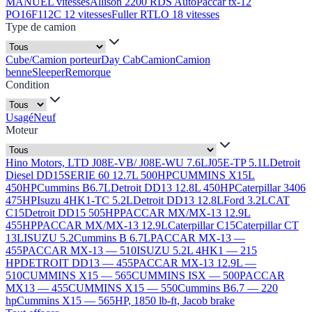
MANUEL vitesses
Allison 2200 RDS Auto
Paccar tx-12
PO16F112C 12 vitesses
Fuller RTLO 18 vitesses
Type de camion
Cube/Camion porteur
Day Cab
Camion
Camion
benne
Sleeper
Remorque
Condition
Usagé
Neuf
Moteur
Hino Motors, LTD J08E-VB/ J08E-WU 7.6L
J05E-TP 5.1L
Detroit
Diesel DD15
SERIE 60 12.7L 500HP
CUMMINS X15L
450HP
Cummins B6.7L
Detroit DD13 12.8L 450HP
Caterpillar 3406
475HP
Isuzu 4HK1-TC 5.2L
Detroit DD13 12.8L
Ford 3.2L
CAT
C15
Detroit DD15 505HP
PACCAR MX/MX-13 12.9L
455HP
PACCAR MX/MX-13 12.9L
Caterpillar C15
Caterpillar CT
13L
ISUZU 5.2
Cummins B 6.7L
PACCAR MX-13 —
455
PACCAR MX-13 — 510
ISUZU 5.2L 4HK1 — 215
HP
DETROIT DD13 — 455
PACCAR MX-13 12.9L —
510
CUMMINS X15 — 565
CUMMINS ISX — 500
PACCAR
MX13 — 455
CUMMINS X15 — 550
Cummins B6.7 — 220
hp
Cummins X15 — 565HP, 1850 lb-ft, Jacob brake