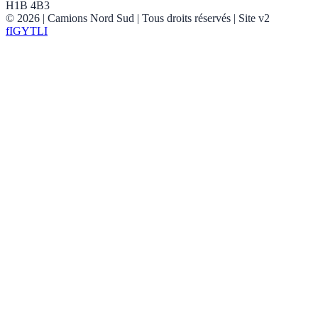
H1B 4B3
©
2026
| Camions Nord Sud |
Tous droits réservés
| Site v2
f
IG
YT
LI