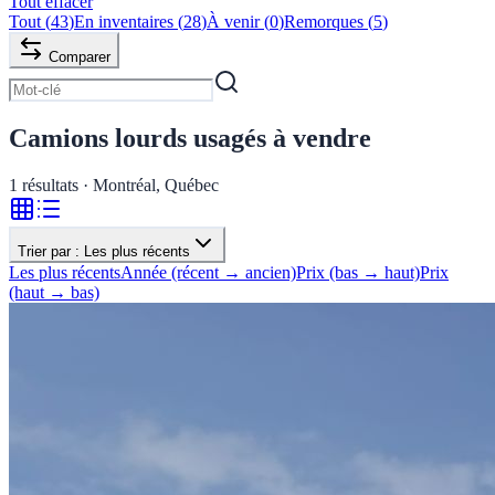
Tout effacer
Tout
(
43
)
En inventaires
(
28
)
À venir
(
0
)
Remorques
(
5
)
Comparer
Camions lourds usagés à vendre
1
résultats · Montréal, Québec
Trier par :
Les plus récents
Les plus récents
Année (récent → ancien)
Prix (bas → haut)
Prix
(haut → bas)