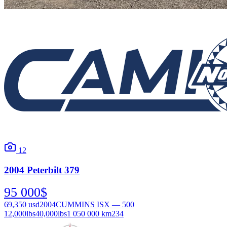
12
2004
Peterbilt
379
95 000
$
69,350
usd
2004
CUMMINS ISX — 500
12,000
lbs
40,000
lbs
1 050 000 km
234