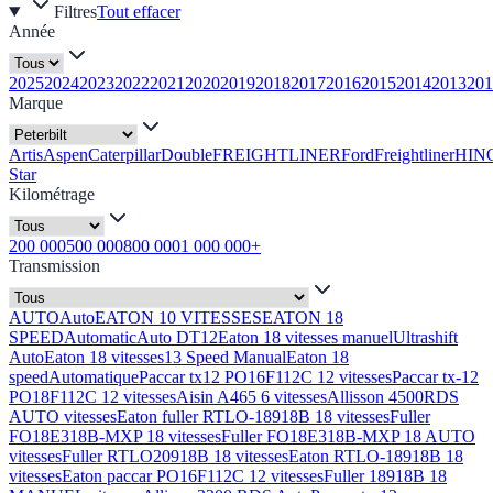
Filtres
Tout effacer
Année
2025
2024
2023
2022
2021
2020
2019
2018
2017
2016
2015
2014
2013
201
Marque
Artis
Aspen
Caterpillar
Double
FREIGHTLINER
Ford
Freightliner
HIN
Star
Kilométrage
200 000
500 000
800 000
1 000 000+
Transmission
AUTO
Auto
EATON 10 VITESSES
EATON 18
SPEED
Automatic
Auto DT12
Eaton 18 vitesses manuel
Ultrashift
Auto
Eaton 18 vitesses
13 Speed Manual
Eaton 18
speed
Automatique
Paccar tx12 PO16F112C 12 vitesses
Paccar tx-12
PO18F112C 12 vitesses
Aisin A465 6 vitesses
Allisson 4500RDS
AUTO vitesses
Eaton fuller RTLO-18918B 18 vitesses
Fuller
FO18E318B-MXP 18 vitesses
Fuller FO18E318B-MXP 18 AUTO
vitesses
Fuller RTLO20918B 18 vitesses
Eaton RTLO-18918B 18
vitesses
Eaton paccar PO16F112C 12 vitesses
Fuller 18918B 18