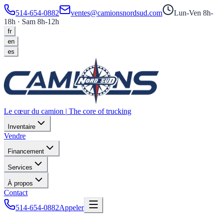
514-654-0882
ventes@camionsnordsud.com
Lun-Ven 8h-
18h · Sam 8h-12h
fr
en
es
Le cœur du camion
|
The core of trucking
Inventaire
Vendre
Financement
Services
À propos
Contact
514-654-0882
Appeler