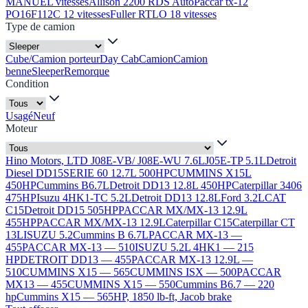
MANUEL vitesses
Allison 2200 RDS Auto
Paccar tx-12
PO16F112C 12 vitesses
Fuller RTLO 18 vitesses
Type de camion
Cube/Camion porteur
Day Cab
Camion
Camion
benne
Sleeper
Remorque
Condition
Usagé
Neuf
Moteur
Hino Motors, LTD J08E-VB/ J08E-WU 7.6L
J05E-TP 5.1L
Detroit
Diesel DD15
SERIE 60 12.7L 500HP
CUMMINS X15L
450HP
Cummins B6.7L
Detroit DD13 12.8L 450HP
Caterpillar 3406
475HP
Isuzu 4HK1-TC 5.2L
Detroit DD13 12.8L
Ford 3.2L
CAT
C15
Detroit DD15 505HP
PACCAR MX/MX-13 12.9L
455HP
PACCAR MX/MX-13 12.9L
Caterpillar C15
Caterpillar CT
13L
ISUZU 5.2
Cummins B 6.7L
PACCAR MX-13 —
455
PACCAR MX-13 — 510
ISUZU 5.2L 4HK1 — 215
HP
DETROIT DD13 — 455
PACCAR MX-13 12.9L —
510
CUMMINS X15 — 565
CUMMINS ISX — 500
PACCAR
MX13 — 455
CUMMINS X15 — 550
Cummins B6.7 — 220
hp
Cummins X15 — 565HP, 1850 lb-ft, Jacob brake