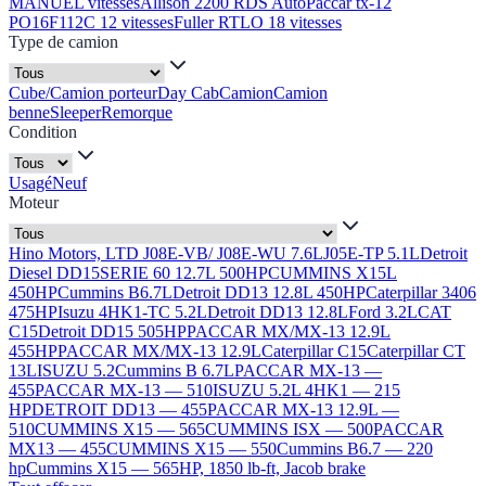
MANUEL vitesses
Allison 2200 RDS Auto
Paccar tx-12
PO16F112C 12 vitesses
Fuller RTLO 18 vitesses
Type de camion
Cube/Camion porteur
Day Cab
Camion
Camion
benne
Sleeper
Remorque
Condition
Usagé
Neuf
Moteur
Hino Motors, LTD J08E-VB/ J08E-WU 7.6L
J05E-TP 5.1L
Detroit
Diesel DD15
SERIE 60 12.7L 500HP
CUMMINS X15L
450HP
Cummins B6.7L
Detroit DD13 12.8L 450HP
Caterpillar 3406
475HP
Isuzu 4HK1-TC 5.2L
Detroit DD13 12.8L
Ford 3.2L
CAT
C15
Detroit DD15 505HP
PACCAR MX/MX-13 12.9L
455HP
PACCAR MX/MX-13 12.9L
Caterpillar C15
Caterpillar CT
13L
ISUZU 5.2
Cummins B 6.7L
PACCAR MX-13 —
455
PACCAR MX-13 — 510
ISUZU 5.2L 4HK1 — 215
HP
DETROIT DD13 — 455
PACCAR MX-13 12.9L —
510
CUMMINS X15 — 565
CUMMINS ISX — 500
PACCAR
MX13 — 455
CUMMINS X15 — 550
Cummins B6.7 — 220
hp
Cummins X15 — 565HP, 1850 lb-ft, Jacob brake