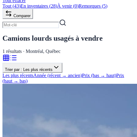
Tout effacer
Tout
(
43
)
En inventaires
(
28
)
À venir
(
0
)
Remorques
(
5
)
Comparer
Camions lourds usagés à vendre
1
résultats · Montréal, Québec
Trier par :
Les plus récents
Les plus récents
Année (récent → ancien)
Prix (bas → haut)
Prix
(haut → bas)