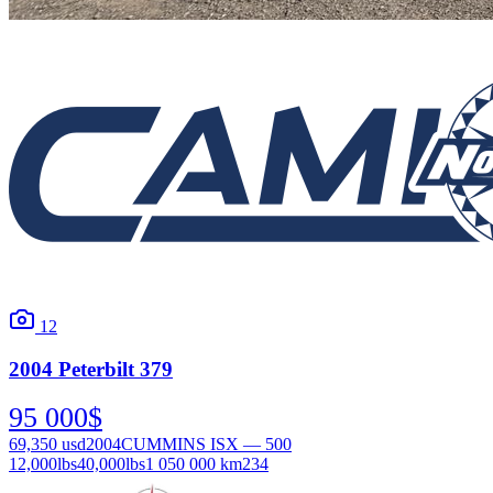
12
2004
Peterbilt
379
95 000
$
69,350
usd
2004
CUMMINS ISX — 500
12,000
lbs
40,000
lbs
1 050 000 km
234