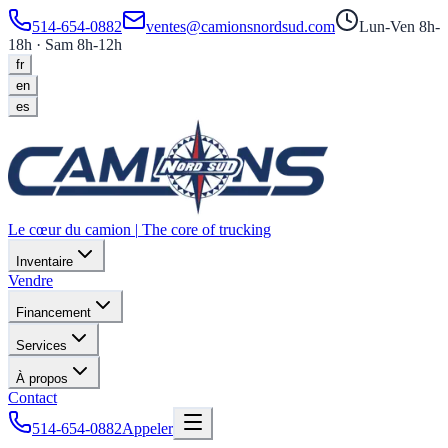
514-654-0882
ventes@camionsnordsud.com
Lun-Ven 8h-
18h · Sam 8h-12h
fr
en
es
Le cœur du camion
|
The core of trucking
Inventaire
Vendre
Financement
Services
À propos
Contact
514-654-0882
Appeler