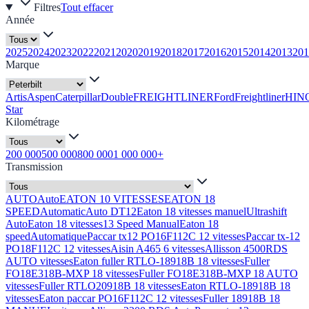
Filtres
Tout effacer
Année
2025
2024
2023
2022
2021
2020
2019
2018
2017
2016
2015
2014
2013
201
Marque
Artis
Aspen
Caterpillar
Double
FREIGHTLINER
Ford
Freightliner
HIN
Star
Kilométrage
200 000
500 000
800 000
1 000 000+
Transmission
AUTO
Auto
EATON 10 VITESSES
EATON 18
SPEED
Automatic
Auto DT12
Eaton 18 vitesses manuel
Ultrashift
Auto
Eaton 18 vitesses
13 Speed Manual
Eaton 18
speed
Automatique
Paccar tx12 PO16F112C 12 vitesses
Paccar tx-12
PO18F112C 12 vitesses
Aisin A465 6 vitesses
Allisson 4500RDS
AUTO vitesses
Eaton fuller RTLO-18918B 18 vitesses
Fuller
FO18E318B-MXP 18 vitesses
Fuller FO18E318B-MXP 18 AUTO
vitesses
Fuller RTLO20918B 18 vitesses
Eaton RTLO-18918B 18
vitesses
Eaton paccar PO16F112C 12 vitesses
Fuller 18918B 18