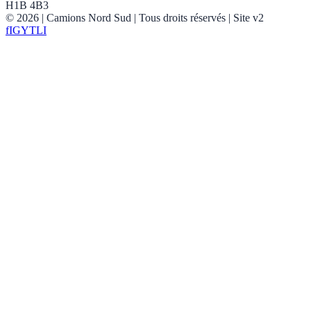
H1B 4B3
©
2026
| Camions Nord Sud |
Tous droits réservés
| Site v2
f
IG
YT
LI