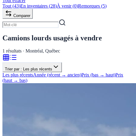
Tout effacer
Tout
(
43
)
En inventaires
(
28
)
À venir
(
0
)
Remorques
(
5
)
Comparer
Camions lourds usagés à vendre
1
résultats · Montréal, Québec
Trier par :
Les plus récents
Les plus récents
Année (récent → ancien)
Prix (bas → haut)
Prix
(haut → bas)