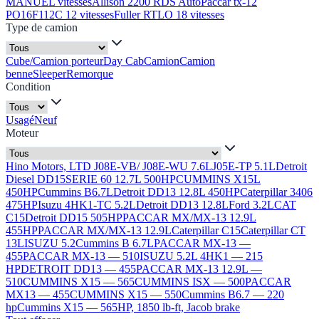
MANUEL vitesses
Allison 2200 RDS Auto
Paccar tx-12
PO16F112C 12 vitesses
Fuller RTLO 18 vitesses
Type de camion
Cube/Camion porteur
Day Cab
Camion
Camion
benne
Sleeper
Remorque
Condition
Usagé
Neuf
Moteur
Hino Motors, LTD J08E-VB/ J08E-WU 7.6L
J05E-TP 5.1L
Detroit
Diesel DD15
SERIE 60 12.7L 500HP
CUMMINS X15L
450HP
Cummins B6.7L
Detroit DD13 12.8L 450HP
Caterpillar 3406
475HP
Isuzu 4HK1-TC 5.2L
Detroit DD13 12.8L
Ford 3.2L
CAT
C15
Detroit DD15 505HP
PACCAR MX/MX-13 12.9L
455HP
PACCAR MX/MX-13 12.9L
Caterpillar C15
Caterpillar CT
13L
ISUZU 5.2
Cummins B 6.7L
PACCAR MX-13 —
455
PACCAR MX-13 — 510
ISUZU 5.2L 4HK1 — 215
HP
DETROIT DD13 — 455
PACCAR MX-13 12.9L —
510
CUMMINS X15 — 565
CUMMINS ISX — 500
PACCAR
MX13 — 455
CUMMINS X15 — 550
Cummins B6.7 — 220
hp
Cummins X15 — 565HP, 1850 lb-ft, Jacob brake