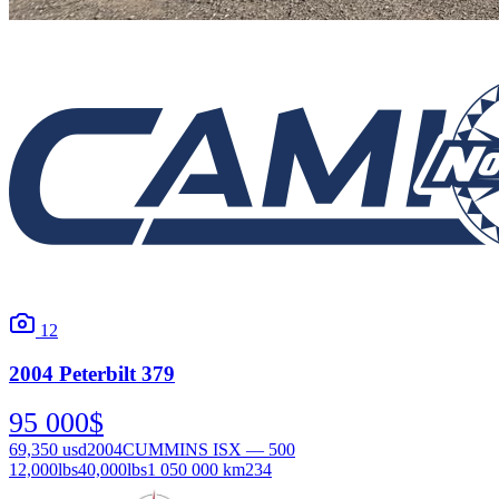
12
2004
Peterbilt
379
95 000
$
69,350
usd
2004
CUMMINS ISX — 500
12,000
lbs
40,000
lbs
1 050 000 km
234