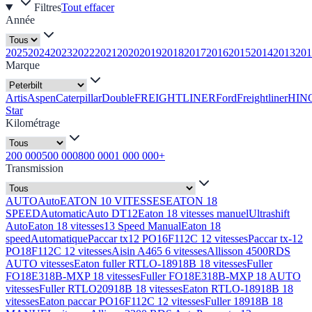
Filtres
Tout effacer
Année
2025
2024
2023
2022
2021
2020
2019
2018
2017
2016
2015
2014
2013
201
Marque
Artis
Aspen
Caterpillar
Double
FREIGHTLINER
Ford
Freightliner
HIN
Star
Kilométrage
200 000
500 000
800 000
1 000 000+
Transmission
AUTO
Auto
EATON 10 VITESSES
EATON 18
SPEED
Automatic
Auto DT12
Eaton 18 vitesses manuel
Ultrashift
Auto
Eaton 18 vitesses
13 Speed Manual
Eaton 18
speed
Automatique
Paccar tx12 PO16F112C 12 vitesses
Paccar tx-12
PO18F112C 12 vitesses
Aisin A465 6 vitesses
Allisson 4500RDS
AUTO vitesses
Eaton fuller RTLO-18918B 18 vitesses
Fuller
FO18E318B-MXP 18 vitesses
Fuller FO18E318B-MXP 18 AUTO
vitesses
Fuller RTLO20918B 18 vitesses
Eaton RTLO-18918B 18
vitesses
Eaton paccar PO16F112C 12 vitesses
Fuller 18918B 18