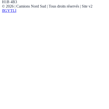
H1B 4B3
©
2026
| Camions Nord Sud |
Tous droits réservés
| Site v2
f
IG
YT
LI