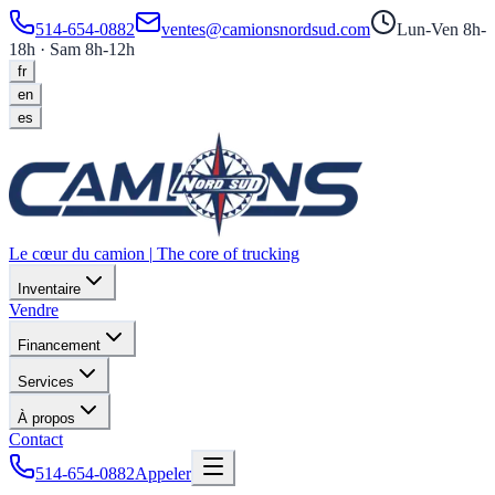
514-654-0882
ventes@camionsnordsud.com
Lun-Ven 8h-
18h · Sam 8h-12h
fr
en
es
Le cœur du camion
|
The core of trucking
Inventaire
Vendre
Financement
Services
À propos
Contact
514-654-0882
Appeler