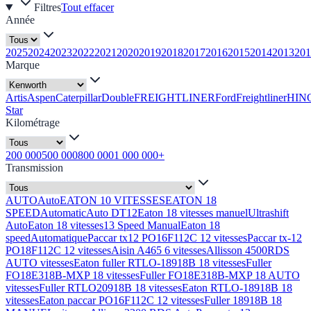
Filtres
Tout effacer
Année
2025
2024
2023
2022
2021
2020
2019
2018
2017
2016
2015
2014
2013
201
Marque
Artis
Aspen
Caterpillar
Double
FREIGHTLINER
Ford
Freightliner
HIN
Star
Kilométrage
200 000
500 000
800 000
1 000 000+
Transmission
AUTO
Auto
EATON 10 VITESSES
EATON 18
SPEED
Automatic
Auto DT12
Eaton 18 vitesses manuel
Ultrashift
Auto
Eaton 18 vitesses
13 Speed Manual
Eaton 18
speed
Automatique
Paccar tx12 PO16F112C 12 vitesses
Paccar tx-12
PO18F112C 12 vitesses
Aisin A465 6 vitesses
Allisson 4500RDS
AUTO vitesses
Eaton fuller RTLO-18918B 18 vitesses
Fuller
FO18E318B-MXP 18 vitesses
Fuller FO18E318B-MXP 18 AUTO
vitesses
Fuller RTLO20918B 18 vitesses
Eaton RTLO-18918B 18
vitesses
Eaton paccar PO16F112C 12 vitesses
Fuller 18918B 18