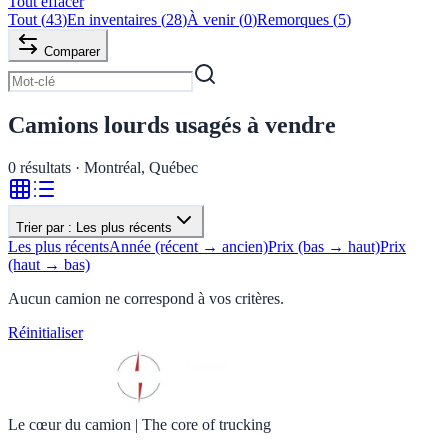
Tout effacer
Tout
(
43
)
En inventaires
(
28
)
À venir
(
0
)
Remorques
(
5
)
Comparer
Camions lourds usagés à vendre
0
résultats · Montréal, Québec
Trier par :
Les plus récents
Les plus récents
Année (récent → ancien)
Prix (bas → haut)
Prix
(haut → bas)
Aucun camion ne correspond à vos critères.
Réinitialiser
Le cœur du camion
|
The core of trucking