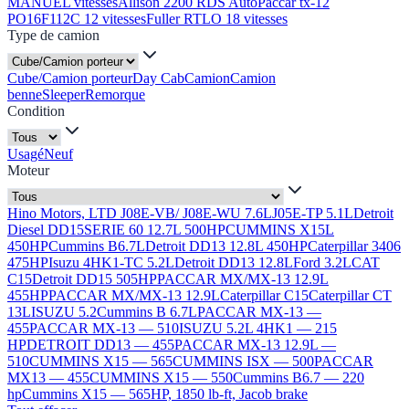
MANUEL vitesses
Allison 2200 RDS Auto
Paccar tx-12
PO16F112C 12 vitesses
Fuller RTLO 18 vitesses
Type de camion
Cube/Camion porteur
Day Cab
Camion
Camion
benne
Sleeper
Remorque
Condition
Usagé
Neuf
Moteur
Hino Motors, LTD J08E-VB/ J08E-WU 7.6L
J05E-TP 5.1L
Detroit
Diesel DD15
SERIE 60 12.7L 500HP
CUMMINS X15L
450HP
Cummins B6.7L
Detroit DD13 12.8L 450HP
Caterpillar 3406
475HP
Isuzu 4HK1-TC 5.2L
Detroit DD13 12.8L
Ford 3.2L
CAT
C15
Detroit DD15 505HP
PACCAR MX/MX-13 12.9L
455HP
PACCAR MX/MX-13 12.9L
Caterpillar C15
Caterpillar CT
13L
ISUZU 5.2
Cummins B 6.7L
PACCAR MX-13 —
455
PACCAR MX-13 — 510
ISUZU 5.2L 4HK1 — 215
HP
DETROIT DD13 — 455
PACCAR MX-13 12.9L —
510
CUMMINS X15 — 565
CUMMINS ISX — 500
PACCAR
MX13 — 455
CUMMINS X15 — 550
Cummins B6.7 — 220
hp
Cummins X15 — 565HP, 1850 lb-ft, Jacob brake