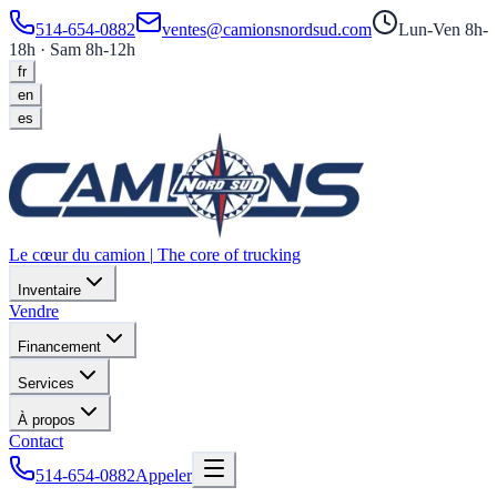
514-654-0882
ventes@camionsnordsud.com
Lun-Ven 8h-
18h · Sam 8h-12h
fr
en
es
Le cœur du camion
|
The core of trucking
Inventaire
Vendre
Financement
Services
À propos
Contact
514-654-0882
Appeler