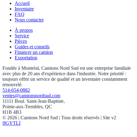
Accueil
Inventaire
FAQ
Nous contacter
À propos
Service
Pièces
Guides et conseils
Financer un camion
Exportation
Fondée à Montréal, Camions Nord Sud est une entreprise familiale
avec plus de 20 ans d'expérience dans l'industrie. Notre priorité :
toujours offrir un service de qualité et un inventaire constamment
renouvelé.
514-654-0882
ventes@camionsnordsud.com
11111 Boul. Saint-Jean-Baptiste,
Pointe-aux-Trembles, QC
H1B 4B3
©
2026
| Camions Nord Sud |
Tous droits réservés
| Site v2
f
IG
YT
LI