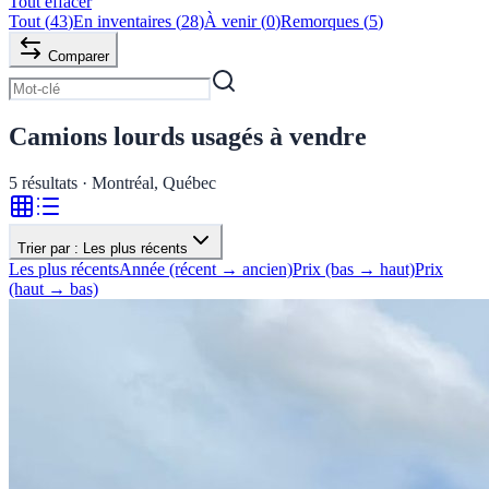
Tout effacer
Tout
(
43
)
En inventaires
(
28
)
À venir
(
0
)
Remorques
(
5
)
Comparer
Camions lourds usagés à vendre
5
résultats · Montréal, Québec
Trier par :
Les plus récents
Les plus récents
Année (récent → ancien)
Prix (bas → haut)
Prix
(haut → bas)