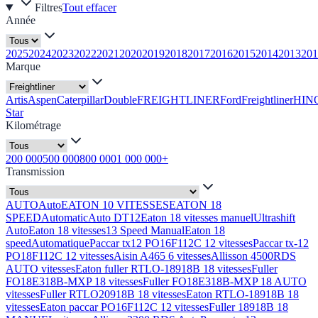
Filtres
Tout effacer
Année
2025
2024
2023
2022
2021
2020
2019
2018
2017
2016
2015
2014
2013
201
Marque
Artis
Aspen
Caterpillar
Double
FREIGHTLINER
Ford
Freightliner
HIN
Star
Kilométrage
200 000
500 000
800 000
1 000 000+
Transmission
AUTO
Auto
EATON 10 VITESSES
EATON 18
SPEED
Automatic
Auto DT12
Eaton 18 vitesses manuel
Ultrashift
Auto
Eaton 18 vitesses
13 Speed Manual
Eaton 18
speed
Automatique
Paccar tx12 PO16F112C 12 vitesses
Paccar tx-12
PO18F112C 12 vitesses
Aisin A465 6 vitesses
Allisson 4500RDS
AUTO vitesses
Eaton fuller RTLO-18918B 18 vitesses
Fuller
FO18E318B-MXP 18 vitesses
Fuller FO18E318B-MXP 18 AUTO
vitesses
Fuller RTLO20918B 18 vitesses
Eaton RTLO-18918B 18
vitesses
Eaton paccar PO16F112C 12 vitesses
Fuller 18918B 18