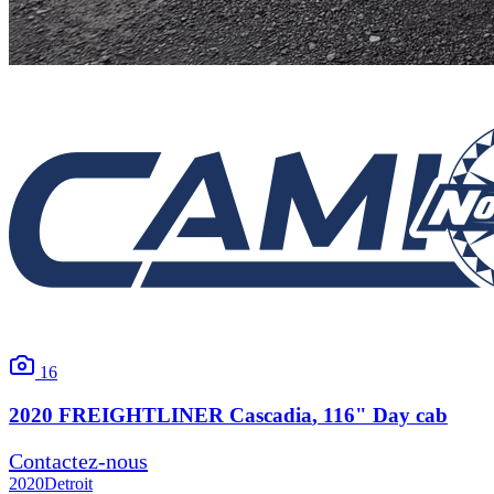
16
2020
FREIGHTLINER
Cascadia
, 116" Day cab
Contactez-nous
2020
Detroit