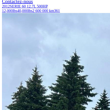
Contactez-nous
2012
SERIE 60 12.7L 500HP
12,000
lbs
40,000
lbs
2 600 000 km
361